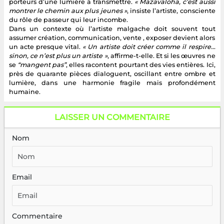
porteurs d’une lumière à transmettre.
« Mazavaloha, c’est aussi
montrer le chemin aux plus jeunes »
, insiste l’artiste, consciente
du rôle de passeur qui leur incombe.
Dans un contexte où l’artiste malgache doit souvent tout
assumer création, communication, vente , exposer devient alors
un acte presque vital.
« Un artiste doit créer comme il respire…
sinon, ce n’est plus un artiste »
, affirme-t-elle. Et si les œuvres ne
se
“mangent pas”
, elles racontent pourtant des vies entières. Ici,
près de quarante pièces dialoguent, oscillant entre ombre et
lumière, dans une harmonie fragile mais profondément
humaine.
LAISSER UN COMMENTAIRE
Nom
Email
Commentaire