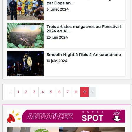
par Dogs an...
3 juillet 2024
Trois artistes malgaches au Forestival
2024 en All...
25 juin 2024
Smooth Night à l’Ibis à Ankorondrano
10 juin 2024
‹
1
2
3
4
5
6
7
8
9
›