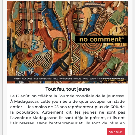
Tout feu, tout jeune
Le 12 août, on célèbre la Journée mondiale de la jeunesse.
À Madagascar, cette journée a de quoi occuper un stade
entier — les moins de 25 ans représentent plus de 60% de
la population. Autrement dit, les jeunes ne sont pas
l'avenir de Madagascar. Ils sont déjà le présent, et ils ont
l'air pressés. Dans l'entrepreneuriat, ils sont de plus en
plus nombreux à se lancer, à créer, à risquer — souvent
Voir plus
sans filet, souvent sans aide, mais toujours avec cette