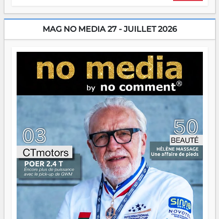
énergie un peu folle qui fait qu'on se demande s'ils
dorment vraiment la nuit. En culture, les nouvelles sont
encore meilleures. Aina Rasamoelina vient de décrocher le
MAG NO MEDIA 27 - JUILLET 2026
Prix RFI Instrumental Afrique. Miangaly Elia rafle le Prix
Paritana 2026. Madagascar rayonne, et ce sont des mains
jeunes qui tiennent la torche. Alors oui, on pourrait
s'arrêter là, applaudir et rentrer chez soi satisfait. Mais ce
serait passer à côté d'une chose essentielle. La fougue, ça
brûle fort — et parfois, ça brûle vite. Une flamme sans
direction peut éclairer autant qu'elle peut consumer. C'est
là que les aînés entrent en scène — pas pour reprendre le
gouvernail, mais pour montrer où sont les récifs. Les jeunes
ont la force, les vieux ont l'expérience, comme on dit. Ce
n'est pas un combat de générations — c'est une question
d'équipage. Partagez vos réussites, mais aussi vos échecs.
Surtout vos échecs, d'ailleurs — ils enseignent mieux que
n'importe quel manuel. À Madagascar, la barque avance.
Il faut juste s'assurer que tout le monde rame dans le
même sens.