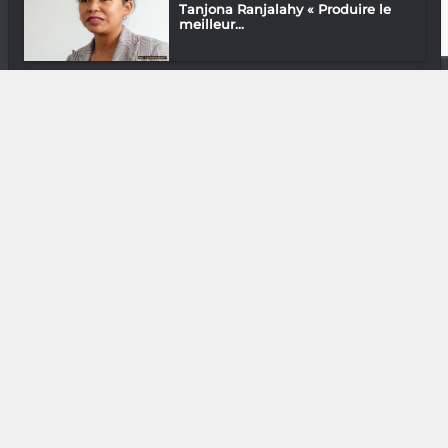
Tanjona Ranjalahy « Produire le
meilleur...
Musique
Océane Steffy « Chanter en
malgache est...
DIVERS