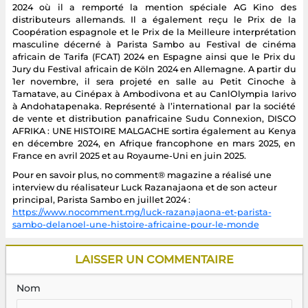
2024 où il a remporté la mention spéciale AG Kino des
distributeurs allemands. Il a également reçu le Prix de la
Coopération espagnole et le Prix de la Meilleure interprétation
masculine décerné à Parista Sambo au Festival de cinéma
africain de Tarifa (FCAT) 2024 en Espagne ainsi que le Prix du
Jury du Festival africain de Köln 2024 en Allemagne. A partir du
1er novembre, il sera projeté en salle au Petit Cinoche à
Tamatave, au Cinépax à Ambodivona et au CanlOlympia Iarivo
à Andohatapenaka. Représenté à l’international par la société
de vente et distribution panafricaine Sudu Connexion, DISCO
AFRIKA : UNE HISTOIRE MALGACHE sortira également au Kenya
en décembre 2024, en Afrique francophone en mars 2025, en
France en avril 2025 et au Royaume-Uni en juin 2025.
Pour en savoir plus, no comment® magazine a réalisé une
interview du réalisateur Luck Razanajaona et de son acteur
principal, Parista Sambo en juillet 2024 :
https://www.nocomment.mg/luck-razanajaona-et-parista-
sambo-delanoel-une-histoire-africaine-pour-le-monde
LAISSER UN COMMENTAIRE
Nom