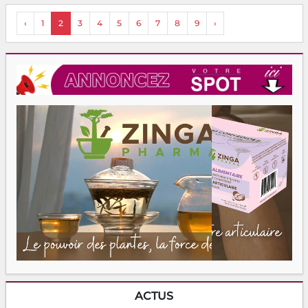
‹
1
2
3
4
5
6
7
8
9
›
ACTUS