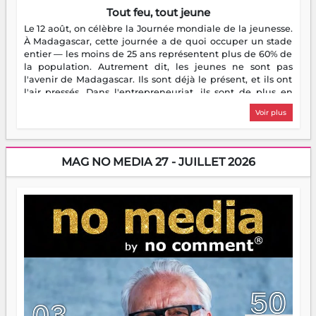
Tout feu, tout jeune
Le 12 août, on célèbre la Journée mondiale de la jeunesse.
À Madagascar, cette journée a de quoi occuper un stade
entier — les moins de 25 ans représentent plus de 60% de
la population. Autrement dit, les jeunes ne sont pas
l'avenir de Madagascar. Ils sont déjà le présent, et ils ont
l'air pressés. Dans l'entrepreneuriat, ils sont de plus en
plus nombreux à se lancer, à créer, à risquer — souvent
Voir plus
sans filet, souvent sans aide, mais toujours avec cette
énergie un peu folle qui fait qu'on se demande s'ils
dorment vraiment la nuit. En culture, les nouvelles sont
encore meilleures. Aina Rasamoelina vient de décrocher le
MAG NO MEDIA 27 - JUILLET 2026
Prix RFI Instrumental Afrique. Miangaly Elia rafle le Prix
Paritana 2026. Madagascar rayonne, et ce sont des mains
jeunes qui tiennent la torche. Alors oui, on pourrait
s'arrêter là, applaudir et rentrer chez soi satisfait. Mais ce
serait passer à côté d'une chose essentielle. La fougue, ça
brûle fort — et parfois, ça brûle vite. Une flamme sans
direction peut éclairer autant qu'elle peut consumer. C'est
là que les aînés entrent en scène — pas pour reprendre le
gouvernail, mais pour montrer où sont les récifs. Les jeunes
ont la force, les vieux ont l'expérience, comme on dit. Ce
n'est pas un combat de générations — c'est une question
d'équipage. Partagez vos réussites, mais aussi vos échecs.