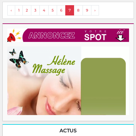
‹
1
2
3
4
5
6
7
8
9
›
ACTUS