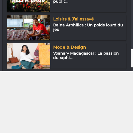
public...
Loisirs & J’ai essayé
Baina Arphilica : Un poids lourd du
jeu
Mode & Design
Voahary Madagascar : La passion
du raphi...
Entreprendre
Pierrot Serge Randrianaritiana
(Défis) «...
DIVERS