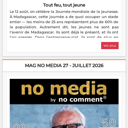
Tout feu, tout jeune
Le 12 août, on célèbre la Journée mondiale de la jeunesse.
À Madagascar, cette journée a de quoi occuper un stade
entier — les moins de 25 ans représentent plus de 60% de
la population. Autrement dit, les jeunes ne sont pas
l'avenir de Madagascar. Ils sont déjà le présent, et ils ont
l'air pressés. Dans l'entrepreneuriat, ils sont de plus en
plus nombreux à se lancer, à créer, à risquer — souvent
Voir plus
sans filet, souvent sans aide, mais toujours avec cette
énergie un peu folle qui fait qu'on se demande s'ils
dorment vraiment la nuit. En culture, les nouvelles sont
encore meilleures. Aina Rasamoelina vient de décrocher le
MAG NO MEDIA 27 - JUILLET 2026
Prix RFI Instrumental Afrique. Miangaly Elia rafle le Prix
Paritana 2026. Madagascar rayonne, et ce sont des mains
jeunes qui tiennent la torche. Alors oui, on pourrait
s'arrêter là, applaudir et rentrer chez soi satisfait. Mais ce
serait passer à côté d'une chose essentielle. La fougue, ça
brûle fort — et parfois, ça brûle vite. Une flamme sans
direction peut éclairer autant qu'elle peut consumer. C'est
là que les aînés entrent en scène — pas pour reprendre le
gouvernail, mais pour montrer où sont les récifs. Les jeunes
ont la force, les vieux ont l'expérience, comme on dit. Ce
n'est pas un combat de générations — c'est une question
d'équipage. Partagez vos réussites, mais aussi vos échecs.