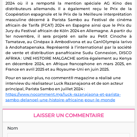
2024 où il a remporté la mention spéciale AG Kino des
distributeurs allemands. Il a également reçu le Prix de la
Coopération espagnole et le Prix de la Meilleure interprétation
masculine décerné à Parista Sambo au Festival de cinéma
africain de Tarifa (FCAT) 2024 en Espagne ainsi que le Prix du
Jury du Festival africain de Köln 2024 en Allemagne. A partir du
1er novembre, il sera projeté en salle au Petit Cinoche à
Tamatave, au Cinépax à Ambodivona et au CanlOlympia Iarivo
à Andohatapenaka. Représenté à l’international par la société
de vente et distribution panafricaine Sudu Connexion, DISCO
AFRIKA : UNE HISTOIRE MALGACHE sortira également au Kenya
en décembre 2024, en Afrique francophone en mars 2025, en
France en avril 2025 et au Royaume-Uni en juin 2025.
Pour en savoir plus, no comment® magazine a réalisé une
interview du réalisateur Luck Razanajaona et de son acteur
principal, Parista Sambo en juillet 2024 :
https://www.nocomment.mg/luck-razanajaona-et-parista-
sambo-delanoel-une-histoire-africaine-pour-le-monde
LAISSER UN COMMENTAIRE
Nom