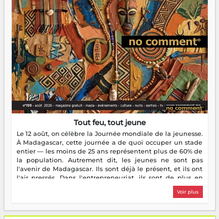
Tout feu, tout jeune
Le 12 août, on célèbre la Journée mondiale de la jeunesse.
À Madagascar, cette journée a de quoi occuper un stade
entier — les moins de 25 ans représentent plus de 60% de
la population. Autrement dit, les jeunes ne sont pas
l'avenir de Madagascar. Ils sont déjà le présent, et ils ont
l'air pressés. Dans l'entrepreneuriat, ils sont de plus en
plus nombreux à se lancer, à créer, à risquer — souvent
Voir plus
sans filet, souvent sans aide, mais toujours avec cette
énergie un peu folle qui fait qu'on se demande s'ils
dorment vraiment la nuit. En culture, les nouvelles sont