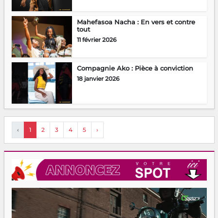
Mahefasoa Nacha : En vers et contre
tout
11 février 2026
Compagnie Ako : Pièce à conviction
18 janvier 2026
‹
1
2
3
4
5
›