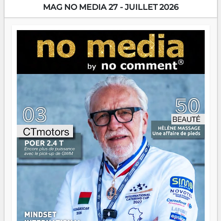
encore meilleures. Aina Rasamoelina vient de décrocher le
MAG NO MEDIA 27 - JUILLET 2026
Prix RFI Instrumental Afrique. Miangaly Elia rafle le Prix
Paritana 2026. Madagascar rayonne, et ce sont des mains
jeunes qui tiennent la torche. Alors oui, on pourrait
s'arrêter là, applaudir et rentrer chez soi satisfait. Mais ce
serait passer à côté d'une chose essentielle. La fougue, ça
brûle fort — et parfois, ça brûle vite. Une flamme sans
direction peut éclairer autant qu'elle peut consumer. C'est
là que les aînés entrent en scène — pas pour reprendre le
gouvernail, mais pour montrer où sont les récifs. Les jeunes
ont la force, les vieux ont l'expérience, comme on dit. Ce
n'est pas un combat de générations — c'est une question
d'équipage. Partagez vos réussites, mais aussi vos échecs.
Surtout vos échecs, d'ailleurs — ils enseignent mieux que
n'importe quel manuel. À Madagascar, la barque avance.
Il faut juste s'assurer que tout le monde rame dans le
même sens.