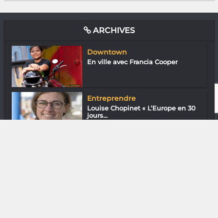
ARCHIVES
Downtown
En ville avec Francia Cooper
Entreprendre
Louise Chopinet « L’Europe en 30
jours...
Assos
Dr Élodie Ranjanoro (Compassion
Madagasc...
Gastronomie
Chefs Rakotomamonjy Santatra &
Nahinasoa...