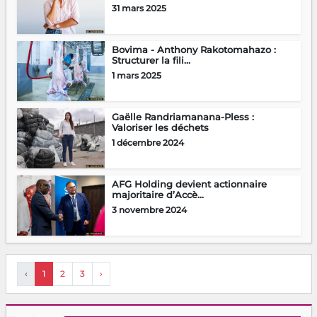
31 mars 2025
Bovima - Anthony Rakotomahazo :
Structurer la fili...
1 mars 2025
Gaëlle Randriamanana-Pless :
Valoriser les déchets
1 décembre 2024
AFG Holding devient actionnaire
majoritaire d’Accè...
3 novembre 2024
‹
1
2
3
›