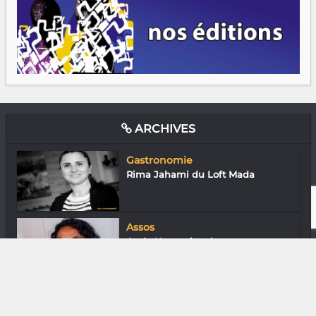
ARCHIVES
Gastronomie
Rima Jahami du Loft Mada
Assos
Ando Nomenjanahary «
L’environnement, un...
Assos
Dr Élodie Ranjanoro (Compassion