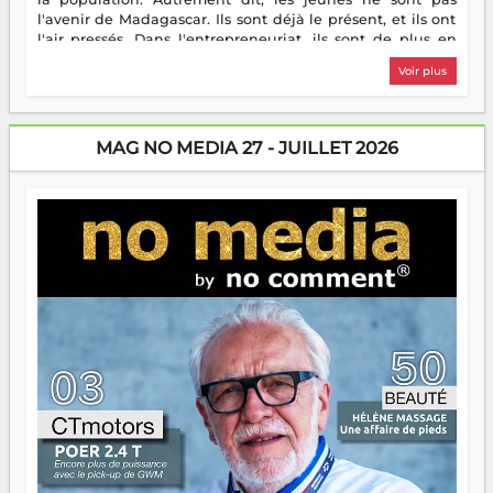
l'avenir de Madagascar. Ils sont déjà le présent, et ils ont
l'air pressés. Dans l'entrepreneuriat, ils sont de plus en
plus nombreux à se lancer, à créer, à risquer — souvent
Voir plus
sans filet, souvent sans aide, mais toujours avec cette
énergie un peu folle qui fait qu'on se demande s'ils
dorment vraiment la nuit. En culture, les nouvelles sont
encore meilleures. Aina Rasamoelina vient de décrocher le
MAG NO MEDIA 27 - JUILLET 2026
Prix RFI Instrumental Afrique. Miangaly Elia rafle le Prix
Paritana 2026. Madagascar rayonne, et ce sont des mains
jeunes qui tiennent la torche. Alors oui, on pourrait
s'arrêter là, applaudir et rentrer chez soi satisfait. Mais ce
serait passer à côté d'une chose essentielle. La fougue, ça
brûle fort — et parfois, ça brûle vite. Une flamme sans
direction peut éclairer autant qu'elle peut consumer. C'est
là que les aînés entrent en scène — pas pour reprendre le
gouvernail, mais pour montrer où sont les récifs. Les jeunes
ont la force, les vieux ont l'expérience, comme on dit. Ce
n'est pas un combat de générations — c'est une question
d'équipage. Partagez vos réussites, mais aussi vos échecs.
Surtout vos échecs, d'ailleurs — ils enseignent mieux que
n'importe quel manuel. À Madagascar, la barque avance.
Il faut juste s'assurer que tout le monde rame dans le
même sens.