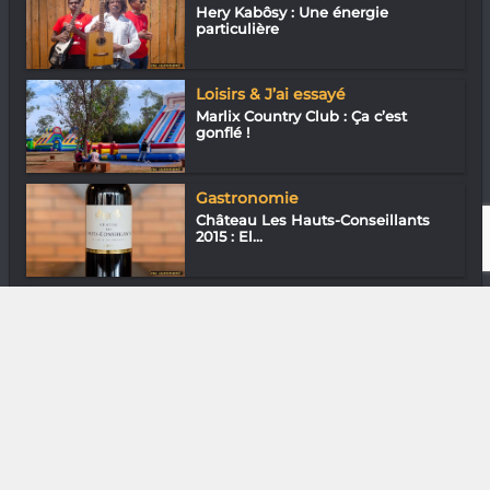
Hery Kabôsy : Une énergie
particulière
Loisirs & J’ai essayé
Marlix Country Club : Ça c’est
gonflé !
Gastronomie
Château Les Hauts-Conseillants
2015 : El...
In & Out
Tsenaow : Zéro plastique
DIVERS