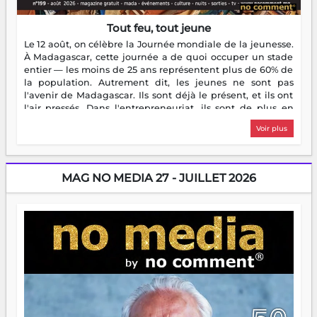
Tout feu, tout jeune
Le 12 août, on célèbre la Journée mondiale de la jeunesse.
À Madagascar, cette journée a de quoi occuper un stade
entier — les moins de 25 ans représentent plus de 60% de
la population. Autrement dit, les jeunes ne sont pas
l'avenir de Madagascar. Ils sont déjà le présent, et ils ont
l'air pressés. Dans l'entrepreneuriat, ils sont de plus en
plus nombreux à se lancer, à créer, à risquer — souvent
Voir plus
sans filet, souvent sans aide, mais toujours avec cette
énergie un peu folle qui fait qu'on se demande s'ils
dorment vraiment la nuit. En culture, les nouvelles sont
encore meilleures. Aina Rasamoelina vient de décrocher le
MAG NO MEDIA 27 - JUILLET 2026
Prix RFI Instrumental Afrique. Miangaly Elia rafle le Prix
Paritana 2026. Madagascar rayonne, et ce sont des mains
jeunes qui tiennent la torche. Alors oui, on pourrait
s'arrêter là, applaudir et rentrer chez soi satisfait. Mais ce
serait passer à côté d'une chose essentielle. La fougue, ça
brûle fort — et parfois, ça brûle vite. Une flamme sans
direction peut éclairer autant qu'elle peut consumer. C'est
là que les aînés entrent en scène — pas pour reprendre le
gouvernail, mais pour montrer où sont les récifs. Les jeunes
ont la force, les vieux ont l'expérience, comme on dit. Ce
n'est pas un combat de générations — c'est une question