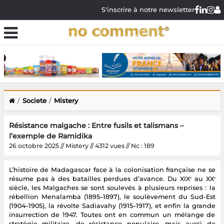
S'inscrire à notre newsletter
Societe
Mistery
Résistance malgache : Entre fusils et talismans –
l’exemple de Ramidika
26 octobre 2025 // Mistery // 4312 vues // Nc : 189
L’histoire de Madagascar face à la colonisation française ne se
résume pas à des batailles perdues d’avance. Du XIXᵉ au XXᵉ
siècle, les Malgaches se sont soulevés à plusieurs reprises : la
rébellion Menalamba (1895–1897), le soulèvement du Sud-Est
(1904–1905), la révolte Sadiavahy (1915–1917), et enfin la grande
insurrection de 1947. Toutes ont en commun un mélange de
stratégie militaire, de résistance populaire, mais aussi de