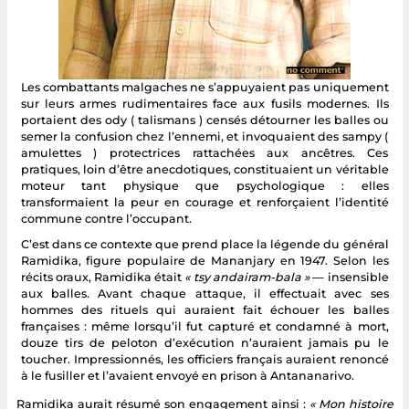
Les combattants malgaches ne s’appuyaient pas uniquement
sur leurs armes rudimentaires face aux fusils modernes. Ils
portaient des ody ( talismans ) censés détourner les balles ou
semer la confusion chez l’ennemi, et invoquaient des sampy (
amulettes ) protectrices rattachées aux ancêtres. Ces
pratiques, loin d’être anecdotiques, constituaient un véritable
moteur tant physique que psychologique : elles
transformaient la peur en courage et renforçaient l’identité
commune contre l’occupant.
C’est dans ce contexte que prend place la légende du général
Ramidika, figure populaire de Mananjary en 1947. Selon les
récits oraux, Ramidika était
« tsy andairam-bala »
— insensible
aux balles. Avant chaque attaque, il effectuait avec ses
hommes des rituels qui auraient fait échouer les balles
françaises : même lorsqu’il fut capturé et condamné à mort,
douze tirs de peloton d’exécution n’auraient jamais pu le
toucher. Impressionnés, les officiers français auraient renoncé
à le fusiller et l’avaient envoyé en prison à Antananarivo.
Ramidika aurait résumé son engagement ainsi :
« Mon histoire