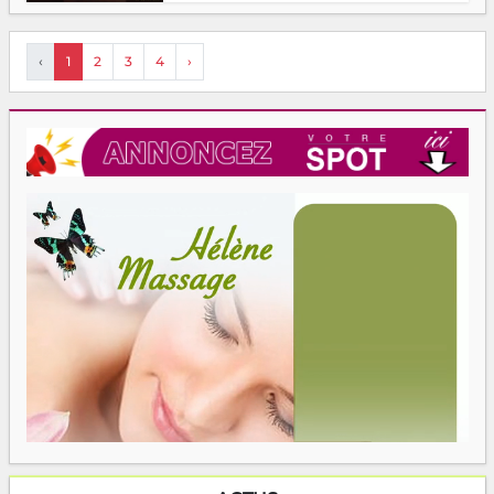
‹
1
2
3
4
›