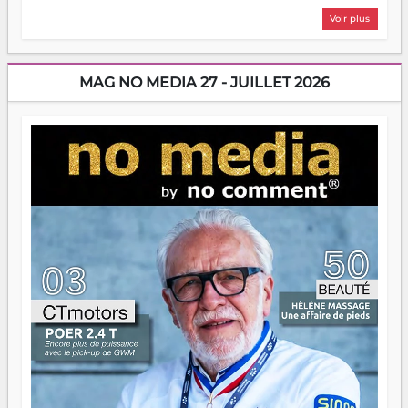
plus nombreux à se lancer, à créer, à risquer — souvent
Voir plus
sans filet, souvent sans aide, mais toujours avec cette
énergie un peu folle qui fait qu'on se demande s'ils
dorment vraiment la nuit. En culture, les nouvelles sont
encore meilleures. Aina Rasamoelina vient de décrocher le
MAG NO MEDIA 27 - JUILLET 2026
Prix RFI Instrumental Afrique. Miangaly Elia rafle le Prix
Paritana 2026. Madagascar rayonne, et ce sont des mains
jeunes qui tiennent la torche. Alors oui, on pourrait
s'arrêter là, applaudir et rentrer chez soi satisfait. Mais ce
serait passer à côté d'une chose essentielle. La fougue, ça
brûle fort — et parfois, ça brûle vite. Une flamme sans
direction peut éclairer autant qu'elle peut consumer. C'est
là que les aînés entrent en scène — pas pour reprendre le
gouvernail, mais pour montrer où sont les récifs. Les jeunes
ont la force, les vieux ont l'expérience, comme on dit. Ce
n'est pas un combat de générations — c'est une question
d'équipage. Partagez vos réussites, mais aussi vos échecs.
Surtout vos échecs, d'ailleurs — ils enseignent mieux que
n'importe quel manuel. À Madagascar, la barque avance.
Il faut juste s'assurer que tout le monde rame dans le
même sens.