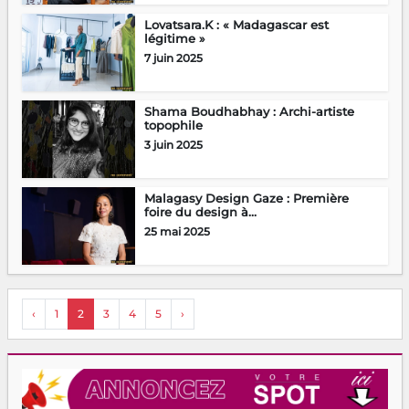
Lovatsara.K : « Madagascar est
légitime »
7 juin 2025
Shama Boudhabhay : Archi-artiste
topophile
3 juin 2025
Malagasy Design Gaze : Première
foire du design à...
25 mai 2025
‹
1
2
3
4
5
›