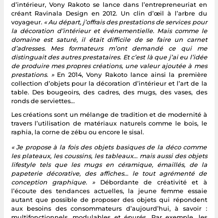
d’intérieur, Vony Rakoto se lance dans l’entrepreneuriat en
créant Ravinala Design en 2012. Un clin d’œil à l’arbre du
voyageur.
« Au départ, j’offrais des prestations de services pour
la décoration d’intérieur et événementielle. Mais comme le
domaine est saturé, il était difficile de se faire un carnet
d’adresses. Mes formateurs m’ont demandé ce qui me
distinguait des autres prestataires. Et c’est là que j’ai eu l’idée
de produire mes propres créations, une valeur ajoutée à mes
prestations. »
En 2014, Vony Rakoto lance ainsi la première
collection d’objets pour la décoration d’intérieur et l’art de la
table. Des bougeoirs, des cadres, des mugs, des vases, des
ronds de serviettes…
Les créations sont un mélange de tradition et de modernité à
travers l’utilisation de matériaux naturels comme le bois, le
raphia, la corne de zébu ou encore le sisal.
« Je propose à la fois des objets basiques de la déco comme
les plateaux, les coussins, les tableaux… mais aussi des objets
lifestyle tels que les mugs en céramique, émaillés, de la
papeterie décorative, des affiches… le tout agrémenté de
conception graphique. »
Débordante de créativité et à
l’écoute des tendances actuelles, la jeune femme essaie
autant que possible de proposer des objets qui répondent
aux besoins des consommateurs d’aujourd’hui, à savoir :
multifonctionnels, modulables et épurés. Par exemple, les