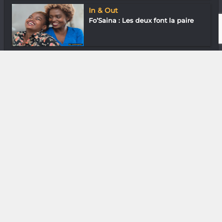
In & Out
Fo’Saina : Les deux font la paire
Gastronomie
Pink Lady du Koko Kafé (Tana)
DIVERS