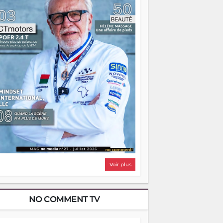
i, on pourrait s'arrêter là, applaudir et
ntrer chez soi satisfait. Mais ce serait
asser à côté d'une chose essentielle. La
ugue, ça brûle fort — et parfois, ça brûle
ite. Une flamme sans direction peut
lairer autant qu'elle peut consumer. C'est
à que les aînés entrent en scène — pas
our reprendre le gouvernail, mais pour
ntrer où sont les récifs. Les jeunes ont la
rce, les vieux ont l'expérience, comme on
t. Ce n'est pas un combat de générations
 c'est une question d'équipage. Partagez
s réussites, mais aussi vos échecs. Surtout
os échecs, d'ailleurs — ils enseignent
ieux que n'importe quel manuel. À
dagascar, la barque avance. Il faut juste
'assurer que tout le monde rame dans le
ême sens.
Voir plus
NO COMMENT TV