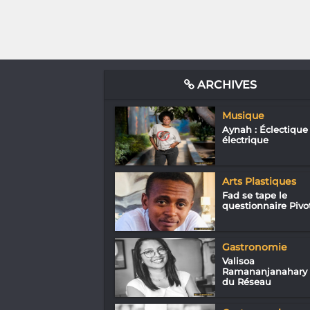
ARCHIVES
Musique
Aynah : Éclectique
électrique
Arts Plastiques
Fad se tape le
questionnaire Pivo
Gastronomie
Valisoa
Ramananjanahary
du Réseau