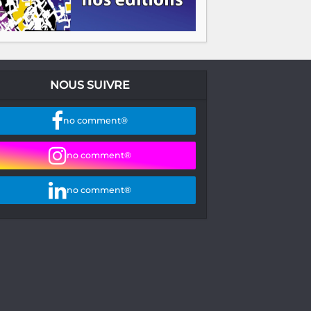
NOUS SUIVRE
no comment®
no comment®
no comment®