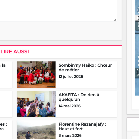
ou
re
p
fo
v
éc
l
p
mo
LIRE AUSSI
fo
di
 la
Sombin'ny Haiko : Chœur
—
de métier
vo
v
12 juillet 2026
m
Ma
s
AKAFITA : De rien à
m
quelqu’un
14 mai 2026
es :
Florentine Razanajafy :
a...
Haut et fort
3 mars 2026