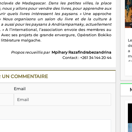
enclavés de Madagascar. Dans les petites villes, la place
, nous y allons pour vendre des livres, pour apprendre aux
rir quels livres intéressent les paysans. »
Une approche
« Nous organisons un salon du livre et de la culture à
en a aussi pour les paysans à Andriampamaky, actuellement
. »
A l’international, l’association envoie des membres au
). Avec ses projets de grande envergure, Opération Bokiko
Le
a littérature malgache.
de
a
Propos recueillis par
Mpihary Razafindrabezandrina
m
Contact : +261 34 144 20 44
de
ne
dé
R UN COMMENTAIRE
l'
no
so
Email
to
f
vr
s
vi
Af
2
ma