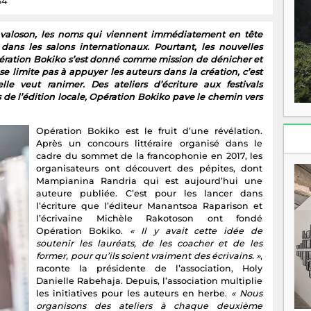
64
avaloson, les noms qui viennent immédiatement en tête
ans les salons internationaux. Pourtant, les nouvelles
ération Bokiko s’est donné comme mission de dénicher et
e limite pas à appuyer les auteurs dans la création, c’est
le veut ranimer. Des ateliers d’écriture aux festivals
s de l’édition locale, Opération Bokiko pave le chemin vers
Opération Bokiko est le fruit d’une révélation.
Après un concours littéraire organisé dans le
cadre du sommet de la francophonie en 2017, les
organisateurs ont découvert des pépites, dont
Mampianina Randria qui est aujourd’hui une
auteure publiée. C’est pour les lancer dans
l’écriture que l’éditeur Manantsoa Raparison et
l’écrivaine Michèle Rakotoson ont fondé
Opération Bokiko.
« Il y avait cette idée de
soutenir les lauréats, de les coacher et de les
former, pour qu’ils soient vraiment des écrivains. »
,
raconte la présidente de l’association, Holy
Danielle Rabehaja. Depuis, l’association multiplie
les initiatives pour les auteurs en herbe.
« Nous
organisons des ateliers à chaque deuxième