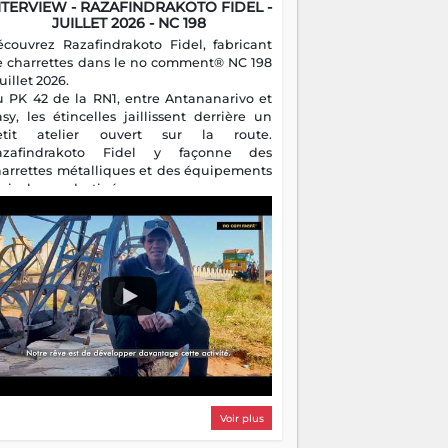
NTERVIEW - RAZAFINDRAKOTO FIDEL -
JUILLET 2026 - NC 198
écouvrez Razafindrakoto Fidel, fabricant
e charrettes dans le no comment® NC 198
juillet 2026.
u PK 42 de la RN1, entre Antananarivo et
asy, les étincelles jaillissent derrière un
etit atelier ouvert sur la route.
azafindrakoto Fidel y façonne des
harrettes métalliques et des équipements
gricoles destinés aux campagnes
algaches. Héritier d'un savoir-faire
milial, il perpétue un métier discret mais
sentiel.
Voir plus