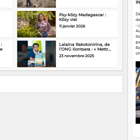
I
D
Psy-kôzy Madagascar :
Kôzy vrai
d
– 
11 janvier 2026
A
It
p
:
Lalaina Rakotonirina, de
R
e
l’ONG Ilontsera : « Mettr...
c
23 novembre 2025
a
m
fa
es