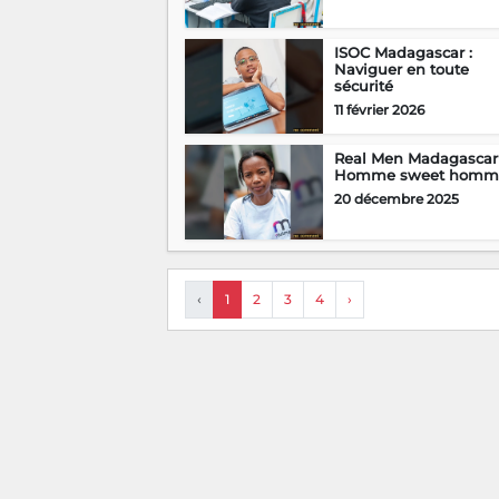
ISOC Madagascar :
Naviguer en toute
sécurité
11 février 2026
Real Men Madagascar 
Homme sweet homm
20 décembre 2025
‹
1
2
3
4
›