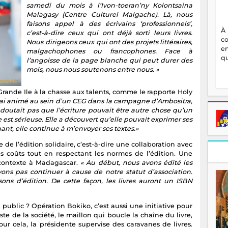
samedi du mois à l’Ivon-toeran’ny Kolontsaina
Malagasy (Centre Culturel Malgache). Là, nous
faisons appel à des écrivains ‘professionnels’,
À
c’est-à-dire ceux qui ont déjà sorti leurs livres.
c
Nous dirigeons ceux qui ont des projets littéraires,
en
malgachophones ou francophones. Face à
qu
l’angoisse de la page blanche qui peut durer des
mois, nous nous soutenons entre nous. »
rande Ile à la chasse aux talents, comme le rapporte Holy
 j’ai animé au sein d’un CEG dans la campagne d’Ambositra,
se doutait pas que l’écriture pouvait être autre chose qu’un
e est sérieuse. Elle a découvert qu’elle pouvait exprimer ses
ant, elle continue à m’envoyer ses textes.»
 de l’édition solidaire, c’est-à-dire une collaboration avec
les coûts tout en respectant les normes de l’édition. Une
e contexte à Madagascar.
« Au début, nous avons édité les
s pas continuer à cause de notre statut d’association.
sons d’édition. De cette façon, les livres auront un ISBN
public ? Opération Bokiko, c’est aussi une initiative pour
ste de la société, le maillon qui boucle la chaîne du livre,
Pour cela, la présidente supervise des caravanes de livres.