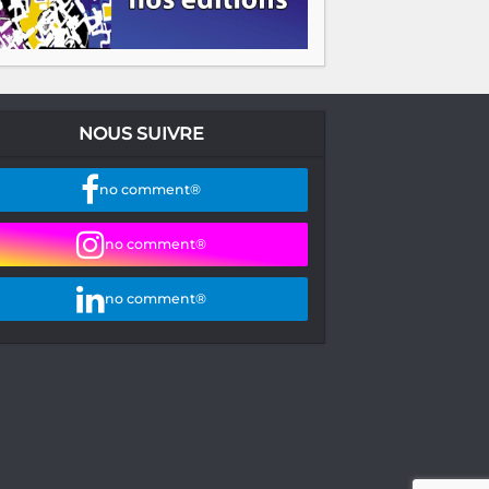
NOUS SUIVRE
no comment®
no comment®
no comment®