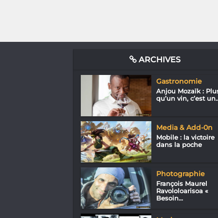
ARCHIVES
Gastronomie
Anjou Mozaïk : Plu
qu’un vin, c’est un..
Media & Add-0n
Mobile : la victoire
dans la poche
Photographie
François Maurel
Ravololoarisoa «
Besoin...