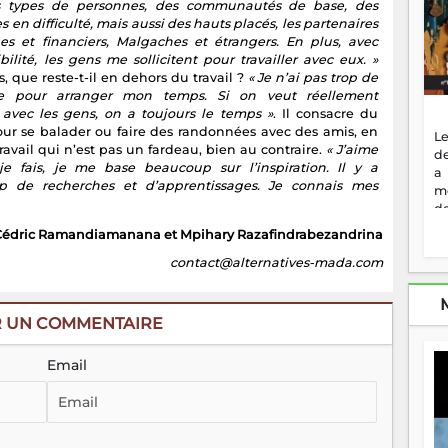
rs types de personnes, des communautés de base, des
 en difficulté, mais aussi des hauts placés, les partenaires
es et financiers, Malgaches et étrangers. En plus, avec
ibilité, les gens me sollicitent pour travailler avec eux. »
s, que reste-t-il en dehors du travail ?
« Je n’ai pas trop de
e pour arranger mon temps. Si on veut réellement
r avec les gens, on a toujours le temps »
. Il consacre du
ur se balader ou faire des randonnées avec des amis, en
Le
ravail qui n’est pas un fardeau, bien au contraire.
« J’aime
de
e fais, je me base beaucoup sur l’inspiration. Il y a
a
p de recherches et d’apprentissages. Je connais mes
m
de
ne
 Cédric Ramandiamanana et Mpihary Razafindrabezandrina
dé
l'
contact@alternatives-mada.com
no
so
to
R UN COMMENTAIRE
f
vr
Email
s
vi
Af
2
ma