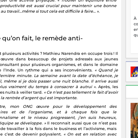
quer une activité physique.
« Trouver un équilibre entre
 productivité est aussi crucial pour maintenir une bonne
 au travail…même si tout cela est difficile à faire… ».
À
c
en
qu
qu’on fait, le remède anti-
lusieurs activités ? Mathieu Narendra en occupe trois ! Il
i œuvre dans beaucoup de projets adressés aux jeunes
i consultant pour plusieurs organismes, et dans le domaine
e l’Inde. Un rythme qui a ses inconvénients.
« Quand je
dernière minute. La semaine avant la date d’échéance, je
l, même si je dois passer une nuit blanche. Il arrive aussi
lus vraiment du temps à consacrer à autrui ».
Après, les
s nuits à veiller tard.
« Ce n’est pas tellement le fait d’avoir
t la rentrée d’argent qui est importante.
ntre, mon ONG œuvre pour le développement des
iaires et de l’organisme, et à chaque fois que le
onnalisme et le niveau progressent, j’en suis heureux,
équipe se développe. »
Il reconnait aussi que ce n’est pas
de travailler à la fois dans le business et l’activisme, mais
ge c’est de devenir polyvalent.
« On est en relation avec