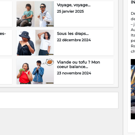
I
Voyage, voyage…
25 janvier 2025
D
d
– 
A
es-
Sous les draps…
It
22 décembre 2024
p
R
c
a
Viande ou tofu ? Mon
m
coeur balance…
fa
es
23 novembre 2024