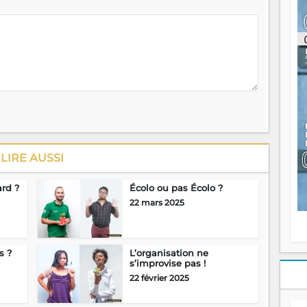
ou
re
p
fo
v
éc
l
p
mo
fo
di
—
vo
LIRE AUSSI
v
m
ard ?
Écolo ou pas Écolo ?
Ma
22 mars 2025
s
m
s ?
L’organisation ne
s’improvise pas !
22 février 2025