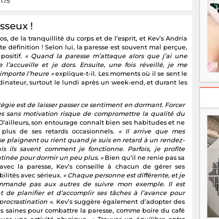
 175
sseux !
 de la tranquillité du corps et de l’esprit, et Kev’s Andria
te définition ! Selon lui, la paresse est souvent mal perçue,
positif.
« Quand la paresse m’attaque alors que j’ai une
l’accueille et je dors. Ensuite, une fois réveillé, je me
importe l’heure »
explique-t-il. Les moments où il se sent le
dinateur, surtout le lundi après un week-end, et durant les
tégie est de laisser passer ce sentiment en dormant. Forcer
es sans motivation risque de compromettre la qualité du
 D’ailleurs, son entourage connaît bien ses habitudes et ne
 plus de ses retards occasionnels.
« Il arrive que mes
se plaignent ou rient quand je suis en retard à un rendez-
is ils savent comment je fonctionne. Parfois, je profite
tinée pour dormir un peu plus. »
Bien qu’il ne renie pas sa
 avec la paresse, Kev’s conseille à chacun de gérer ses
ilités avec sérieux.
« Chaque personne est différente, et je
mmande pas aux autres de suivre mon exemple. Il est
t de planifier et d’accomplir ses tâches à l’avance pour
 procrastination ».
Kev’s suggère également d’adopter des
s saines pour combattre la paresse, comme boire du café