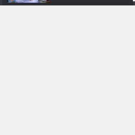
Downtown
En ville avec Anjara Rasoanaivo
Downtown
En ville avec Aina Matisse
Gastronomie
Chef Lala Razafindrakoto du
Sunset Palac...
Nature
Dr Kanto Razanamalala « Pour en
finir av...