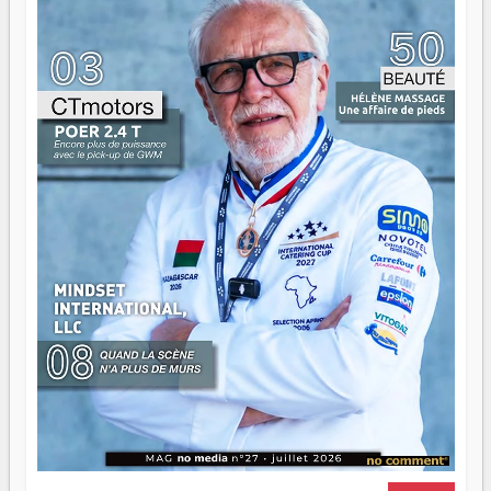
ont la force, les vieux ont l'expérience, comme on dit. Ce
n'est pas un combat de générations — c'est une question
d'équipage. Partagez vos réussites, mais aussi vos échecs.
Surtout vos échecs, d'ailleurs — ils enseignent mieux que
n'importe quel manuel. À Madagascar, la barque avance.
Il faut juste s'assurer que tout le monde rame dans le
même sens.