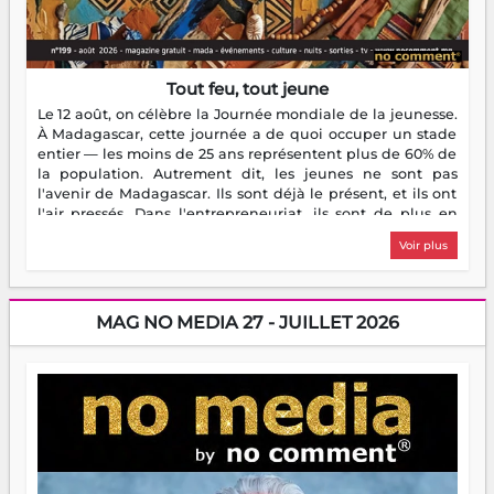
Tout feu, tout jeune
Le 12 août, on célèbre la Journée mondiale de la jeunesse.
À Madagascar, cette journée a de quoi occuper un stade
entier — les moins de 25 ans représentent plus de 60% de
la population. Autrement dit, les jeunes ne sont pas
l'avenir de Madagascar. Ils sont déjà le présent, et ils ont
l'air pressés. Dans l'entrepreneuriat, ils sont de plus en
plus nombreux à se lancer, à créer, à risquer — souvent
Voir plus
sans filet, souvent sans aide, mais toujours avec cette
énergie un peu folle qui fait qu'on se demande s'ils
dorment vraiment la nuit. En culture, les nouvelles sont
encore meilleures. Aina Rasamoelina vient de décrocher le
MAG NO MEDIA 27 - JUILLET 2026
Prix RFI Instrumental Afrique. Miangaly Elia rafle le Prix
Paritana 2026. Madagascar rayonne, et ce sont des mains
jeunes qui tiennent la torche. Alors oui, on pourrait
s'arrêter là, applaudir et rentrer chez soi satisfait. Mais ce
serait passer à côté d'une chose essentielle. La fougue, ça
brûle fort — et parfois, ça brûle vite. Une flamme sans
direction peut éclairer autant qu'elle peut consumer. C'est
là que les aînés entrent en scène — pas pour reprendre le
gouvernail, mais pour montrer où sont les récifs. Les jeunes