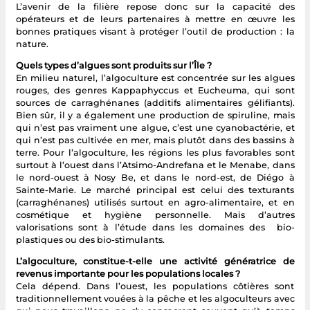
L’avenir de la filière repose donc sur la capacité des
opérateurs et de leurs partenaires à mettre en œuvre les
bonnes pratiques visant à protéger l’outil de production : la
nature.
Quels types d’algues sont produits sur l’Île ?
En milieu naturel, l’algoculture est concentrée sur les algues
rouges, des genres Kappaphyccus et Eucheuma, qui sont
sources de carraghénanes (additifs alimentaires gélifiants).
Bien sûr, il y a également une production de spiruline, mais
qui n’est pas vraiment une algue, c’est une cyanobactérie, et
qui n’est pas cultivée en mer, mais plutôt dans des bassins à
terre. Pour l’algoculture, les régions les plus favorables sont
surtout à l’ouest dans l’Atsimo-Andrefana et le Menabe, dans
le nord-ouest à Nosy Be, et dans le nord-est, de Diégo à
Sainte-Marie. Le marché principal est celui des texturants
(carraghénanes) utilisés surtout en agro-alimentaire, et en
cosmétique et hygiène personnelle. Mais d’autres
valorisations sont à l’étude dans les domaines des bio-
plastiques ou des bio-stimulants.
L’algoculture, constitue-t-elle une activité génératrice de
revenus importante pour les populations locales ?
Cela dépend. Dans l’ouest, les populations côtières sont
traditionnellement vouées à la pêche et les algoculteurs avec