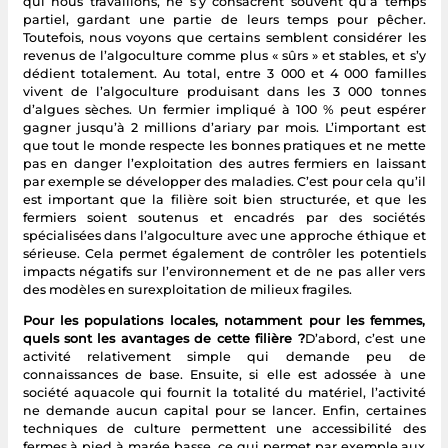
qui nous travaillons, ne s’y consacrent souvent qu’à temps
partiel, gardant une partie de leurs temps pour pêcher.
Toutefois, nous voyons que certains semblent considérer les
revenus de l’algoculture comme plus « sûrs » et stables, et s’y
dédient totalement. Au total, entre 3 000 et 4 000 familles
vivent de l’algoculture produisant dans les 3 000 tonnes
d’algues sèches. Un fermier impliqué à 100 % peut espérer
gagner jusqu’à 2 millions d’ariary par mois. L’important est
que tout le monde respecte les bonnes pratiques et ne mette
pas en danger l’exploitation des autres fermiers en laissant
par exemple se développer des maladies. C’est pour cela qu’il
est important que la filière soit bien structurée, et que les
fermiers soient soutenus et encadrés par des sociétés
spécialisées dans l’algoculture avec une approche éthique et
sérieuse. Cela permet également de contrôler les potentiels
impacts négatifs sur l’environnement et de ne pas aller vers
des modèles en surexploitation de milieux fragiles.
Pour les populations locales, notamment pour les femmes,
quels sont les avantages de cette filière ?
D’abord, c’est une
activité relativement simple qui demande peu de
connaissances de base. Ensuite, si elle est adossée à une
société aquacole qui fournit la totalité du matériel, l’activité
ne demande aucun capital pour se lancer. Enfin, certaines
techniques de culture permettent une accessibilité des
fermes à pied à marée basse, ce qui permet par exemple aux