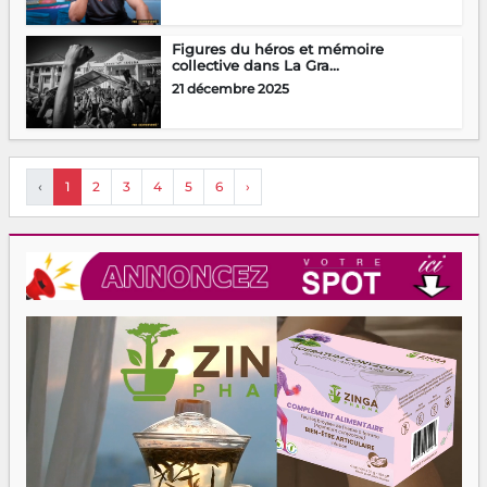
Figures du héros et mémoire
collective dans La Gra...
21 décembre 2025
‹
1
2
3
4
5
6
›