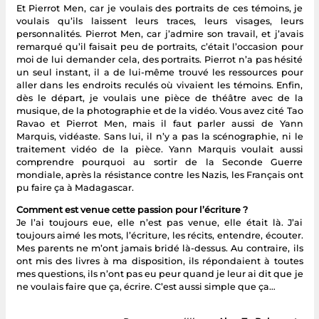
Et Pierrot Men, car je voulais des portraits de ces témoins, je
voulais qu’ils laissent leurs traces, leurs visages, leurs
personnalités. Pierrot Men, car j’admire son travail, et j’avais
remarqué qu’il faisait peu de portraits, c’était l’occasion pour
moi de lui demander cela, des portraits. Pierrot n’a pas hésité
un seul instant, il a de lui-même trouvé les ressources pour
aller dans les endroits reculés où vivaient les témoins. Enfin,
dès le départ, je voulais une pièce de théâtre avec de la
musique, de la photographie et de la vidéo. Vous avez cité Tao
Ravao et Pierrot Men, mais il faut parler aussi de Yann
Marquis, vidéaste. Sans lui, il n’y a pas la scénographie, ni le
traitement vidéo de la pièce. Yann Marquis voulait aussi
comprendre pourquoi au sortir de la Seconde Guerre
mondiale, après la résistance contre les Nazis, les Français ont
pu faire ça à Madagascar.
Comment est venue cette passion pour l’écriture ?
Je l’ai toujours eue, elle n’est pas venue, elle était là. J’ai
toujours aimé les mots, l’écriture, les récits, entendre, écouter.
Mes parents ne m’ont jamais bridé là-dessus. Au contraire, ils
ont mis des livres à ma disposition, ils répondaient à toutes
mes questions, ils n’ont pas eu peur quand je leur ai dit que je
ne voulais faire que ça, écrire. C’est aussi simple que ça…