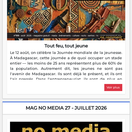
Tout feu, tout jeune
Le 12 août, on célèbre la Journée mondiale de la jeunesse.
À Madagascar, cette journée a de quoi occuper un stade
entier — les moins de 25 ans représentent plus de 60% de
la population. Autrement dit, les jeunes ne sont pas
l'avenir de Madagascar. Ils sont déjà le présent, et ils ont
l'air pressés. Dans l'entrepreneuriat, ils sont de plus en
plus nombreux à se lancer, à créer, à risquer — souvent
Voir plus
sans filet, souvent sans aide, mais toujours avec cette
énergie un peu folle qui fait qu'on se demande s'ils
dorment vraiment la nuit. En culture, les nouvelles sont
encore meilleures. Aina Rasamoelina vient de décrocher le
MAG NO MEDIA 27 - JUILLET 2026
Prix RFI Instrumental Afrique. Miangaly Elia rafle le Prix
Paritana 2026. Madagascar rayonne, et ce sont des mains
jeunes qui tiennent la torche. Alors oui, on pourrait
s'arrêter là, applaudir et rentrer chez soi satisfait. Mais ce