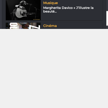
Musique
Margherita Davico « J’illustre la
beauté...
Cinéma
Zaho Zay : Docufiction atypique
Métiers & Petits Métiers
La face ensoleillée des DLC :
quand les...
Gastronomie
Summer Beer du Smooth Beer
(Tana)
Musique
Eklyps : Surdoué du rap