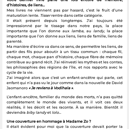
d’histoires, de liens…
Mes livres ne viennent pas par hasard, c’est le fruit d’une
maturation lente.
Tisser
rentre dans cette catégorie.
Il était présent depuis longtemps. J’ai toujours été
impressionné par le tissage dans notre pays, la place
importante que l’on donne aux
lamba,
au
landy,
la place
importante que l’on donne aux liens, liens de famille, liens de
parenté.
Ma manière d’écrire va dans ce sens, de permettre les liens, de
partir des fils pour aboutir à un tissu commun : chaque fil,
chaque mot, chaque pan d’histoire, chaque fibre de mémoire
contribue au grand récit. J’ai réinvesti les mythes et les contes,
les philosophies des régions de l’île, et nos rapports avec le
cycle de la vie.
J’ai imaginé alors que c’est un enfant-ancêtre qui parle, cet
enfant qui n’a pas vu le jour comme dans la nouvelle de David
Jaomanoro
« Je reviens à Vodihala »
.
L’enfant-ancêtre, familier du monde des morts, n’a pas quitté
complètement le monde des vivants, et il voit ces deux
réalités, il les décrit et les raconte. À sa manière. Bientôt il
deviendra
biby landy
et
lolo
…
Une couverture en hommage à Madame Zo ?
Il était évident pour moi que la couverture devait porter la