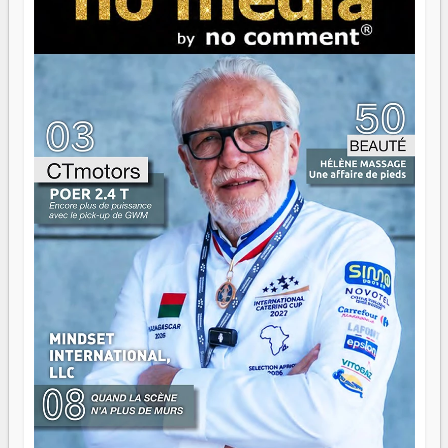
serait passer à côté d'une chose essentielle. La fougue, ça
brûle fort — et parfois, ça brûle vite. Une flamme sans
direction peut éclairer autant qu'elle peut consumer. C'est
là que les aînés entrent en scène — pas pour reprendre le
gouvernail, mais pour montrer où sont les récifs. Les jeunes
ont la force, les vieux ont l'expérience, comme on dit. Ce
n'est pas un combat de générations — c'est une question
d'équipage. Partagez vos réussites, mais aussi vos échecs.
Surtout vos échecs, d'ailleurs — ils enseignent mieux que
n'importe quel manuel. À Madagascar, la barque avance.
Il faut juste s'assurer que tout le monde rame dans le
même sens.