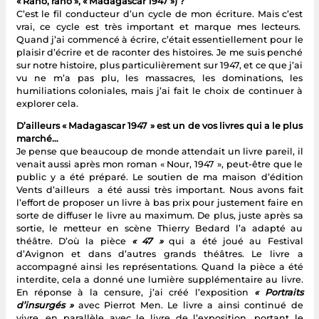
« Rano, rano », « Madagascar 1947 ») ?
C’est le fil conducteur d’un cycle de mon écriture. Mais c’est
vrai, ce cycle est très important et marque mes lecteurs.
Quand j’ai commencé à écrire, c’était essentiellement pour le
plaisir d’écrire et de raconter des histoires. Je me suis penché
sur notre histoire, plus particulièrement sur 1947, et ce que j’ai
vu ne m’a pas plu, les massacres, les dominations, les
humiliations coloniales, mais j’ai fait le choix de continuer à
explorer cela.
D’ailleurs « Madagascar 1947 » est un de vos livres qui a le plus
marché…
Je pense que beaucoup de monde attendait un livre pareil, il
venait aussi après mon roman « Nour, 1947 », peut-être que le
public y a été préparé. Le soutien de ma maison d’édition
Vents d’ailleurs a été aussi très important. Nous avons fait
l’effort de proposer un livre à bas prix pour justement faire en
sorte de diffuser le livre au maximum. De plus, juste après sa
sortie, le metteur en scène Thierry Bedard l’a adapté au
théâtre. D’où la pièce
« 47 »
qui a été joué au Festival
d’Avignon et dans d’autres grands théâtres. Le livre a
accompagné ainsi les représentations. Quand la pièce a été
interdite, cela a donné une lumière supplémentaire au livre.
En réponse à la censure, j’ai créé l’exposition
« Portraits
d’insurgés »
avec Pierrot Men. Le livre a ainsi continué de
vivre, en parallèle avec le livre de l’exposition, portant le