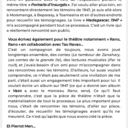
même titre
« Portraits d’insurgés »
. J’ai voulu aller plus loin, en
rencontrant directement les témoins de 1947, je suis allé alors
à Moramanga, à Beparasy, à Toamasina et en d’autres endroits
pour recueillir les témoignages. Le livre
« Madagascar, 1947 »
m’a accompagné pendant tout ce processus. C’est un livre qui
a réellement rencontré son public.
Vous écrivez également pour le théâtre notamment « Rano,
Rano » en collaboration avec Tao Ravao…
C’est un compagnon de toujours, nous avons joué
longtemps ensemble, des contes (
Le tambour de Zanahary,
Les contes de la grande île
), des lectures musicales (
Par la
nuit
), et j’avais besoin d’un ami pour m’accompagner dans
ces rencontres avec les témoins. D’ailleurs, lui aussi voulait
comprendre, ce n’était pas seulement une invitation de ma
part, c’était aussi un engagement très important pour lui. Il
voulait écrire un album sur 1947 (ce qui a donné son album
« Vazo »
, avec le morceau
Rano, rano
). Ce qu’il faut
comprendre, c’est que la pièce de théâtre n’était que la
matérialisation de tout le processus. Le plus important pour
nous, c’était de rencontrer les témoins, d’aller sur place,
d’écouter, de recueillir les témoignages avant qu’ils ne
meurent. Ce n’est qu’après que nous avons créé la pièce.
Et Pierrot Men…