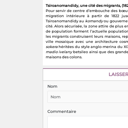
Tsiroanomandidy, une cité des migrants, (182
Pour servir de centre d’embouche des bœuf
migration intérieure à partir de 1822 j
Tsiroanomandidy au
komandy
ou gouverneu
cité. Alors sécurisée, la zone attire de plus
de population forment l’actuelle population
les migrants construisent leurs maisons, rep
ville mosaïque avec une architecture cos
sokera
héritées du style anglo-merina du XI
madio ivelany
betsileo ainsi que des grand
maisons des colons.
LAISSE
Nom
Commentaire