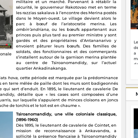
militaire et un marché. Parvenant à rétablir la
sécurité, le gouverneur Rakotovao met en terme
les razzias sakalava à l’encontre des Merina postés
dans le Moyen-ouest. Le village devient alors le
parc à bœuf de l’aristocratie merina. Les
ombin’andriana,
ou les bœufs appartenant aux
princes puis plus tard au premier ministre y sont
gardés et des propriétaires d’Antananarivo y
Le
envoient pâturer leurs bœufs. Des familles de
de
soldats, des fonctionnaires et des commerçants
a
ionale
s’installent autour de la garnison merina plantée
m
au centre de Tsiroanomandidy, sur l’actuel
de
quartier Ankadinakanga.
ne
dé
dats
hova,
cette période est marquée par la prédominance
l'
s en terre mêlée de paille dont les murs sont badigeonnés
no
 qui sert d’enduit. En 1895, le lieutenant de cavalerie De
so
mandidy, détaille que « les cases sont composées d’une
to
arris, sur laquelle s’appuient de minces cloisons en joncs
f
che de torchis et le toit est en chaume ».
vr
Tsiroanomandidy, une ville coloniale classique,
s
(1896-1960)
vi
Dès 1895, le lieutenant de cavalerie de Cointet, en
Af
mission de reconnaissance à Ankavandra, a
2
sollicité la présence française à Tsiroanomandidy
ma