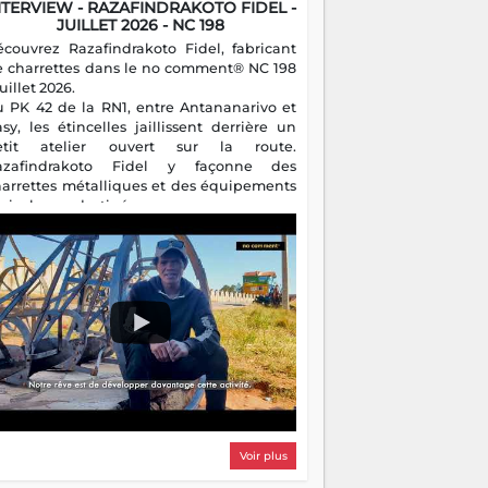
NTERVIEW - RAZAFINDRAKOTO FIDEL -
JUILLET 2026 - NC 198
écouvrez Razafindrakoto Fidel, fabricant
e charrettes dans le no comment® NC 198
juillet 2026.
u PK 42 de la RN1, entre Antananarivo et
asy, les étincelles jaillissent derrière un
etit atelier ouvert sur la route.
azafindrakoto Fidel y façonne des
harrettes métalliques et des équipements
gricoles destinés aux campagnes
algaches. Héritier d'un savoir-faire
milial, il perpétue un métier discret mais
sentiel.
Voir plus