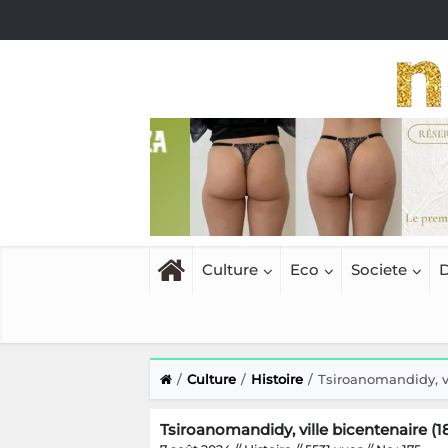
Culture
Eco
Societe
D
Culture
Histoire
Tsiroanomandidy, vi
Tsiroanomandidy, ville bicentenaire (