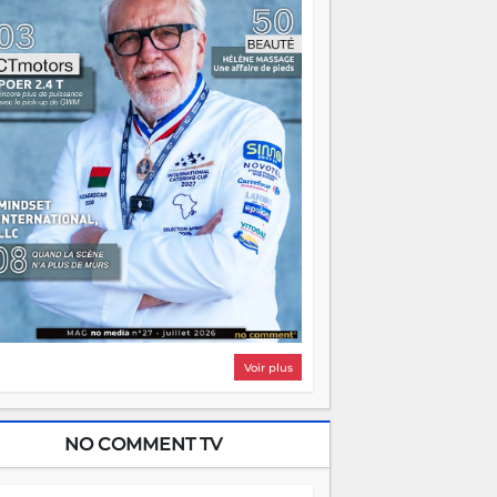
i, on pourrait s'arrêter là, applaudir et
ntrer chez soi satisfait. Mais ce serait
asser à côté d'une chose essentielle. La
ugue, ça brûle fort — et parfois, ça brûle
ite. Une flamme sans direction peut
lairer autant qu'elle peut consumer. C'est
à que les aînés entrent en scène — pas
our reprendre le gouvernail, mais pour
ntrer où sont les récifs. Les jeunes ont la
rce, les vieux ont l'expérience, comme on
t. Ce n'est pas un combat de générations
 c'est une question d'équipage. Partagez
s réussites, mais aussi vos échecs. Surtout
os échecs, d'ailleurs — ils enseignent
ieux que n'importe quel manuel. À
dagascar, la barque avance. Il faut juste
'assurer que tout le monde rame dans le
ême sens.
Voir plus
NO COMMENT TV