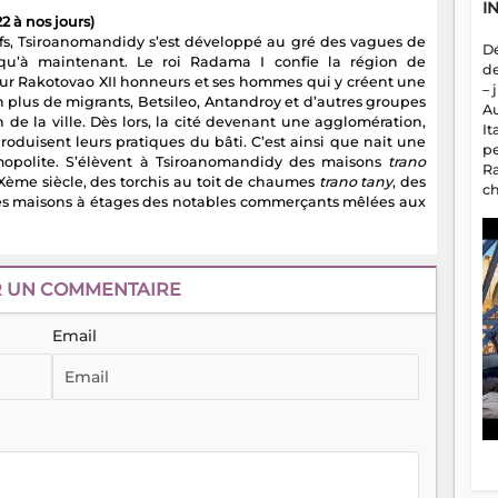
I
2 à nos jours)
s, Tsiroanomandidy s’est développé au gré des vagues de
D
usqu’à maintenant. Le roi Radama I confie la région de
d
r Rakotovao XII honneurs et ses hommes qui y créent une
– 
 en plus de migrants, Betsileo, Antandroy et d’autres groupes
A
 de la ville. Dès lors, la cité devenant une agglomération,
It
roduisent leurs pratiques du bâti. C’est ainsi que nait une
p
mopolite. S’élèvent à Tsiroanomandidy des maisons
trano
R
Xème siècle, des torchis au toit de chaumes
trano tany
, des
c
es maisons à étages des notables commerçants mêlées aux
a
m
fa
es
R UN COMMENTAIRE
Email