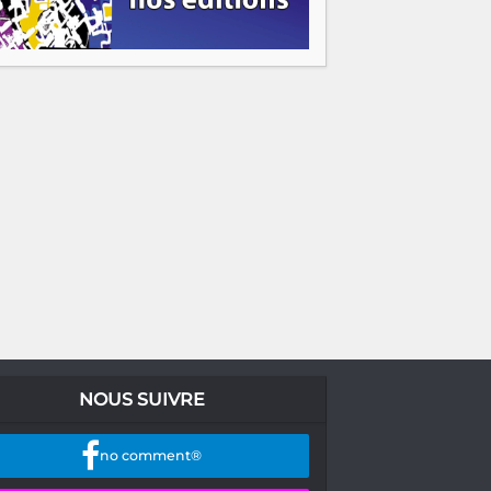
NOUS SUIVRE
no comment®