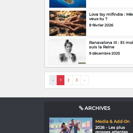
Lova tsy mifindra : Mè
veux-tu ?
8 février 2026
Ranavalona III : Et moi
suis la Reine
9 décembre 2025
‹
1
2
3
›
ARCHIVES
Media & Add-0n
2026 - Les plus
grosses attentes