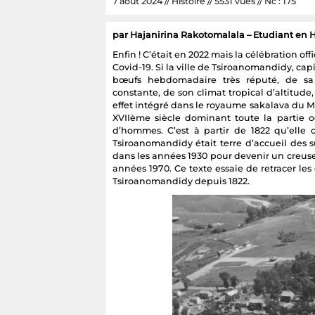
7 août 2024 // Histoire // 5531 vues // Nc : 175
par Hajanirina Rakotomalala – Etudiant en H
Enfin ! C’était en 2022 mais la célébration o
Covid-19. Si la ville de Tsiroanomandidy, cap
bœufs hebdomadaire très réputé, de sa 
constante, de son climat tropical d’altitude
effet intégré dans le royaume sakalava du 
XVIIème siècle dominant toute la partie oc
d’hommes. C’est à partir de 1822 qu’elle 
Tsiroanomandidy était terre d’accueil des 
dans les années 1930 pour devenir un creuse
années 1970. Ce texte essaie de retracer les 
Tsiroanomandidy depuis 1822.