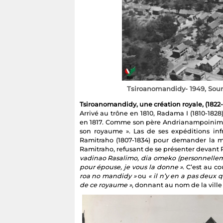
Tsiroanomandidy- 1949, Sour
Tsiroanomandidy, une création royale, (1822-
Arrivé au trône en 1810, Radama I (1810-182
en 1817. Comme son père Andrianampoinimerina
son royaume ». Las de ses expéditions in
Ramitraho (1807-1834) pour demander la mai
Ramitraho, refusant de se présenter devant 
vadinao Rasalimo, dia omeko (personnelleme
pour épouse, je vous la donne »
. C’est au c
roa no mandidy »
ou
« il n’y en a pas deu
de ce royaume »
, donnant au nom de la ville