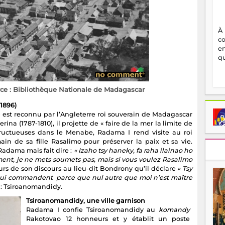
À
c
en
qu
ce : Bibliothèque Nationale de Madagascar
1896)
8) est reconnu par l’Angleterre roi souverain de Madagascar
 (1787-1810), il projette de « faire de la mer la limite de
fructueuses dans le Menabe, Radama I rend visite au roi
n de sa fille Rasalimo pour préserver la paix et sa vie.
Radama mais fait dire :
« Izaho tsy haneky, fa raha ilainao ho
nt, je ne mets soumets pas, mais si vous voulez Rasalimo
ours de son discours au lieu-dit Bondrony qu’il déclare
« Tsy
x qui commandent parce que nul autre que moi n’est maître
 : Tsiroanomandidy.
Tsiroanomandidy, une ville garnison
Radama I confie Tsiroanomandidy au
komandy
Rakotovao 12 honneurs et y établit un poste