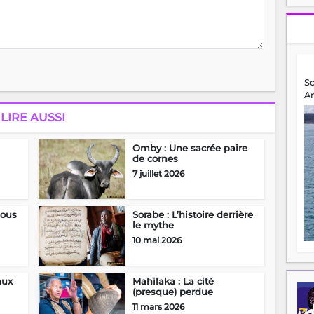
S
A
LIRE AUSSI
Omby : Une sacrée paire
de cornes
7 juillet 2026
sous
Sorabe : L’histoire derrière
le mythe
10 mai 2026
aux
Mahilaka : La cité
(presque) perdue
11 mars 2026