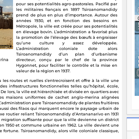
pour ses potentialités agro-pastorales. Pacifié par
ou
les militaires français en 1897 Tsiroanomandidy
re
prend de plus en plus d’importance. Autour des
p
années 1930, et en fonction des besoins en
fo
Métropole, la ville est créée pour ses potentialités
v
en élevage bovin. L’administration a favorisé plus
éc
la promotion de l’élevage des bœufs à engraisser
l
qu’une culture y assez développée.
p
L’administration coloniale dote alors
mo
Tsiroanomandidy d’un plan d’urbanisme
fo
rina
directeur, conçu par le chef de la province
di
Hygonnet, pour faciliter le contrôle et la mise en
—
valeur de la région en 1937.
vo
v
es routes et ruelles s’entrecroisent et offre à la ville une
m
 infrastructures fonctionnelles telles qu’hôpital, école,
Ma
 lors, la ville est hiérarchisée et divisée en quartiers avec
s
des maisons uniformes de cachet anglo-merina alignées
m
’administration pare Tsiroanomandidy de plantes fruitières
 aussi des filaos qui marquent encore le paysage urbain de
axe routier reliant Tsiroanomandidy d’Antananarivo en 1931
gration suffisante pour que la ville devienne un district
en 1950 et commune urbaine en 1962. La ville devient une
e fortune. Tsiroanomandidy, alors ville coloniale classique,