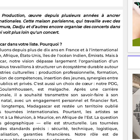
 Production, œuvre depuis plusieurs années à ancrer
ationales. Cette maison parisienne, qui travaille avec des
ura, Dadju et d’autres encore organise des concerts dans
voit plus loin qu'un concert.
r dans votre liste. Pourquoi ?
uons depuis plus de dix ans en France et à l'international
 Afrique, États-Unis, îles de l'océan Indien, Émirats. Mais à
ar, notre vision dépasse largement l'organisation d'un
Nous travaillons à structurer un écosystème durable autour
tries culturelles : production professionnelle, formation,
sion de compétences, insertion des jeunes, synergies entre
ublics et privés. C'est aussi un choix de cœur : notre PDG,
Goulamhoussen, est malgache. Après une carrière
ionale, il a souhaité transmettre son savoir-faire à son
re natal, avec un engagement personnel et financier fort.
longtemps, Madagascar est restée un territoire oublié
 tournées internationales. Pourtant, les artistes se
t à La Réunion, à Maurice, en Afrique de l'Est. La question
s géographique — elle est structurelle. Les tournées
des standards précis : sécurité, technique, logistique,
ualisation, garanties financières. Notre rôle est de
r que Madagascar peut y répondre.