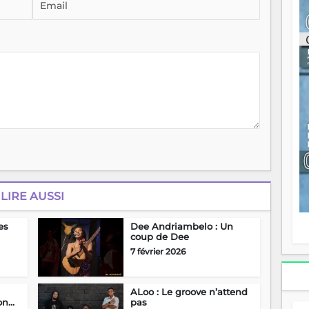
ou
re
p
fo
v
éc
l
p
mo
fo
di
—
vo
v
m
Ma
LIRE AUSSI
s
m
es
Dee Andriambelo : Un
coup de Dee
7 février 2026
ALoo : Le groove n’attend
ion…
pas