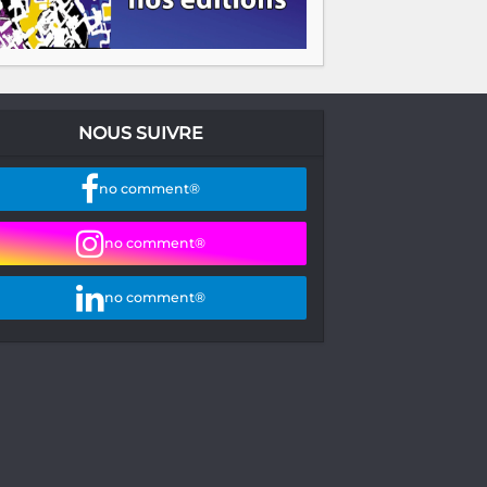
NOUS SUIVRE
no comment®
no comment®
no comment®