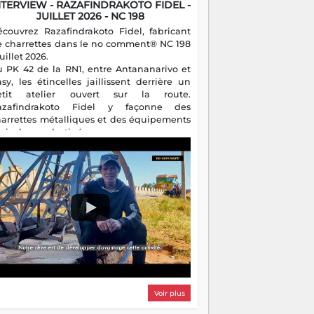
NTERVIEW - RAZAFINDRAKOTO FIDEL -
JUILLET 2026 - NC 198
écouvrez Razafindrakoto Fidel, fabricant
e charrettes dans le no comment® NC 198
juillet 2026.
u PK 42 de la RN1, entre Antananarivo et
asy, les étincelles jaillissent derrière un
etit atelier ouvert sur la route.
azafindrakoto Fidel y façonne des
harrettes métalliques et des équipements
gricoles destinés aux campagnes
algaches. Héritier d'un savoir-faire
milial, il perpétue un métier discret mais
sentiel.
Voir plus