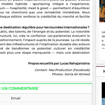
modèle hybride : sponsoring intégré à l'expérience,
emium — hospitalité, meet & greet — permettant d'équilibrer
 nous ne cherchons pas une rentabilité immédiate. Nous
haque édition renforce la crédibilité du marché et facilite
e destination régulière pour les tournées internationales ?
ic, des talents, de l'énergie et du potentiel. La notoriété
Le
tructuré, lui, crée la confiance. Les partenaires évaluent la
de
ositionnement, l'impact auprès de la jeunesse. La clé réside
a
nt des infrastructures et l'implication durable des acteurs
m
est de transformer ce potentiel culturel en crédibilité
de
soit plus une étape manquante — mais une destination
ne
dé
l'
Propos recueillis par Lucas Rahajaniaina
no
so
Contact : Nas Production (Facebook)
to
Photos : Sonia Ali Ahmed
f
vr
s
R UN COMMENTAIRE
vi
Af
Email
2
ma