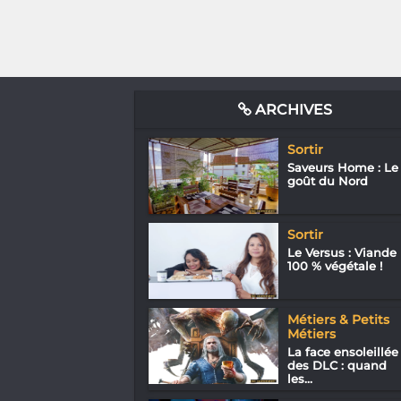
ARCHIVES
Sortir
Saveurs Home : Le
goût du Nord
Sortir
Le Versus : Viande
100 % végétale !
Métiers & Petits
Métiers
La face ensoleillée
des DLC : quand
les...