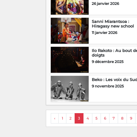
26 janvier 2026
Sanni Miarantsoa :
Hiragasy new school
11 janvier 2026
Ilo Rakoto : Au bout d
doigts
9 décembre 2025
Beko : Les voix du Su
9 novembre 2025
‹
1
2
3
4
5
6
7
8
9