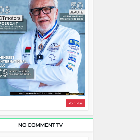
i, on pourrait s'arrêter là, applaudir et
ntrer chez soi satisfait. Mais ce serait
asser à côté d'une chose essentielle. La
ugue, ça brûle fort — et parfois, ça brûle
ite. Une flamme sans direction peut
lairer autant qu'elle peut consumer. C'est
à que les aînés entrent en scène — pas
our reprendre le gouvernail, mais pour
ntrer où sont les récifs. Les jeunes ont la
rce, les vieux ont l'expérience, comme on
t. Ce n'est pas un combat de générations
 c'est une question d'équipage. Partagez
s réussites, mais aussi vos échecs. Surtout
os échecs, d'ailleurs — ils enseignent
ieux que n'importe quel manuel. À
dagascar, la barque avance. Il faut juste
'assurer que tout le monde rame dans le
ême sens.
Voir plus
NO COMMENT TV