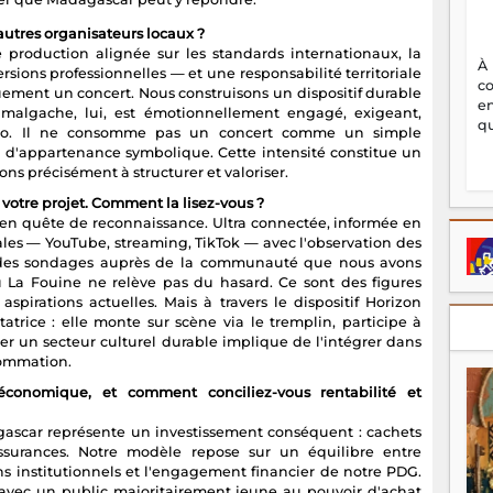
autres organisateurs locaux ?
ne production alignée sur les standards internationaux, la
À
sions professionnelles — et une responsabilité territoriale
c
uement un concert. Nous construisons un dispositif durable
en
algache, lui, est émotionnellement engagé, exigeant,
qu
afro. Il ne consomme pas un concert comme un simple
 d'appartenance symbolique. Cette intensité constitue un
ns précisément à structurer et valoriser.
otre projet. Comment la lisez-vous ?
t en quête de reconnaissance. Ultra connectée, informée en
ales — YouTube, streaming, TikTok — avec l'observation des
et des sondages auprès de la communauté que nous avons
ou La Fouine ne relève pas du hasard. Ce sont des figures
aspirations actuelles. Mais à travers le dispositif Horizon
atrice : elle monte sur scène via le tremplin, participe à
urer un secteur culturel durable implique de l'intégrer dans
sommation.
économique, et comment conciliez-vous rentabilité et
gascar représente un investissement conséquent : cachets
, assurances. Notre modèle repose sur un équilibre entre
iens institutionnels et l'engagement financier de notre PDG.
ut avec un public majoritairement jeune au pouvoir d'achat