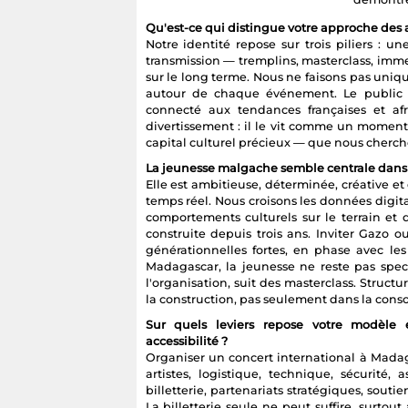
Qu'est-ce qui distingue votre approche des 
Notre identité repose sur trois piliers : u
transmission — tremplins, masterclass, immer
sur le long terme. Nous ne faisons pas uniq
autour de chaque événement. Le public m
connecté aux tendances françaises et 
divertissement : il le vit comme un moment
capital culturel précieux — que nous chercho
La jeunesse malgache semble centrale dans v
Elle est ambitieuse, déterminée, créative e
temps réel. Nous croisons les données digit
comportements culturels sur le terrain 
construite depuis trois ans. Inviter Gazo 
générationnelles fortes, en phase avec les 
Madagascar, la jeunesse ne reste pas spect
l'organisation, suit des masterclass. Struct
la construction, pas seulement dans la con
Sur quels leviers repose votre modèle 
accessibilité ?
Organiser un concert international à Mada
artistes, logistique, technique, sécurité
billetterie, partenariats stratégiques, sout
La billetterie seule ne peut suffire, surto