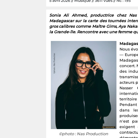
5 avril 2026 // Musique // 3611 vues // Nc : 195
Sonia Ali Ahmed, productrice chez Nas
Madagascar sur la carte des tournées intern
gros calibres comme Maître Gims, Aya Nakam
la Grande-île. Rencontre avec une femme qui 
Madagasca
Nous évol
— Europe,
Madagasc
concert. 
des indus
transmis
acteurs p
Nasser 
internat
territoi
Pendant 
dans les
produisen
n'est pa
exigent 
contract
©photo : Nas Production
démontre