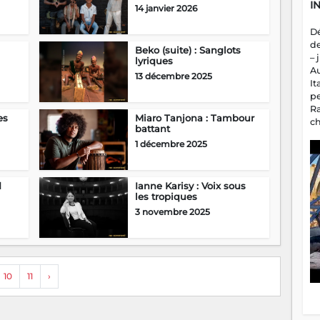
I
14 janvier 2026
D
d
Beko (suite) : Sanglots
– 
lyriques
A
13 décembre 2025
It
p
R
es
Miaro Tanjona : Tambour
c
battant
a
1 décembre 2025
m
fa
es
d
Ianne Karisy : Voix sous
les tropiques
3 novembre 2025
10
11
›