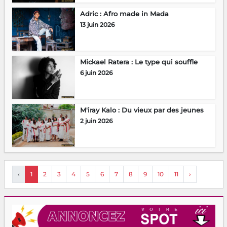
Adric : Afro made in Mada
13 juin 2026
Mickael Ratera : Le type qui souffle
6 juin 2026
M'iray Kalo : Du vieux par des jeunes
2 juin 2026
‹
1
2
3
4
5
6
7
8
9
10
11
›