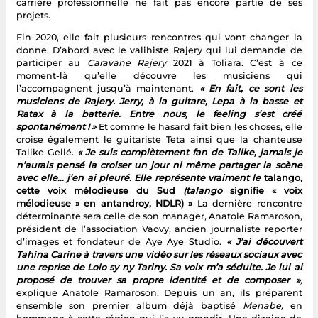
carrière professionnelle ne fait pas encore partie de ses
projets.
Fin 2020, elle fait plusieurs rencontres qui vont changer la
donne. D’abord avec le valihiste Rajery qui lui demande de
participer au
Caravane Rajery
2021 à Toliara. C’est à ce
moment-là qu’elle découvre les musiciens qui
l’accompagnent jusqu’à maintenant.
« En fait, ce sont les
musiciens de Rajery. Jerry, à la guitare, Lepa à la basse et
Ratax à la batterie. Entre nous, le feeling s’est créé
spontanément ! »
Et comme le hasard fait bien les choses, elle
croise également le guitariste Teta ainsi que la chanteuse
Talike Gellé.
« Je suis complètement fan de Talike, jamais je
n’aurais pensé la croiser un jour ni même partager la scène
avec elle… j’en ai pleuré. Elle représente vraiment le
talango,
cette voix mélodieuse du Sud
(talango
signifie « voix
mélodieuse » en antandroy, NDLR) »
La dernière rencontre
déterminante sera celle de son manager, Anatole Ramaroson,
président de l’association Vaovy, ancien journaliste reporter
d’images et fondateur de Aye Aye Studio.
« J’ai découvert
Tahina Carine à travers une vidéo sur les réseaux sociaux avec
une reprise de Lolo sy ny Tariny. Sa voix m’a séduite. Je lui ai
proposé de trouver sa propre identité et de composer »
,
explique Anatole Ramaroson. Depuis un an, ils préparent
ensemble son premier album déjà baptisé
Menabe,
en