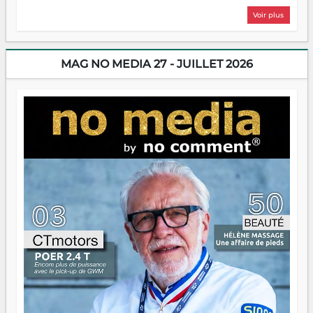
plus nombreux à se lancer, à créer, à risquer — souvent
Voir plus
sans filet, souvent sans aide, mais toujours avec cette
énergie un peu folle qui fait qu'on se demande s'ils
dorment vraiment la nuit. En culture, les nouvelles sont
encore meilleures. Aina Rasamoelina vient de décrocher le
MAG NO MEDIA 27 - JUILLET 2026
Prix RFI Instrumental Afrique. Miangaly Elia rafle le Prix
Paritana 2026. Madagascar rayonne, et ce sont des mains
jeunes qui tiennent la torche. Alors oui, on pourrait
s'arrêter là, applaudir et rentrer chez soi satisfait. Mais ce
serait passer à côté d'une chose essentielle. La fougue, ça
brûle fort — et parfois, ça brûle vite. Une flamme sans
direction peut éclairer autant qu'elle peut consumer. C'est
là que les aînés entrent en scène — pas pour reprendre le
gouvernail, mais pour montrer où sont les récifs. Les jeunes
ont la force, les vieux ont l'expérience, comme on dit. Ce
n'est pas un combat de générations — c'est une question
d'équipage. Partagez vos réussites, mais aussi vos échecs.
Surtout vos échecs, d'ailleurs — ils enseignent mieux que
n'importe quel manuel. À Madagascar, la barque avance.
Il faut juste s'assurer que tout le monde rame dans le
même sens.