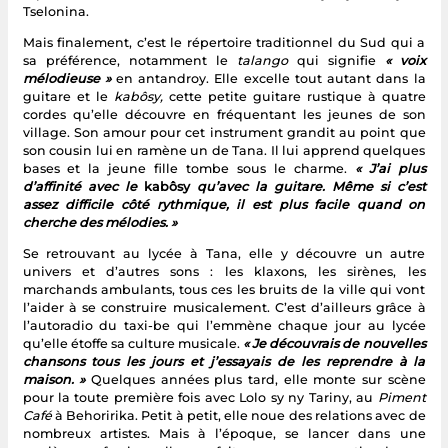
Tselonina.
Mais finalement, c’est le répertoire traditionnel du Sud qui a
sa préférence, notamment le
talango
qui signifie
« voix
mélodieuse »
en antandroy. Elle excelle tout autant dans la
guitare et le
kabôsy,
cette petite guitare rustique à quatre
cordes qu’elle découvre en fréquentant les jeunes de son
village. Son amour pour cet instrument grandit au point que
son cousin lui en ramène un de Tana. Il lui apprend quelques
bases et la jeune fille tombe sous le charme.
« J’ai plus
d’affinité avec le
kabôsy
qu’avec la guitare. Même si c’est
assez difficile côté rythmique, il est plus facile quand on
cherche des mélodies. »
Se retrouvant au lycée à Tana, elle y découvre un autre
univers et d’autres sons : les klaxons, les sirènes, les
marchands ambulants, tous ces les bruits de la ville qui vont
l’aider à se construire musicalement. C’est d’ailleurs grâce à
l’autoradio du taxi-be qui l’emmène chaque jour au lycée
qu’elle étoffe sa culture musicale.
« Je découvrais de nouvelles
chansons tous les jours et j’essayais de les reprendre à la
maison. »
Quelques années plus tard, elle monte sur scène
pour la toute première fois avec Lolo sy ny Tariny, au
Piment
Café
à Behoririka. Petit à petit, elle noue des relations avec de
nombreux artistes. Mais à l’époque, se lancer dans une