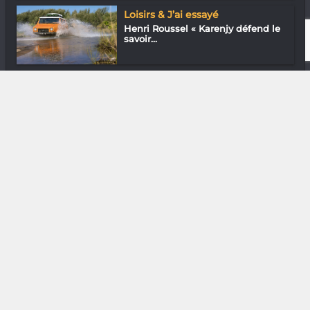
Loisirs & J’ai essayé
Henri Roussel « Karenjy défend le
savoir...
Arts Plastiques
Richianny Ratovo : La parenthèse
enchant...
DIVERS