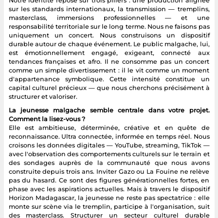
Notre identité repose sur trois piliers : une production alignée
sur les standards internationaux, la transmission — tremplins,
masterclass, immersions professionnelles — et une
responsabilité territoriale sur le long terme. Nous ne faisons pas
uniquement un concert. Nous construisons un dispositif
durable autour de chaque événement. Le public malgache, lui,
est émotionnellement engagé, exigeant, connecté aux
tendances françaises et afro. Il ne consomme pas un concert
comme un simple divertissement : il le vit comme un moment
d'appartenance symbolique. Cette intensité constitue un
capital culturel précieux — que nous cherchons précisément à
structurer et valoriser.
La jeunesse malgache semble centrale dans votre projet.
Comment la lisez-vous ?
Elle est ambitieuse, déterminée, créative et en quête de
reconnaissance. Ultra connectée, informée en temps réel. Nous
croisons les données digitales — YouTube, streaming, TikTok —
avec l'observation des comportements culturels sur le terrain et
des sondages auprès de la communauté que nous avons
construite depuis trois ans. Inviter Gazo ou La Fouine ne relève
pas du hasard. Ce sont des figures générationnelles fortes, en
phase avec les aspirations actuelles. Mais à travers le dispositif
Horizon Madagascar, la jeunesse ne reste pas spectatrice : elle
monte sur scène via le tremplin, participe à l'organisation, suit
des masterclass. Structurer un secteur culturel durable