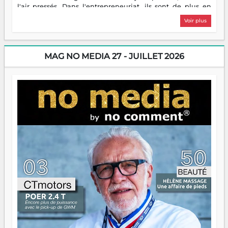
l'air pressés. Dans l'entrepreneuriat, ils sont de plus en
plus nombreux à se lancer, à créer, à risquer — souvent
Voir plus
sans filet, souvent sans aide, mais toujours avec cette
énergie un peu folle qui fait qu'on se demande s'ils
dorment vraiment la nuit. En culture, les nouvelles sont
encore meilleures. Aina Rasamoelina vient de décrocher le
MAG NO MEDIA 27 - JUILLET 2026
Prix RFI Instrumental Afrique. Miangaly Elia rafle le Prix
Paritana 2026. Madagascar rayonne, et ce sont des mains
jeunes qui tiennent la torche. Alors oui, on pourrait
s'arrêter là, applaudir et rentrer chez soi satisfait. Mais ce
serait passer à côté d'une chose essentielle. La fougue, ça
brûle fort — et parfois, ça brûle vite. Une flamme sans
direction peut éclairer autant qu'elle peut consumer. C'est
là que les aînés entrent en scène — pas pour reprendre le
gouvernail, mais pour montrer où sont les récifs. Les jeunes
ont la force, les vieux ont l'expérience, comme on dit. Ce
n'est pas un combat de générations — c'est une question
d'équipage. Partagez vos réussites, mais aussi vos échecs.
Surtout vos échecs, d'ailleurs — ils enseignent mieux que
n'importe quel manuel. À Madagascar, la barque avance.
Il faut juste s'assurer que tout le monde rame dans le
même sens.