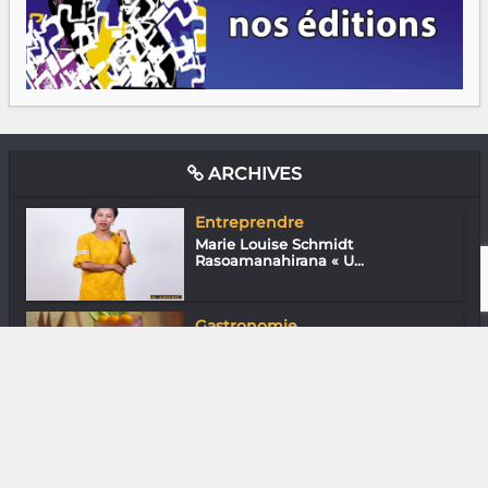
ARCHIVES
Entreprendre
Marie Louise Schmidt
Rasoamanahirana « U...
Gastronomie
Pink Lady du Koko Kafé (Tana)
Assos
Andoninaina Rajaonarivelo «
L’astrotouri...