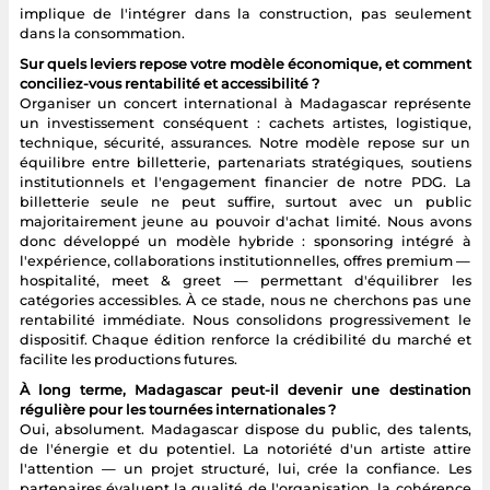
implique de l'intégrer dans la construction, pas seulement
dans la consommation.
Sur quels leviers repose votre modèle économique, et comment
conciliez-vous rentabilité et accessibilité ?
Organiser un concert international à Madagascar représente
un investissement conséquent : cachets artistes, logistique,
technique, sécurité, assurances. Notre modèle repose sur un
équilibre entre billetterie, partenariats stratégiques, soutiens
institutionnels et l'engagement financier de notre PDG. La
billetterie seule ne peut suffire, surtout avec un public
majoritairement jeune au pouvoir d'achat limité. Nous avons
donc développé un modèle hybride : sponsoring intégré à
l'expérience, collaborations institutionnelles, offres premium —
hospitalité, meet & greet — permettant d'équilibrer les
catégories accessibles. À ce stade, nous ne cherchons pas une
rentabilité immédiate. Nous consolidons progressivement le
dispositif. Chaque édition renforce la crédibilité du marché et
facilite les productions futures.
À long terme, Madagascar peut-il devenir une destination
régulière pour les tournées internationales ?
Oui, absolument. Madagascar dispose du public, des talents,
de l'énergie et du potentiel. La notoriété d'un artiste attire
l'attention — un projet structuré, lui, crée la confiance. Les
partenaires évaluent la qualité de l'organisation, la cohérence