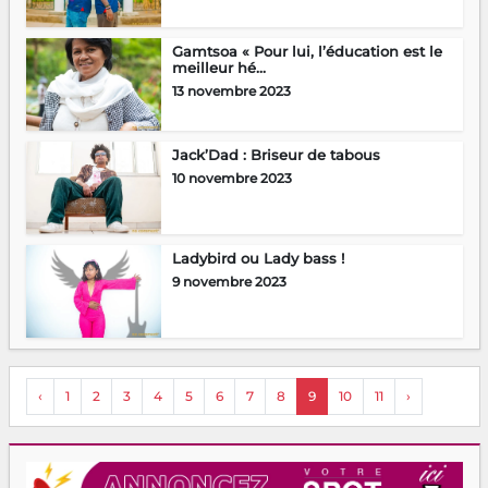
Gamtsoa « Pour lui, l’éducation est le
meilleur hé...
13 novembre 2023
Jack’Dad : Briseur de tabous
10 novembre 2023
Ladybird ou Lady bass !
9 novembre 2023
‹
1
2
3
4
5
6
7
8
9
10
11
›