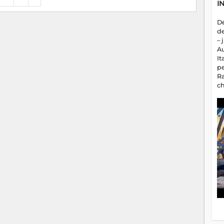
I
D
d
– 
A
It
p
R
c
a
m
fa
es