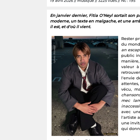
19 avril 2026 // Musique // 3225 vues // Nc : 195
En janvier dernier, Fitia O'Neyl sortait son
moderne, un texte en malgache, et une ambi
il est, et d'où il vient.
Rester pr
du monde
an escap
public i
manière, 
valeur 
retrouve
l'envie 
attentes,
vécu, ma
chansons
mec lam
inaccessi
avec une
l'artiste
une invit
qui donn