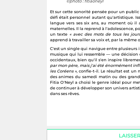
©photo : fitiaoneyl
Et sur cette sonorité pensée pour un public 
défi était personnel autant qu'artistique. I
langue vers ses six ans, au moment où il 
maternelles. Il la reprend à l'adolescence, p
un texte
« avec des mots de tous les jour
apprend à travailler sa voix et, par la même 
C'est un single qui navigue entre plusieurs 
musique qui lui ressemble — une décision os
occidentaux, bien qu'il s'en inspire libreme
par mon père, mais j'ai été énormément infl
les Coréens »
, confie-t-il. Le résultat est 
des animes du samedi matin ou des grand
Fitia O'Neyl a choisi le genre idéal pour me
de continuer à développer son univers artis
dans ses rêves.
LAISSE