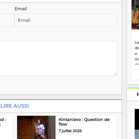
Email
Le
de
a
m
de
ne
dé
l'
no
so
to
f
LIRE AUSSI
vr
s
d :
Kintaniavo : Question de
vi
s
flow
Af
7 juillet 2026
2
ma