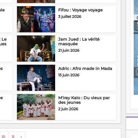
ou
re
ale
Fifou : Voyage voyage
p
3 juillet 2026
fo
v
éc
l
: Le
Jam Jued : La vérité
p
ues
masquée
mo
21 juin 2026
fo
di
—
es
Adric : Afro made in Mada
vo
13 juin 2026
v
m
Ma
s
pe
M'iray Kalo : Du vieux par
m
des jeunes
2 juin 2026
10
11
›