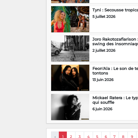
Tyni : Secousse tropic
5 juillet 2026
Joro Rakotozafiarison 
swing des insomniaq
2 juillet 2026
Feon'Ala : Le son de t
tontons
13 juin 2026
Mickael Ratera : Le ty
qui souffle
6 juin 2026
‹
1
2
3
4
5
6
7
8
9