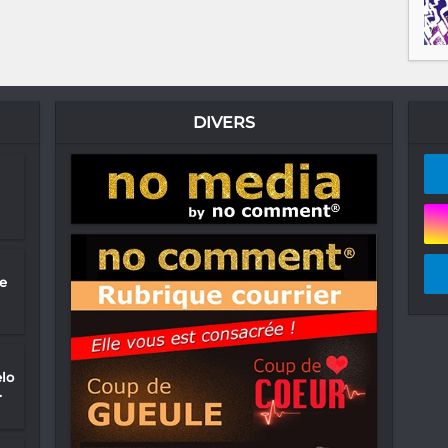
DIVERS
e
elo
.