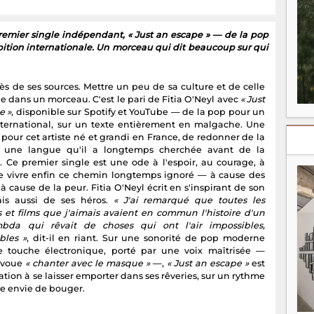
 premier single indépendant, « Just an escape » — de la pop
tion internationale. Un morceau qui dit beaucoup sur qui
ès de ses sources. Mettre un peu de sa culture et de celle
 dans un morceau. C'est le pari de Fitia O'Neyl avec
« Just
e »
, disponible sur Spotify et YouTube — de la pop pour un
nternational, sur un texte entièrement en malgache. Une
pour cet artiste né et grandi en France, de redonner de la
à une langue qu'il a longtemps cherchée avant de la
r. Ce premier single est une ode à l'espoir, au courage, à
de vivre enfin ce chemin longtemps ignoré — à cause des
 à cause de la peur. Fitia O'Neyl écrit en s'inspirant de son
is aussi de ses héros.
« J'ai remarqué que toutes les
 et films que j'aimais avaient en commun l'histoire d'un
bda qui rêvait de choses qui ont l'air impossibles,
bles »
, dit-il en riant. Sur une sonorité de pop moderne
 touche électronique, porté par une voix maîtrisée —
 avoue
« chanter avec le masque »
—,
« Just an escape »
est
ation à se laisser emporter dans ses rêveries, sur un rythme
e envie de bouger.