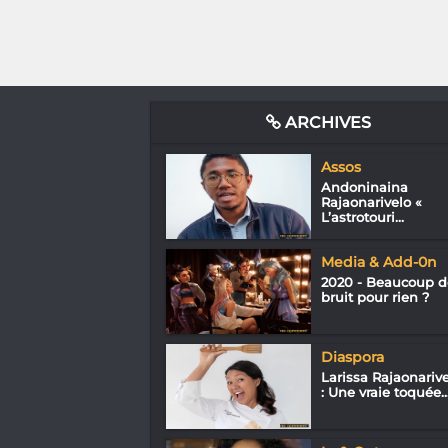
ARCHIVES
Assos
Andoninaina
Rajaonarivelo «
L’astrotouri...
Media & Add-0n
2020 - Beaucoup d
bruit pour rien ?
Diaspora
Larissa Rajaonariv
: Une vraie toquée..