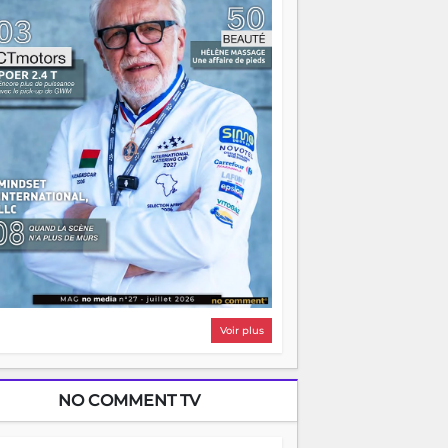
i, on pourrait s'arrêter là, applaudir et
ntrer chez soi satisfait. Mais ce serait
asser à côté d'une chose essentielle. La
ugue, ça brûle fort — et parfois, ça brûle
ite. Une flamme sans direction peut
lairer autant qu'elle peut consumer. C'est
à que les aînés entrent en scène — pas
our reprendre le gouvernail, mais pour
ntrer où sont les récifs. Les jeunes ont la
rce, les vieux ont l'expérience, comme on
t. Ce n'est pas un combat de générations
 c'est une question d'équipage. Partagez
s réussites, mais aussi vos échecs. Surtout
os échecs, d'ailleurs — ils enseignent
ieux que n'importe quel manuel. À
dagascar, la barque avance. Il faut juste
'assurer que tout le monde rame dans le
ême sens.
Voir plus
NO COMMENT TV