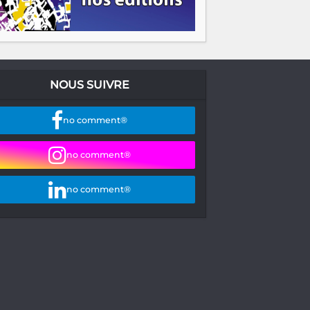
NOUS SUIVRE
no comment®
no comment®
no comment®