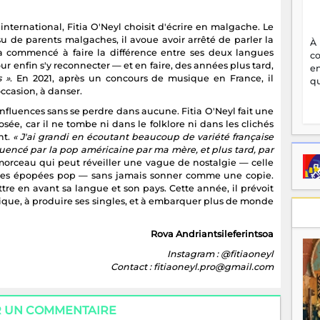
international, Fitia O'Neyl choisit d'écrire en malgache. Le
ssu de parents malgaches, il avoue avoir arrêté de parler la
À
a commencé à faire la différence entre ses deux langues
c
our enfin s'y reconnecter — et en faire, des années plus tard,
en
s »
. En 2021, après un concours de musique en France, il
qu
occasion, à danser.
influences sans se perdre dans aucune. Fitia O'Neyl fait une
ée, car il ne tombe ni dans le folklore ni dans les clichés
nt.
« J'ai grandi en écoutant beaucoup de variété française
uencé par la pop américaine par ma mère, et plus tard, par
un morceau qui peut réveiller une vague de nostalgie — celle
es épopées pop — sans jamais sonner comme une copie.
ttre en avant sa langue et son pays. Cette année, il prévoit
tique, à produire ses singles, et à embarquer plus de monde
Rova Andriantsileferintsoa
Instagram : @fitiaoneyl
Contact : fitiaoneyl.pro@gmail.com
R UN COMMENTAIRE