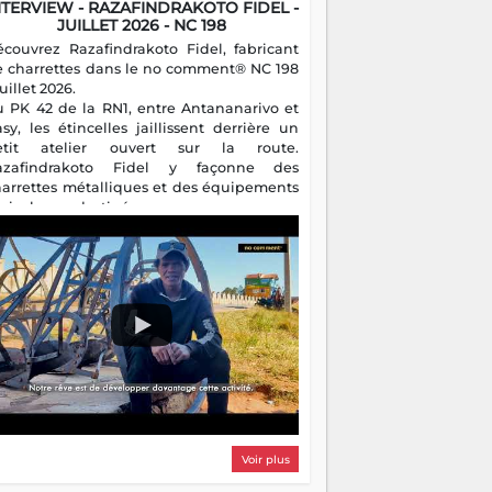
NTERVIEW - RAZAFINDRAKOTO FIDEL -
JUILLET 2026 - NC 198
écouvrez Razafindrakoto Fidel, fabricant
e charrettes dans le no comment® NC 198
juillet 2026.
u PK 42 de la RN1, entre Antananarivo et
asy, les étincelles jaillissent derrière un
etit atelier ouvert sur la route.
azafindrakoto Fidel y façonne des
harrettes métalliques et des équipements
gricoles destinés aux campagnes
algaches. Héritier d'un savoir-faire
milial, il perpétue un métier discret mais
sentiel.
Voir plus