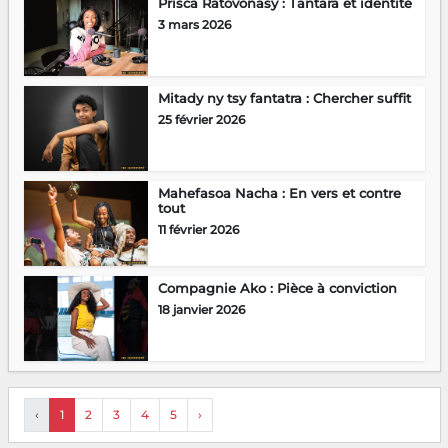
Prisca Ratovonasy : Tantara et identité
3 mars 2026
Mitady ny tsy fantatra : Chercher suffit
25 février 2026
Mahefasoa Nacha : En vers et contre
tout
11 février 2026
Compagnie Ako : Pièce à conviction
18 janvier 2026
‹
1
2
3
4
5
›