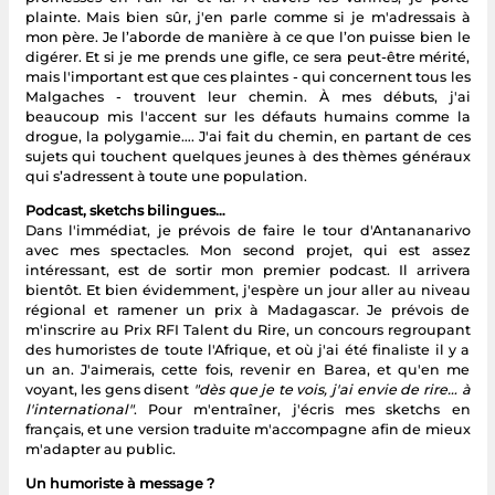
plainte. Mais bien sûr, j'en parle comme si je m'adressais à
mon père. Je l’aborde de manière à ce que l’on puisse bien le
digérer. Et si je me prends une gifle, ce sera peut-être mérité,
mais l'important est que ces plaintes - qui concernent tous les
Malgaches - trouvent leur chemin. À mes débuts, j'ai
beaucoup mis l'accent sur les défauts humains comme la
drogue, la polygamie…. J'ai fait du chemin, en partant de ces
sujets qui touchent quelques jeunes à des thèmes généraux
qui s’adressent à toute une population.
Podcast, sketchs bilingues…
Dans l'immédiat, je prévois de faire le tour d'Antananarivo
avec mes spectacles. Mon second projet, qui est assez
intéressant, est de sortir mon premier podcast. Il arrivera
bientôt. Et bien évidemment, j'espère un jour aller au niveau
régional et ramener un prix à Madagascar. Je prévois de
m'inscrire au Prix RFI Talent du Rire, un concours regroupant
des humoristes de toute l'Afrique, et où j'ai été finaliste il y a
un an. J'aimerais, cette fois, revenir en Barea, et qu'en me
voyant, les gens disent
"dès que je te vois, j'ai envie de rire… à
l'international"
. Pour m'entraîner, j'écris mes sketchs en
français, et une version traduite m'accompagne afin de mieux
m'adapter au public.
Un humoriste à message ?