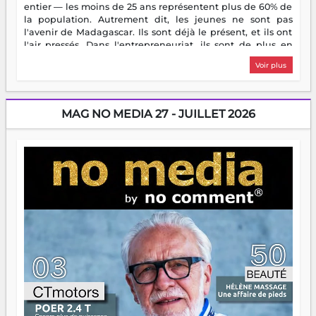
entier — les moins de 25 ans représentent plus de 60% de
la population. Autrement dit, les jeunes ne sont pas
l'avenir de Madagascar. Ils sont déjà le présent, et ils ont
l'air pressés. Dans l'entrepreneuriat, ils sont de plus en
plus nombreux à se lancer, à créer, à risquer — souvent
Voir plus
sans filet, souvent sans aide, mais toujours avec cette
énergie un peu folle qui fait qu'on se demande s'ils
dorment vraiment la nuit. En culture, les nouvelles sont
encore meilleures. Aina Rasamoelina vient de décrocher le
MAG NO MEDIA 27 - JUILLET 2026
Prix RFI Instrumental Afrique. Miangaly Elia rafle le Prix
Paritana 2026. Madagascar rayonne, et ce sont des mains
jeunes qui tiennent la torche. Alors oui, on pourrait
s'arrêter là, applaudir et rentrer chez soi satisfait. Mais ce
serait passer à côté d'une chose essentielle. La fougue, ça
brûle fort — et parfois, ça brûle vite. Une flamme sans
direction peut éclairer autant qu'elle peut consumer. C'est
là que les aînés entrent en scène — pas pour reprendre le
gouvernail, mais pour montrer où sont les récifs. Les jeunes
ont la force, les vieux ont l'expérience, comme on dit. Ce
n'est pas un combat de générations — c'est une question
d'équipage. Partagez vos réussites, mais aussi vos échecs.
Surtout vos échecs, d'ailleurs — ils enseignent mieux que
n'importe quel manuel. À Madagascar, la barque avance.
Il faut juste s'assurer que tout le monde rame dans le
même sens.