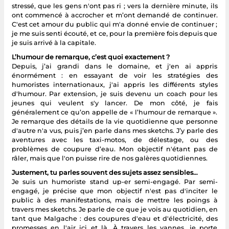
stressé, que les gens n'ont pas ri ; vers la dernière minute, ils
ont commencé à accrocher et m’ont demandé de continuer.
C'est cet amour du public qui m'a donné envie de continuer ;
je me suis senti écouté, et ce, pour la première fois depuis que
je suis arrivé à la capitale.
L’humour de remarque, c’est quoi exactement ?
Depuis, j’ai grandi dans le domaine, et j'en ai appris
énormément : en essayant de voir les stratégies des
humoristes internationaux, j'ai appris les différents styles
d'humour. Par extension, je suis devenu un coach pour les
jeunes qui veulent s'y lancer. De mon côté, je fais
généralement ce qu’on appelle de « l’humour de remarque ».
Je remarque des détails de la vie quotidienne que personne
d'autre n'a vus, puis j’en parle dans mes sketchs. J’y parle des
aventures avec les taxi-motos, de délestage, ou des
problèmes de coupure d’eau. Mon objectif n'étant pas de
râler, mais que l'on puisse rire de nos galères quotidiennes.
Justement, tu parles souvent des sujets assez sensibles…
Je suis un humoriste stand up-er semi-engagé. Par semi-
engagé, je précise que mon objectif n'est pas d'inciter le
public à des manifestations, mais de mettre les poings à
travers mes sketchs. Je parle de ce que je vois au quotidien, en
tant que Malgache : des coupures d'eau et d'électricité, des
promesses en l'air ici et là. À travers les vannes, je porte