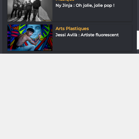
Ny Jinja : Oh jolie, jolie pop !
Arts Plastiques
Jessi Avilà : Artiste fluorescent
Media & Add-0n
Ces jeux qui nous tapent sur le
système...
DIVERS