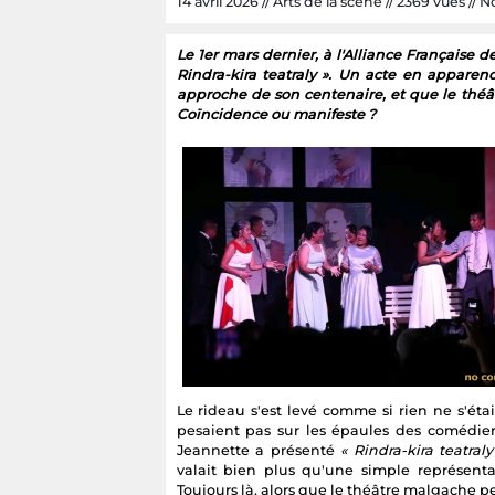
14 avril 2026 // Arts de la scène // 2369 vues // Nc
Le 1er mars dernier, à l'Alliance Française 
Rindra-kira teatraly ». Un acte en appare
approche de son centenaire, et que le théât
Coïncidence ou manifeste ?
Le rideau s'est levé comme si rien ne s'ét
pesaient pas sur les épaules des comédiens
Jeannette a présenté
« Rindra-kira teatraly
valait bien plus qu'une simple représenta
Toujours là, alors que le théâtre malgache pei