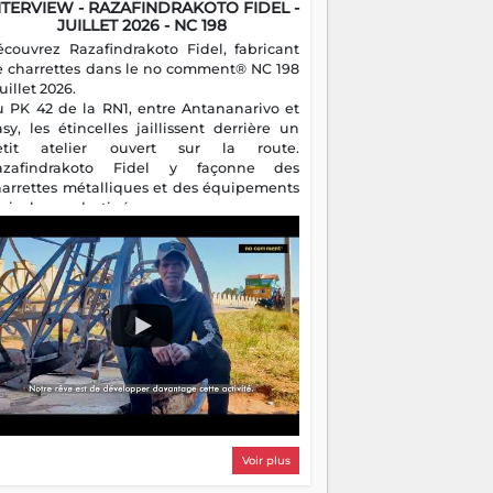
NTERVIEW - RAZAFINDRAKOTO FIDEL -
JUILLET 2026 - NC 198
écouvrez Razafindrakoto Fidel, fabricant
e charrettes dans le no comment® NC 198
juillet 2026.
u PK 42 de la RN1, entre Antananarivo et
asy, les étincelles jaillissent derrière un
etit atelier ouvert sur la route.
azafindrakoto Fidel y façonne des
harrettes métalliques et des équipements
gricoles destinés aux campagnes
algaches. Héritier d'un savoir-faire
milial, il perpétue un métier discret mais
sentiel.
Voir plus