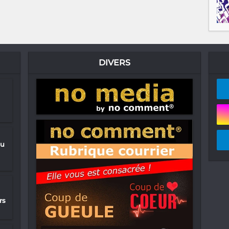
DIVERS
du
rs