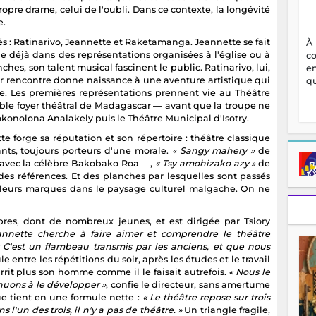
opre drame, celui de l'oubli. Dans ce contexte, la longévité
e.
s : Ratinarivo, Jeannette et Raketamanga. Jeannette se fait
À
ue déjà dans des représentations organisées à l'église ou à
c
anches, son talent musical fascinent le public. Ratinarivo, lui,
en
ur rencontre donne naissance à une aventure artistique qui
qu
. Les premières représentations prennent vie au Théâtre
le foyer théâtral de Madagascar — avant que la troupe ne
okonolona Analakely puis le Théâtre Municipal d'Isotry.
te forge sa réputation et son répertoire : théâtre classique
nts, toujours porteurs d'une morale.
« Sangy mahery »
de
avec la célèbre Bakobako Roa —,
« Tsy amohizako azy »
de
es références. Et des planches par lesquelles sont passés
 leurs marques dans le paysage culturel malgache. On ne
res, dont de nombreux jeunes, et est dirigée par Tsiory
eannette cherche à faire aimer et comprendre le théâtre
 C'est un flambeau transmis par les anciens, et que nous
entre les répétitions du soir, après les études et le travail
rrit plus son homme comme il le faisait autrefois.
« Nous le
nuons à le développer »
, confie le directeur, sans amertume
ue tient en une formule nette :
« Le théâtre repose sur trois
s l'un des trois, il n'y a pas de théâtre. »
Un triangle fragile,