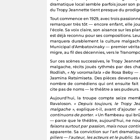
dramatique local semble parfois jouer son pr
du Tropy Jeannette tient presque du prodig
Tout commence en 1929, avec trois passionné
remarquer très tôt — encore enfant, elle jo
l'école. Sa voix claire, son aisance sur les pl
est déjà reconnu pour ses compositions. Le
marquera durablement la culture malgache
Municipal d'Ambatovinaky — premier véritab
migre, au fil des décennies, vers le Tranomp
Sur ces scènes successives, le Tropy Jeannet
malgache, récits joués rythmés par des cha
Rodlish,
« Ny voromailala »
de Rosa Beby — 
Jasmina Ratsimiseta. Des pièces devenues d
nombre de comédiens qui ont ensuite fait
cite pas de noms — le théâtre a ses pudeurs.
Aujourd'hui, la troupe compte seize memb
Ravaloson.
« Depuis toujours, le Tropy J
malgache »
, explique-t-il, avant d’ajouter
«
continuons de porter. »
Un flambeau qui brûle 
— parce que le théâtre, aujourd'hui, ne nou
faisons surtout par passion, mais nous conti
apparente. Sa conviction sur l'art dramatiq
piliers — l'auteur, les acteurs et le public. San