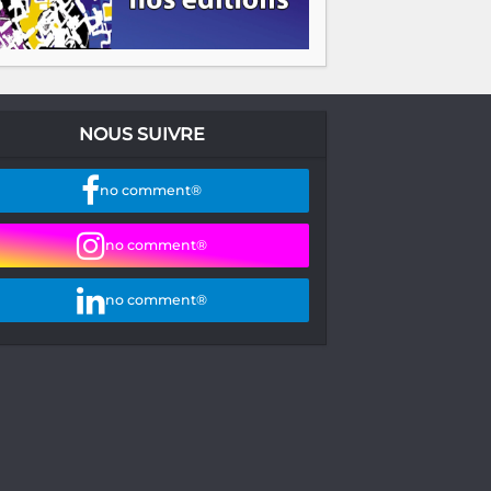
NOUS SUIVRE
no comment®
no comment®
no comment®