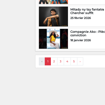
Mitady ny tsy fantatra 
Chercher suffit
25 février 2026
Compagnie Ako : Pièc
conviction
18 janvier 2026
‹
1
2
3
4
5
›