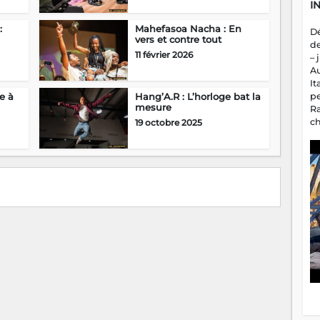
I
:
Mahefasoa Nacha : En
D
vers et contre tout
d
11 février 2026
– 
A
It
p
e à
Hang’A.R : L’horloge bat la
mesure
R
c
19 octobre 2025
a
m
fa
es