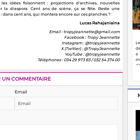
les idées foisonnent : projections d'archives, nouvelles
ur la diaspora. Cent ans de scène, ça se fête. Reste une
: dans cent ans, qui montera encore sur ces planches ?
Lucas Rahajaniaina
Email : tropyjeannette@gmail.com
Facebook : Tropy Jeannette
Le
Instagram : @tropyjeannette
de
X (Twitter) : @TropyJeannette
a
YouTube : @tropyjeannette
m
Téléphones : 034 29 973 83 / 032 54 374 00
de
ne
dé
R UN COMMENTAIRE
l'
no
Email
so
to
f
vr
s
vi
Af
2
ma