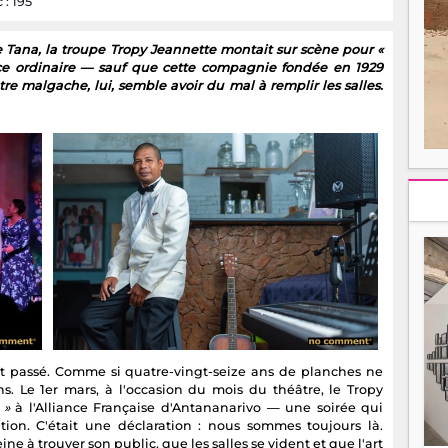
 : 195
de Tana, la troupe Tropy Jeannette montait sur scène pour «
nce ordinaire — sauf que cette compagnie fondée en 1929
re malgache, lui, semble avoir du mal à remplir les salles.
ait passé. Comme si quatre-vingt-seize ans de planches ne
. Le 1er mars, à l'occasion du mois du théâtre, le Tropy
 »
à l'Alliance Française d'Antananarivo — une soirée qui
tion. C'était une déclaration : nous sommes toujours là.
ne à trouver son public, que les salles se vident et que l'art