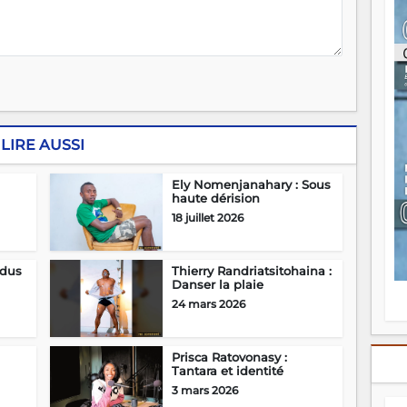
ou
re
p
fo
v
éc
l
p
mo
LIRE AUSSI
fo
di
Ely Nomenjanahary : Sous
—
haute dérision
vo
18 juillet 2026
v
m
Ma
rdus
Thierry Randriatsitohaina :
s
Danser la plaie
m
24 mars 2026
Prisca Ratovonasy :
Tantara et identité
3 mars 2026