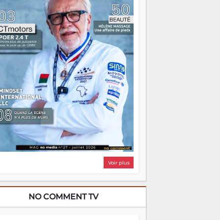
i, on pourrait s'arrêter là, applaudir et
ntrer chez soi satisfait. Mais ce serait
asser à côté d'une chose essentielle. La
ugue, ça brûle fort — et parfois, ça brûle
ite. Une flamme sans direction peut
lairer autant qu'elle peut consumer. C'est
à que les aînés entrent en scène — pas
our reprendre le gouvernail, mais pour
ntrer où sont les récifs. Les jeunes ont la
rce, les vieux ont l'expérience, comme on
t. Ce n'est pas un combat de générations
 c'est une question d'équipage. Partagez
s réussites, mais aussi vos échecs. Surtout
os échecs, d'ailleurs — ils enseignent
ieux que n'importe quel manuel. À
dagascar, la barque avance. Il faut juste
'assurer que tout le monde rame dans le
ême sens.
Voir plus
NO COMMENT TV