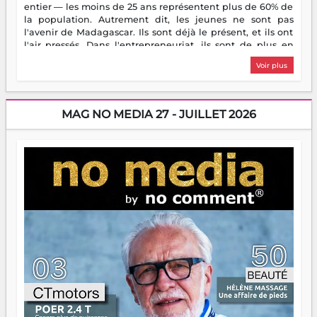
entier — les moins de 25 ans représentent plus de 60% de
la population. Autrement dit, les jeunes ne sont pas
l'avenir de Madagascar. Ils sont déjà le présent, et ils ont
l'air pressés. Dans l'entrepreneuriat, ils sont de plus en
plus nombreux à se lancer, à créer, à risquer — souvent
Voir plus
sans filet, souvent sans aide, mais toujours avec cette
énergie un peu folle qui fait qu'on se demande s'ils
dorment vraiment la nuit. En culture, les nouvelles sont
encore meilleures. Aina Rasamoelina vient de décrocher le
MAG NO MEDIA 27 - JUILLET 2026
Prix RFI Instrumental Afrique. Miangaly Elia rafle le Prix
Paritana 2026. Madagascar rayonne, et ce sont des mains
jeunes qui tiennent la torche. Alors oui, on pourrait
s'arrêter là, applaudir et rentrer chez soi satisfait. Mais ce
serait passer à côté d'une chose essentielle. La fougue, ça
brûle fort — et parfois, ça brûle vite. Une flamme sans
direction peut éclairer autant qu'elle peut consumer. C'est
là que les aînés entrent en scène — pas pour reprendre le
gouvernail, mais pour montrer où sont les récifs. Les jeunes
ont la force, les vieux ont l'expérience, comme on dit. Ce
n'est pas un combat de générations — c'est une question
d'équipage. Partagez vos réussites, mais aussi vos échecs.
Surtout vos échecs, d'ailleurs — ils enseignent mieux que
n'importe quel manuel. À Madagascar, la barque avance.
Il faut juste s'assurer que tout le monde rame dans le
même sens.