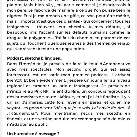
plainte. Mais bien sûr, j'en parle comme si je m'adressais à
mon père. Je l’aborde de manière à ce que l’on puisse bien le
digérer. Et si je me prends une gifle, ce sera peut-être mérité,
mais l'important est que ces plaintes - qui concernent tous les
Malgaches - trouvent leur chemin. À mes débuts, j'ai
beaucoup mis l'accent sur les défauts humains comme la
drogue, la polygamie…. J'ai fait du chemin, en partant de ces
sujets qui touchent quelques jeunes à des thèmes généraux
qui s’adressent à toute une population.
Podcast, sketchs bilingues…
Dans l'immédiat, je prévois de faire le tour d'Antananarivo
avec mes spectacles. Mon second projet, qui est assez
intéressant, est de sortir mon premier podcast. Il arrivera
bientôt. Et bien évidemment, j'espère un jour aller au niveau
régional et ramener un prix à Madagascar. Je prévois de
m'inscrire au Prix RFI Talent du Rire, un concours regroupant
des humoristes de toute l'Afrique, et où j'ai été finaliste il y a
un an. J'aimerais, cette fois, revenir en Barea, et qu'en me
voyant, les gens disent
"dès que je te vois, j'ai envie de rire… à
l'international"
. Pour m'entraîner, j'écris mes sketchs en
français, et une version traduite m'accompagne afin de mieux
m'adapter au public.
Un humoriste à message ?