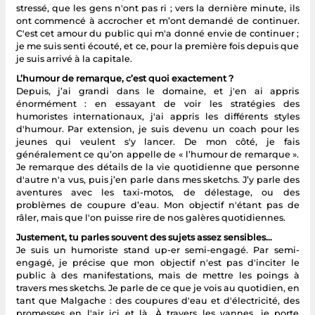
stressé, que les gens n'ont pas ri ; vers la dernière minute, ils
ont commencé à accrocher et m’ont demandé de continuer.
C'est cet amour du public qui m'a donné envie de continuer ;
je me suis senti écouté, et ce, pour la première fois depuis que
je suis arrivé à la capitale.
L’humour de remarque, c’est quoi exactement ?
Depuis, j’ai grandi dans le domaine, et j'en ai appris
énormément : en essayant de voir les stratégies des
humoristes internationaux, j'ai appris les différents styles
d'humour. Par extension, je suis devenu un coach pour les
jeunes qui veulent s'y lancer. De mon côté, je fais
généralement ce qu’on appelle de « l’humour de remarque ».
Je remarque des détails de la vie quotidienne que personne
d'autre n'a vus, puis j’en parle dans mes sketchs. J’y parle des
aventures avec les taxi-motos, de délestage, ou des
problèmes de coupure d’eau. Mon objectif n'étant pas de
râler, mais que l'on puisse rire de nos galères quotidiennes.
Justement, tu parles souvent des sujets assez sensibles…
Je suis un humoriste stand up-er semi-engagé. Par semi-
engagé, je précise que mon objectif n'est pas d'inciter le
public à des manifestations, mais de mettre les poings à
travers mes sketchs. Je parle de ce que je vois au quotidien, en
tant que Malgache : des coupures d'eau et d'électricité, des
promesses en l'air ici et là. À travers les vannes, je porte