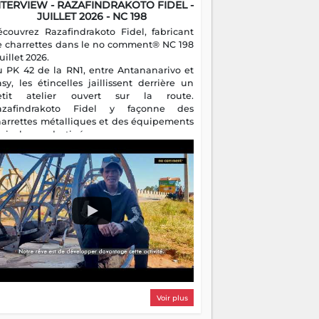
NTERVIEW - RAZAFINDRAKOTO FIDEL -
JUILLET 2026 - NC 198
écouvrez Razafindrakoto Fidel, fabricant
e charrettes dans le no comment® NC 198
juillet 2026.
u PK 42 de la RN1, entre Antananarivo et
asy, les étincelles jaillissent derrière un
etit atelier ouvert sur la route.
azafindrakoto Fidel y façonne des
harrettes métalliques et des équipements
gricoles destinés aux campagnes
algaches. Héritier d'un savoir-faire
milial, il perpétue un métier discret mais
sentiel.
Voir plus