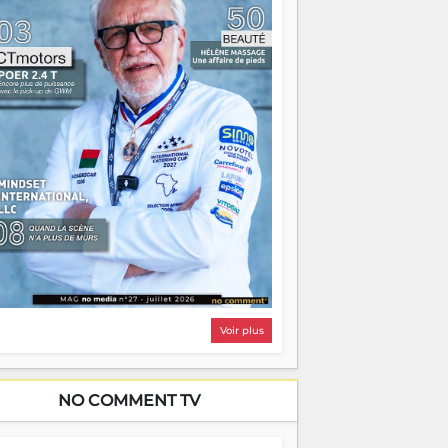
i, on pourrait s'arrêter là, applaudir et
ntrer chez soi satisfait. Mais ce serait
asser à côté d'une chose essentielle. La
ugue, ça brûle fort — et parfois, ça brûle
ite. Une flamme sans direction peut
lairer autant qu'elle peut consumer. C'est
à que les aînés entrent en scène — pas
our reprendre le gouvernail, mais pour
ntrer où sont les récifs. Les jeunes ont la
rce, les vieux ont l'expérience, comme on
t. Ce n'est pas un combat de générations
 c'est une question d'équipage. Partagez
s réussites, mais aussi vos échecs. Surtout
os échecs, d'ailleurs — ils enseignent
ieux que n'importe quel manuel. À
dagascar, la barque avance. Il faut juste
'assurer que tout le monde rame dans le
ême sens.
Voir plus
NO COMMENT TV