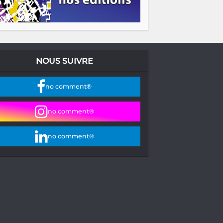
NOUS SUIVRE
no comment®
no comment®
no comment®