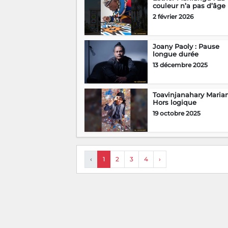
couleur n’a pas d’âge
2 février 2026
Joany Paoly : Pause
longue durée
13 décembre 2025
Toavinjanahary Marian
Hors logique
19 octobre 2025
‹
1
2
3
4
›