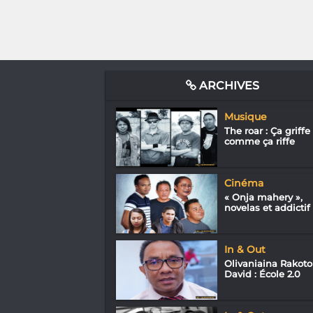
ARCHIVES
Musique
The roar : Ça griffe
comme ça riffe
Cinéma
« Onja mahery »,
novelas et addictif
In & Out
Olivaniaina Rakoto
David : École 2.0