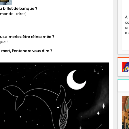
 billet de banque ?
monde ! (rires)
À
c
en
.
qu
ous aimeriez être réincarnée ?
ue !
 mort, l'entendre vous dire ?