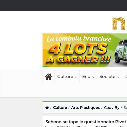
Culture
Eco
Societe
D
Culture
Arts Plastiques
Couv By
S
Seheno se tape le questionnaire Pivot