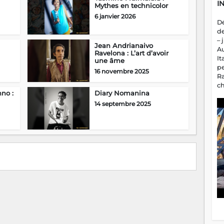
I
Mythes en technicolor
6 janvier 2026
D
d
– 
Jean Andrianaivo
A
Ravelona : L’art d’avoir
It
une âme
p
16 novembre 2025
R
c
no :
Diary Nomanina
a
m
14 septembre 2025
fa
es