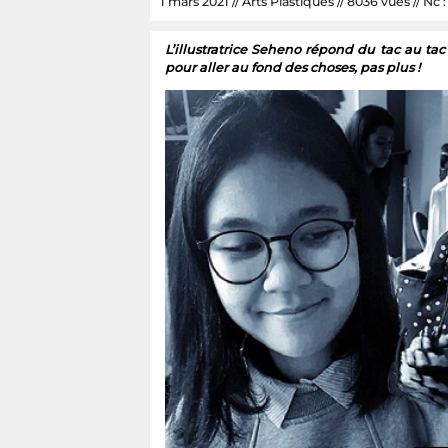
1 mars 2021 // Arts Plastiques // 8036 vues // Nc :
L’illustratrice Seheno répond du tac au t
pour aller au fond des choses, pas plus !