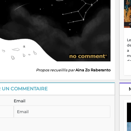
Le
de
a
m
de
ne
Propos recueillis par
Aina Zo Raberanto
dé
l'
no
so
R UN COMMENTAIRE
to
f
Email
vr
s
vi
Af
2
ma