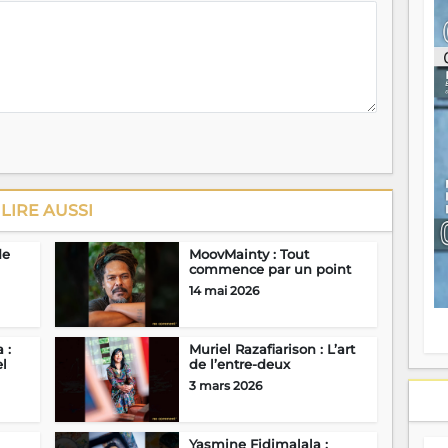
ou
re
p
fo
v
éc
l
p
mo
fo
di
LIRE AUSSI
—
vo
v
de
MoovMainty : Tout
m
commence par un point
Ma
14 mai 2026
s
m
 :
Muriel Razafiarison : L’art
el
de l’entre-deux
3 mars 2026
Yasmine Fidimalala :