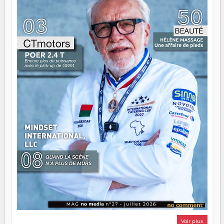
ont la force, les vieux ont l'expérience, comme on dit. Ce
n'est pas un combat de générations — c'est une question
d'équipage. Partagez vos réussites, mais aussi vos échecs.
Surtout vos échecs, d'ailleurs — ils enseignent mieux que
n'importe quel manuel. À Madagascar, la barque avance.
Il faut juste s'assurer que tout le monde rame dans le
même sens.
Voir plus