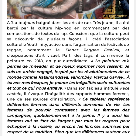
A.J. a toujours baigné dans les arts de rue. Très jeune, il a été
bercé par la culture hip-hop en commençant par des
compositions de textes de rap. Conscient que la culture peut
se découvrir de plusieurs façons, il créé l’association
culturelle Youth’nity, active dans l’organisation de festivals de
reggae, notamment le
Fianar Reggae Festival,
et
d’expositions d’art visuel. Parti des tags, il commence la
peinture en 2018, en pur autodidacte.
« La peinture m’a
permis de m’évader et de mieux exprimer mon ressenti. Je
suis un artiste engagé, inspiré par les révolutionnaires de ce
monde comme Ratsimandrava, Vahombëy, Marcus Garvey… À
travers mes fresques, je pointe les inégalités socio-culturelles
et tout ce qui nous entrave. »
Dans son tableau intitulé
Face
cachée,
il évoque l’inégalité des rapports hommes-femmes,
une de ses sources d’inspiration.
« Ce tableau représente
différentes femmes dans différents domaines de vie. Les
femmes de pouvoir contrastent avec les femmes des
campagnes, quotidiennement à la peine. Il y a aussi les
femmes qui se font de l'argent par tous les moyens pour
échapper à la misère, ou encore les femmes soumises par
respect de la tradition. Bien que les différences sautent aux