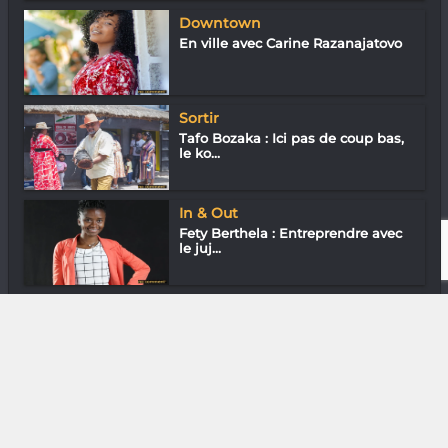
Downtown
En ville avec Carine Razanajatovo
Sortir
Tafo Bozaka : Ici pas de coup bas,
le ko...
In & Out
Fety Berthela : Entreprendre avec
le juj...
Gastronomie
Louis Fabrice Razafindravelo de
l’Irish...
DIVERS