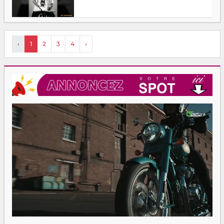
‹
1
2
3
4
›