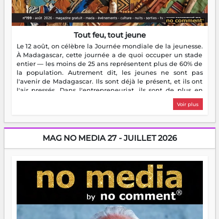
Tout feu, tout jeune
Le 12 août, on célèbre la Journée mondiale de la jeunesse.
À Madagascar, cette journée a de quoi occuper un stade
entier — les moins de 25 ans représentent plus de 60% de
la population. Autrement dit, les jeunes ne sont pas
l'avenir de Madagascar. Ils sont déjà le présent, et ils ont
l'air pressés. Dans l'entrepreneuriat, ils sont de plus en
plus nombreux à se lancer, à créer, à risquer — souvent
Voir plus
sans filet, souvent sans aide, mais toujours avec cette
énergie un peu folle qui fait qu'on se demande s'ils
dorment vraiment la nuit. En culture, les nouvelles sont
encore meilleures. Aina Rasamoelina vient de décrocher le
MAG NO MEDIA 27 - JUILLET 2026
Prix RFI Instrumental Afrique. Miangaly Elia rafle le Prix
Paritana 2026. Madagascar rayonne, et ce sont des mains
jeunes qui tiennent la torche. Alors oui, on pourrait
s'arrêter là, applaudir et rentrer chez soi satisfait. Mais ce
serait passer à côté d'une chose essentielle. La fougue, ça
brûle fort — et parfois, ça brûle vite. Une flamme sans
direction peut éclairer autant qu'elle peut consumer. C'est
là que les aînés entrent en scène — pas pour reprendre le
gouvernail, mais pour montrer où sont les récifs. Les jeunes