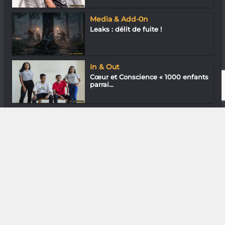
Media & Add-0n
Leaks : délit de fuite !
In & Out
Cœur et Conscience « 1000 enfants
parrai...
Gastronomie
Kessià Razafindramanana du Vatel
Restaur...
DIVERS