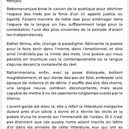
français.
Rabemananjara brise le carcan de la poétique pour déchirer
l'espace des mots par la force d'un cri appelé justice ou
égalité. Faisant manière de table rase pour aménager dans
l'espace de la langue un lieu suffisamment large pour la
contestation l'une des plus virulentes de la période d'avant
les indépendances.
Esther Nirina, elle, change le paradigme. Réinvente la poésie
pour la faire tenir dans l'intime, dans l'émotionnel, et dire
ainsi l'indicible par la limite des mots. Une poésie qui nous
pénètre en murmure vers la contemporanéité où la langue
s'épuise devant la complexité du réel.
Raharimanana, enfin, avec sa prose disloquée, boitant
magistralement, et qui danse des pas de folie, embrasse une
époque de violence et de délire. Il souffle des airs, des chants,
une langue neuve, combien déconcertante, mais seule
capable de mettre à nu les ossements longtemps avalés par le
silence.
L'avant-garde est donc là, elle a refait la littérature malgache
durant près d'un siècle à écrire et à récrire les récits et la
poésie d'une île errante sur l’immensité de l'océan. Et il n'est
pas étonnant que ces quatre noms soient inscrits en lettre
d'or dans les annales de cette littérature, eux qui ont su