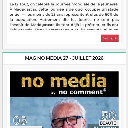
Le 12 août, on célèbre la Journée mondiale de la jeunesse.
À Madagascar, cette journée a de quoi occuper un stade
entier — les moins de 25 ans représentent plus de 60% de
la population. Autrement dit, les jeunes ne sont pas
l'avenir de Madagascar. Ils sont déjà le présent, et ils ont
l'air pressés. Dans l'entrepreneuriat, ils sont de plus en
plus nombreux à se lancer, à créer, à risquer — souvent
Voir plus
sans filet, souvent sans aide, mais toujours avec cette
énergie un peu folle qui fait qu'on se demande s'ils
dorment vraiment la nuit. En culture, les nouvelles sont
encore meilleures. Aina Rasamoelina vient de décrocher le
MAG NO MEDIA 27 - JUILLET 2026
Prix RFI Instrumental Afrique. Miangaly Elia rafle le Prix
Paritana 2026. Madagascar rayonne, et ce sont des mains
jeunes qui tiennent la torche. Alors oui, on pourrait
s'arrêter là, applaudir et rentrer chez soi satisfait. Mais ce
serait passer à côté d'une chose essentielle. La fougue, ça
brûle fort — et parfois, ça brûle vite. Une flamme sans
direction peut éclairer autant qu'elle peut consumer. C'est
là que les aînés entrent en scène — pas pour reprendre le
gouvernail, mais pour montrer où sont les récifs. Les jeunes
ont la force, les vieux ont l'expérience, comme on dit. Ce
n'est pas un combat de générations — c'est une question
d'équipage. Partagez vos réussites, mais aussi vos échecs.
Surtout vos échecs, d'ailleurs — ils enseignent mieux que
n'importe quel manuel. À Madagascar, la barque avance.