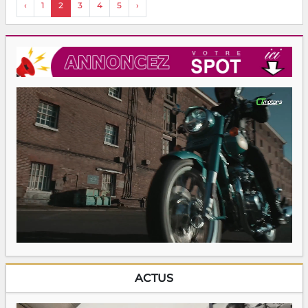
‹
1
2
3
4
5
›
ACTUS