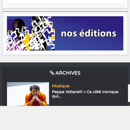
ARCHIVES
Musique
Peppe Voltarelli « Ce côté ironique
qui...
Diaspora
Anjaratiana Rajaona
Randresiarivony « J...