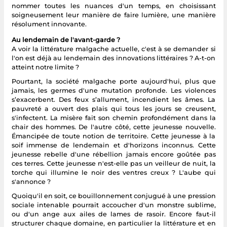
nommer toutes les nuances d'un temps, en choisissant
soigneusement leur manière de faire lumière, une manière
résolument innovante.
Au lendemain de l'avant-garde ?
A voir la littérature malgache actuelle, c'est à se demander si
l'on est déjà au lendemain des innovations littéraires ? A-t-on
atteint notre limite ?
Pourtant, la société malgache porte aujourd'hui, plus que
jamais, les germes d'une mutation profonde. Les violences
s’exacerbent. Des feux s’allument, incendient les âmes. La
pauvreté a ouvert des plais qui tous les jours se creusent,
s'infectent. La misère fait son chemin profondément dans la
chair des hommes. De l'autre côté, cette jeunesse nouvelle.
Émancipée de toute notion de territoire. Cette jeunesse à la
soif immense de lendemain et d'horizons inconnus. Cette
jeunesse rebelle d'une rébellion jamais encore goûtée pas
ces terres. Cette jeunesse n'est-elle pas un veilleur de nuit, la
torche qui illumine le noir des ventres creux ? L'aube qui
s'annonce ?
Quoiqu'il en soit, ce bouillonnement conjugué à une pression
sociale intenable pourrait accoucher d'un monstre sublime,
ou d'un ange aux ailes de lames de rasoir. Encore faut-il
structurer chaque domaine, en particulier la littérature et en