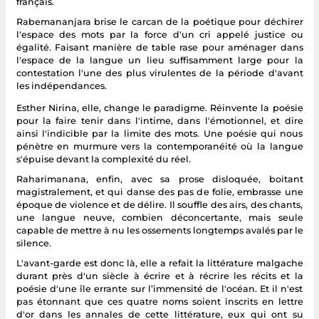
français.
Rabemananjara brise le carcan de la poétique pour déchirer
l'espace des mots par la force d'un cri appelé justice ou
égalité. Faisant manière de table rase pour aménager dans
l'espace de la langue un lieu suffisamment large pour la
contestation l'une des plus virulentes de la période d'avant
les indépendances.
Esther Nirina, elle, change le paradigme. Réinvente la poésie
pour la faire tenir dans l'intime, dans l'émotionnel, et dire
ainsi l'indicible par la limite des mots. Une poésie qui nous
pénètre en murmure vers la contemporanéité où la langue
s'épuise devant la complexité du réel.
Raharimanana, enfin, avec sa prose disloquée, boitant
magistralement, et qui danse des pas de folie, embrasse une
époque de violence et de délire. Il souffle des airs, des chants,
une langue neuve, combien déconcertante, mais seule
capable de mettre à nu les ossements longtemps avalés par le
silence.
L'avant-garde est donc là, elle a refait la littérature malgache
durant près d'un siècle à écrire et à récrire les récits et la
poésie d'une île errante sur l’immensité de l'océan. Et il n'est
pas étonnant que ces quatre noms soient inscrits en lettre
d'or dans les annales de cette littérature, eux qui ont su