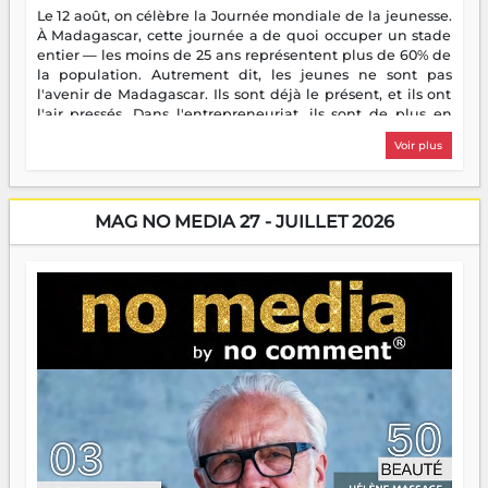
Le 12 août, on célèbre la Journée mondiale de la jeunesse.
À Madagascar, cette journée a de quoi occuper un stade
entier — les moins de 25 ans représentent plus de 60% de
la population. Autrement dit, les jeunes ne sont pas
l'avenir de Madagascar. Ils sont déjà le présent, et ils ont
l'air pressés. Dans l'entrepreneuriat, ils sont de plus en
plus nombreux à se lancer, à créer, à risquer — souvent
Voir plus
sans filet, souvent sans aide, mais toujours avec cette
énergie un peu folle qui fait qu'on se demande s'ils
dorment vraiment la nuit. En culture, les nouvelles sont
encore meilleures. Aina Rasamoelina vient de décrocher le
MAG NO MEDIA 27 - JUILLET 2026
Prix RFI Instrumental Afrique. Miangaly Elia rafle le Prix
Paritana 2026. Madagascar rayonne, et ce sont des mains
jeunes qui tiennent la torche. Alors oui, on pourrait
s'arrêter là, applaudir et rentrer chez soi satisfait. Mais ce
serait passer à côté d'une chose essentielle. La fougue, ça
brûle fort — et parfois, ça brûle vite. Une flamme sans
direction peut éclairer autant qu'elle peut consumer. C'est
là que les aînés entrent en scène — pas pour reprendre le
gouvernail, mais pour montrer où sont les récifs. Les jeunes
ont la force, les vieux ont l'expérience, comme on dit. Ce
n'est pas un combat de générations — c'est une question
d'équipage. Partagez vos réussites, mais aussi vos échecs.
Surtout vos échecs, d'ailleurs — ils enseignent mieux que
n'importe quel manuel. À Madagascar, la barque avance.