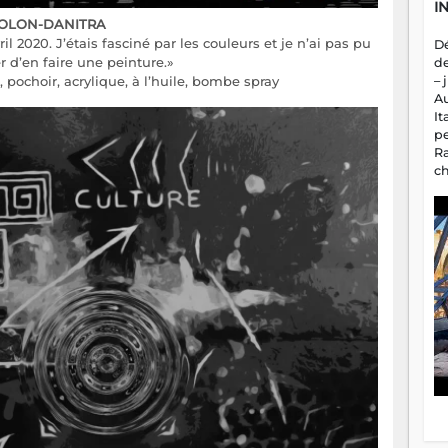
I
OLON-DANITRA
ril 2020. J’étais fasciné par les couleurs et je n’ai pas pu
D
d’en faire une peinture.»
d
 pochoir, acrylique, à l’huile, bombe spray
– 
A
It
p
R
c
a
m
fa
es