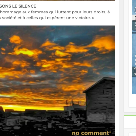
ou
SONS LE SILENCE
re
n hommage aux femmes qui luttent pour leurs droits, à
p
 société et à celles qui espèrent une victoire. »
fo
v
éc
l
p
mo
fo
di
—
vo
v
m
Ma
s
m