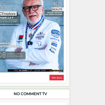
i, on pourrait s'arrêter là, applaudir et
ntrer chez soi satisfait. Mais ce serait
asser à côté d'une chose essentielle. La
ugue, ça brûle fort — et parfois, ça brûle
ite. Une flamme sans direction peut
lairer autant qu'elle peut consumer. C'est
à que les aînés entrent en scène — pas
our reprendre le gouvernail, mais pour
ntrer où sont les récifs. Les jeunes ont la
rce, les vieux ont l'expérience, comme on
t. Ce n'est pas un combat de générations
 c'est une question d'équipage. Partagez
s réussites, mais aussi vos échecs. Surtout
os échecs, d'ailleurs — ils enseignent
ieux que n'importe quel manuel. À
dagascar, la barque avance. Il faut juste
'assurer que tout le monde rame dans le
ême sens.
Voir plus
NO COMMENT TV