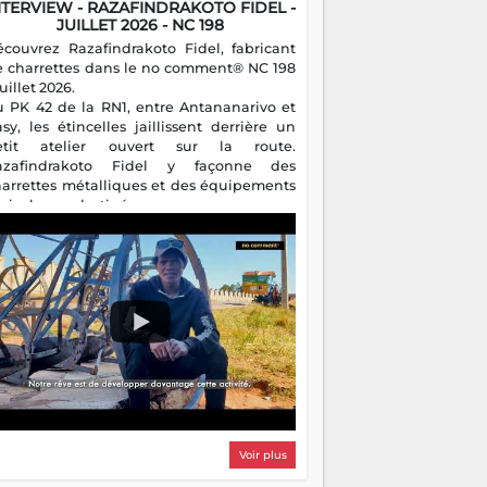
NTERVIEW - RAZAFINDRAKOTO FIDEL -
JUILLET 2026 - NC 198
écouvrez Razafindrakoto Fidel, fabricant
e charrettes dans le no comment® NC 198
juillet 2026.
u PK 42 de la RN1, entre Antananarivo et
asy, les étincelles jaillissent derrière un
etit atelier ouvert sur la route.
azafindrakoto Fidel y façonne des
harrettes métalliques et des équipements
gricoles destinés aux campagnes
algaches. Héritier d'un savoir-faire
milial, il perpétue un métier discret mais
sentiel.
Voir plus