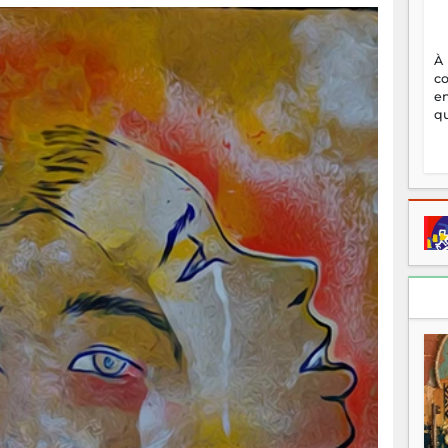
À
c
en
qu