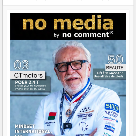
Prix RFI Instrumental Afrique. Miangaly Elia rafle le Prix
Paritana 2026. Madagascar rayonne, et ce sont des mains
jeunes qui tiennent la torche. Alors oui, on pourrait
s'arrêter là, applaudir et rentrer chez soi satisfait. Mais ce
serait passer à côté d'une chose essentielle. La fougue, ça
brûle fort — et parfois, ça brûle vite. Une flamme sans
direction peut éclairer autant qu'elle peut consumer. C'est
là que les aînés entrent en scène — pas pour reprendre le
gouvernail, mais pour montrer où sont les récifs. Les jeunes
ont la force, les vieux ont l'expérience, comme on dit. Ce
n'est pas un combat de générations — c'est une question
d'équipage. Partagez vos réussites, mais aussi vos échecs.
Surtout vos échecs, d'ailleurs — ils enseignent mieux que
n'importe quel manuel. À Madagascar, la barque avance.
Il faut juste s'assurer que tout le monde rame dans le
même sens.