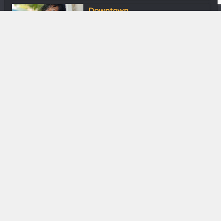
Downtown
En ville avec Carine Razanajatovo
DIVERS