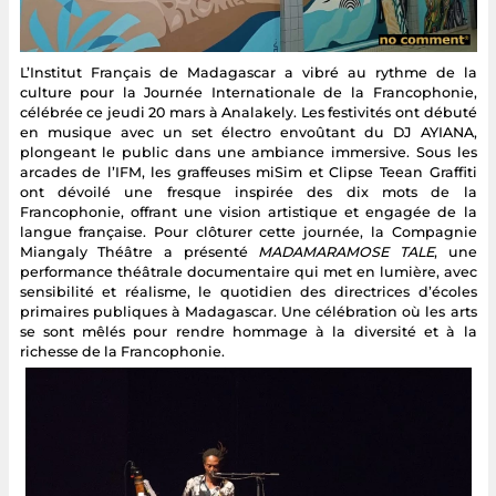
L’Institut Français de Madagascar a vibré au rythme de la
culture pour la Journée Internationale de la Francophonie,
célébrée ce jeudi 20 mars à Analakely. Les festivités ont débuté
en musique avec un set électro envoûtant du DJ AYIANA,
plongeant le public dans une ambiance immersive. Sous les
arcades de l’IFM, les graffeuses miSim et Clipse Teean Graffiti
ont dévoilé une fresque inspirée des dix mots de la
Francophonie, offrant une vision artistique et engagée de la
langue française. Pour clôturer cette journée, la Compagnie
Miangaly Théâtre a présenté
MADAMARAMOSE TALE
, une
performance théâtrale documentaire qui met en lumière, avec
sensibilité et réalisme, le quotidien des directrices d’écoles
primaires publiques à Madagascar. Une célébration où les arts
se sont mêlés pour rendre hommage à la diversité et à la
richesse de la Francophonie.