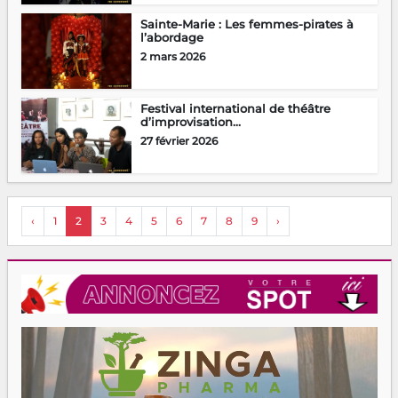
Sainte-Marie : Les femmes-pirates à
l’abordage
2 mars 2026
Festival international de théâtre
d’improvisation...
27 février 2026
‹
1
2
3
4
5
6
7
8
9
›