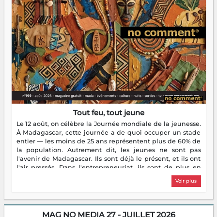
Tout feu, tout jeune
Le 12 août, on célèbre la Journée mondiale de la jeunesse.
À Madagascar, cette journée a de quoi occuper un stade
entier — les moins de 25 ans représentent plus de 60% de
la population. Autrement dit, les jeunes ne sont pas
l'avenir de Madagascar. Ils sont déjà le présent, et ils ont
l'air pressés. Dans l'entrepreneuriat, ils sont de plus en
plus nombreux à se lancer, à créer, à risquer — souvent
Voir plus
sans filet, souvent sans aide, mais toujours avec cette
énergie un peu folle qui fait qu'on se demande s'ils
dorment vraiment la nuit. En culture, les nouvelles sont
encore meilleures. Aina Rasamoelina vient de décrocher le
MAG NO MEDIA 27 - JUILLET 2026