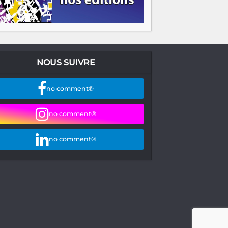
NOUS SUIVRE
no comment®
no comment®
no comment®