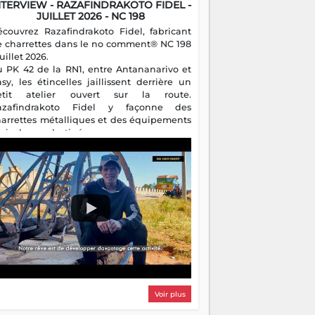
NTERVIEW - RAZAFINDRAKOTO FIDEL -
JUILLET 2026 - NC 198
écouvrez Razafindrakoto Fidel, fabricant
e charrettes dans le no comment® NC 198
juillet 2026.
u PK 42 de la RN1, entre Antananarivo et
asy, les étincelles jaillissent derrière un
etit atelier ouvert sur la route.
azafindrakoto Fidel y façonne des
harrettes métalliques et des équipements
gricoles destinés aux campagnes
algaches. Héritier d'un savoir-faire
milial, il perpétue un métier discret mais
sentiel.
Voir plus