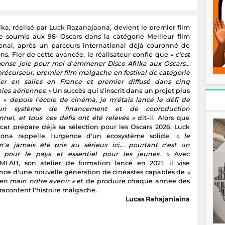
ika, réalisé par Luck Razanajaona, devient le premier film
 soumis aux 98ᵉ Oscars dans la catégorie Meilleur film
ional, après un parcours international déjà couronné de
ons. Fier de cette avancée, le réalisateur confie que
« c'est
nse joie pour moi d'emmener Disco Afrika aux Oscars…
précurseur, premier film malgache en festival de catégorie
er en salles en France et premier diffusé dans cinq
es aériennes. »
Un succès qui s'inscrit dans un projet plus
r
« depuis l'école de cinéma, je m'étais lancé le défi de
 un système de financement et de coproduction
nnel, et tous ces défis ont été relevés »
dit-il. Alors que
ar prépare déjà sa sélection pour les Oscars 2026, Luck
aona rappelle l'urgence d'un écosystème solide,
« le
'a jamais été pris au sérieux ici… pourtant c'est un
 pour le pays et essentiel pour les jeunes. »
Avec
LAB, son atelier de formation lancé en 2021, il vise
nce d'une nouvelle génération de cinéastes capables de
«
en main notre avenir »
et de produire chaque année des
 racontent l'histoire malgache.
Lucas Rahajaniaina