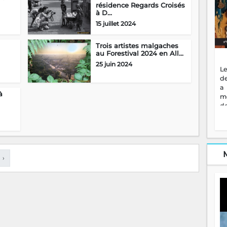
résidence Regards Croisés
à D...
15 juillet 2024
Trois artistes malgaches
au Forestival 2024 en All...
25 juin 2024
Le
de
a
à
m
de
ne
dé
l'
no
so
›
to
f
vr
s
vi
Af
2
ma