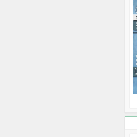
ou
re
p
fo
v
éc
l
p
mo
fo
di
—
vo
v
m
Ma
s
m