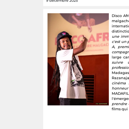
9 décembre 2025
Disco Afr
malgache
internat
distincti
une imme
c'est un 
A, premi
compagni
large ca
suivre
professio
Madagasc
Razanaj
cinéma n
honneur
MADAFILM
l'émerge
prendre 
films qui