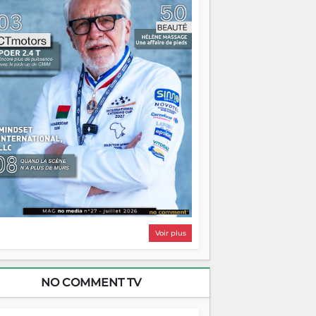
i, on pourrait s'arrêter là, applaudir et
ntrer chez soi satisfait. Mais ce serait
asser à côté d'une chose essentielle. La
ugue, ça brûle fort — et parfois, ça brûle
ite. Une flamme sans direction peut
lairer autant qu'elle peut consumer. C'est
à que les aînés entrent en scène — pas
our reprendre le gouvernail, mais pour
ntrer où sont les récifs. Les jeunes ont la
rce, les vieux ont l'expérience, comme on
t. Ce n'est pas un combat de générations
 c'est une question d'équipage. Partagez
s réussites, mais aussi vos échecs. Surtout
os échecs, d'ailleurs — ils enseignent
ieux que n'importe quel manuel. À
dagascar, la barque avance. Il faut juste
'assurer que tout le monde rame dans le
ême sens.
Voir plus
NO COMMENT TV