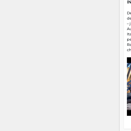
I
D
d
– 
A
It
p
R
c
a
m
fa
es