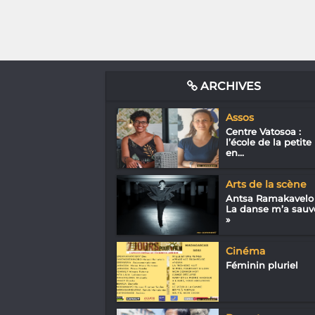
ARCHIVES
Assos
Centre Vatosoa :
l’école de la petite
en...
Arts de la scène
Antsa Ramakavelo
La danse m’a sauv
»
Cinéma
Féminin pluriel