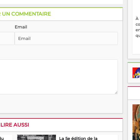
R UN COMMENTAIRE
À
c
Email
en
qu
LIRE AUSSI
du
La 5e édition de la