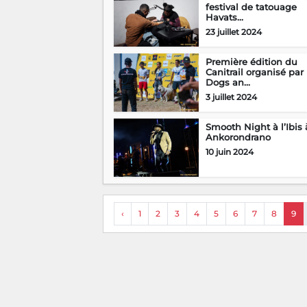
festival de tatouage
Havats...
23 juillet 2024
Première édition du
Canitrail organisé par
Dogs an...
3 juillet 2024
Smooth Night à l’Ibis 
Ankorondrano
10 juin 2024
‹
1
2
3
4
5
6
7
8
9