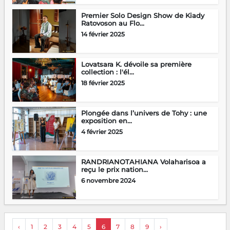
Premier Solo Design Show de Kiady
Ratovoson au Flo...
14 février 2025
Lovatsara K. dévoile sa première
collection : l'él...
18 février 2025
Plongée dans l’univers de Tohy : une
exposition en...
4 février 2025
RANDRIANOTAHIANA Volaharisoa a
reçu le prix nation...
6 novembre 2024
‹
1
2
3
4
5
6
7
8
9
›