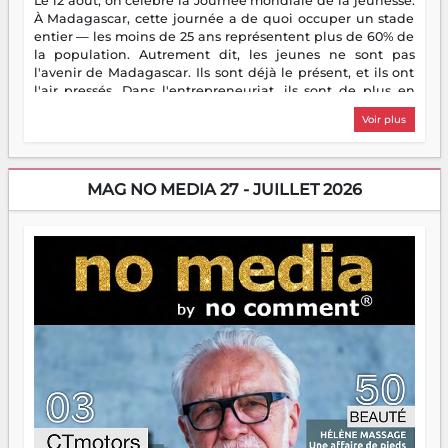
Le 12 août, on célèbre la Journée mondiale de la jeunesse.
À Madagascar, cette journée a de quoi occuper un stade
entier — les moins de 25 ans représentent plus de 60% de
la population. Autrement dit, les jeunes ne sont pas
l'avenir de Madagascar. Ils sont déjà le présent, et ils ont
l'air pressés. Dans l'entrepreneuriat, ils sont de plus en
plus nombreux à se lancer, à créer, à risquer — souvent
Voir plus
sans filet, souvent sans aide, mais toujours avec cette
énergie un peu folle qui fait qu'on se demande s'ils
dorment vraiment la nuit. En culture, les nouvelles sont
encore meilleures. Aina Rasamoelina vient de décrocher le
MAG NO MEDIA 27 - JUILLET 2026
Prix RFI Instrumental Afrique. Miangaly Elia rafle le Prix
Paritana 2026. Madagascar rayonne, et ce sont des mains
jeunes qui tiennent la torche. Alors oui, on pourrait
s'arrêter là, applaudir et rentrer chez soi satisfait. Mais ce
serait passer à côté d'une chose essentielle. La fougue, ça
brûle fort — et parfois, ça brûle vite. Une flamme sans
direction peut éclairer autant qu'elle peut consumer. C'est
là que les aînés entrent en scène — pas pour reprendre le
gouvernail, mais pour montrer où sont les récifs. Les jeunes
ont la force, les vieux ont l'expérience, comme on dit. Ce
n'est pas un combat de générations — c'est une question
d'équipage. Partagez vos réussites, mais aussi vos échecs.
Surtout vos échecs, d'ailleurs — ils enseignent mieux que
n'importe quel manuel. À Madagascar, la barque avance.