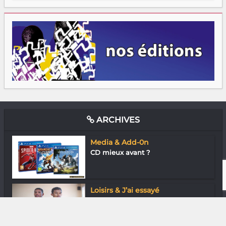
ARCHIVES
Media & Add-0n
CD mieux avant ?
Loisirs & J’ai essayé
First Global Challenge : De vrais
cracks...