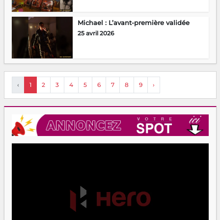
Michael : L’avant-première validée
25 avril 2026
‹
1
2
3
4
5
6
7
8
9
›