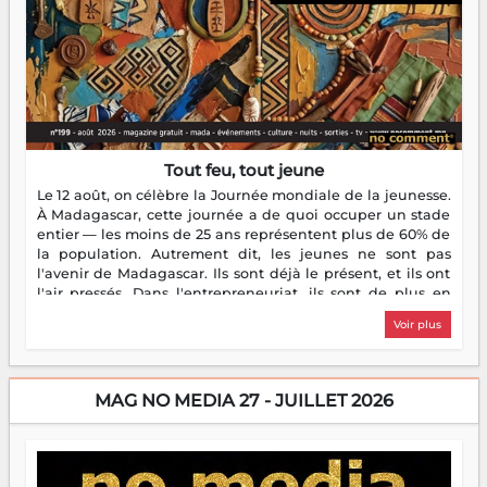
Tout feu, tout jeune
Le 12 août, on célèbre la Journée mondiale de la jeunesse.
À Madagascar, cette journée a de quoi occuper un stade
entier — les moins de 25 ans représentent plus de 60% de
la population. Autrement dit, les jeunes ne sont pas
l'avenir de Madagascar. Ils sont déjà le présent, et ils ont
l'air pressés. Dans l'entrepreneuriat, ils sont de plus en
plus nombreux à se lancer, à créer, à risquer — souvent
Voir plus
sans filet, souvent sans aide, mais toujours avec cette
énergie un peu folle qui fait qu'on se demande s'ils
dorment vraiment la nuit. En culture, les nouvelles sont
encore meilleures. Aina Rasamoelina vient de décrocher le
MAG NO MEDIA 27 - JUILLET 2026
Prix RFI Instrumental Afrique. Miangaly Elia rafle le Prix
Paritana 2026. Madagascar rayonne, et ce sont des mains
jeunes qui tiennent la torche. Alors oui, on pourrait
s'arrêter là, applaudir et rentrer chez soi satisfait. Mais ce