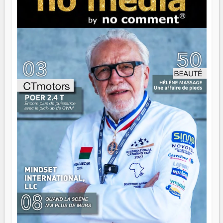
serait passer à côté d'une chose essentielle. La fougue, ça
brûle fort — et parfois, ça brûle vite. Une flamme sans
direction peut éclairer autant qu'elle peut consumer. C'est
là que les aînés entrent en scène — pas pour reprendre le
gouvernail, mais pour montrer où sont les récifs. Les jeunes
ont la force, les vieux ont l'expérience, comme on dit. Ce
n'est pas un combat de générations — c'est une question
d'équipage. Partagez vos réussites, mais aussi vos échecs.
Surtout vos échecs, d'ailleurs — ils enseignent mieux que
n'importe quel manuel. À Madagascar, la barque avance.
Il faut juste s'assurer que tout le monde rame dans le
même sens.