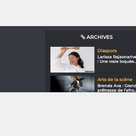
ARCHIVES
Diaspora
Larissa Rajaonariv
: Une vraie toquée..
Arts de la scène
Brenda Ava : Gran
prêtresse de l’afro..
Gastronomie
Rima Jahami du Lo
Mada