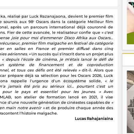
ika, réalisé par Luck Razanajaona, devient le premier film
 soumis aux 98ᵉ Oscars dans la catégorie Meilleur film
ional, après un parcours international déjà couronné de
ons. Fier de cette avancée, le réalisateur confie que
« c'est
nse joie pour moi d'emmener Disco Afrika aux Oscars…
précurseur, premier film malgache en festival de catégorie
er en salles en France et premier diffusé dans cinq
es aériennes. »
Un succès qui s'inscrit dans un projet plus
r
« depuis l'école de cinéma, je m'étais lancé le défi de
 un système de financement et de coproduction
nnel, et tous ces défis ont été relevés »
dit-il. Alors que
ar prépare déjà sa sélection pour les Oscars 2026, Luck
aona rappelle l'urgence d'un écosystème solide,
« le
'a jamais été pris au sérieux ici… pourtant c'est un
 pour le pays et essentiel pour les jeunes. »
Avec
LAB, son atelier de formation lancé en 2021, il vise
nce d'une nouvelle génération de cinéastes capables de
«
en main notre avenir »
et de produire chaque année des
 racontent l'histoire malgache.
Lucas Rahajaniaina