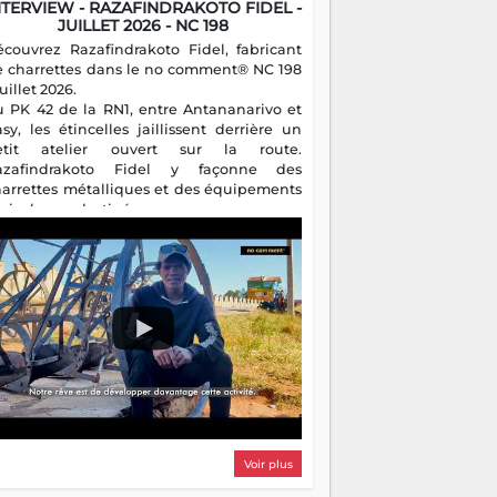
NTERVIEW - RAZAFINDRAKOTO FIDEL -
JUILLET 2026 - NC 198
écouvrez Razafindrakoto Fidel, fabricant
e charrettes dans le no comment® NC 198
juillet 2026.
u PK 42 de la RN1, entre Antananarivo et
asy, les étincelles jaillissent derrière un
etit atelier ouvert sur la route.
azafindrakoto Fidel y façonne des
harrettes métalliques et des équipements
gricoles destinés aux campagnes
algaches. Héritier d'un savoir-faire
milial, il perpétue un métier discret mais
sentiel.
Voir plus