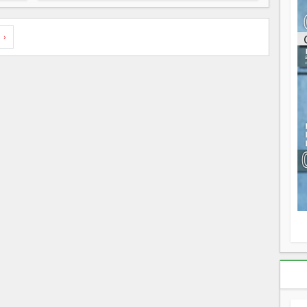
ou
re
p
›
fo
v
éc
l
p
mo
fo
di
—
vo
v
m
Ma
s
m