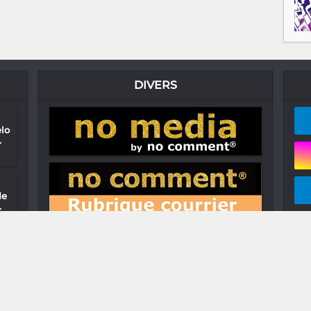
DIVERS
elo
.
de
.
ft