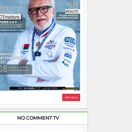
i, on pourrait s'arrêter là, applaudir et
ntrer chez soi satisfait. Mais ce serait
asser à côté d'une chose essentielle. La
ugue, ça brûle fort — et parfois, ça brûle
ite. Une flamme sans direction peut
lairer autant qu'elle peut consumer. C'est
à que les aînés entrent en scène — pas
our reprendre le gouvernail, mais pour
ntrer où sont les récifs. Les jeunes ont la
rce, les vieux ont l'expérience, comme on
t. Ce n'est pas un combat de générations
 c'est une question d'équipage. Partagez
s réussites, mais aussi vos échecs. Surtout
os échecs, d'ailleurs — ils enseignent
ieux que n'importe quel manuel. À
dagascar, la barque avance. Il faut juste
'assurer que tout le monde rame dans le
ême sens.
Voir plus
NO COMMENT TV