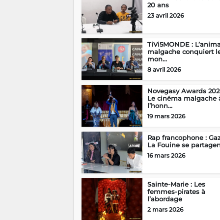
20 ans
23 avril 2026
TiVi5MONDE : L’anima
malgache conquiert l
mon...
8 avril 2026
Novegasy Awards 2026
Le cinéma malgache 
l’honn...
19 mars 2026
Rap francophone : Gaz
La Fouine se partagent 
16 mars 2026
Sainte-Marie : Les
femmes-pirates à
l’abordage
2 mars 2026