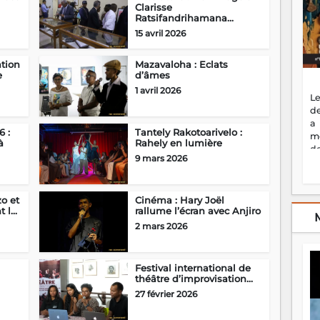
Clarisse
Ratsifandrihamana...
15 avril 2026
tion
Mazavaloha : Eclats
e
d’âmes
1 avril 2026
Le
de
a
 :
Tantely Rakotoarivelo :
m
à
Rahely en lumière
de
9 mars 2026
ne
dé
l'
o et
Cinéma : Hary Joël
no
l...
rallume l’écran avec Anjiro
so
to
2 mars 2026
f
vr
s
Festival international de
vi
théâtre d’improvisation...
Af
27 février 2026
2
ma