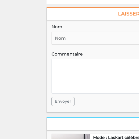
LAISSE
Nom
Commentaire
Envoyer
Mode : Laskart célèbr