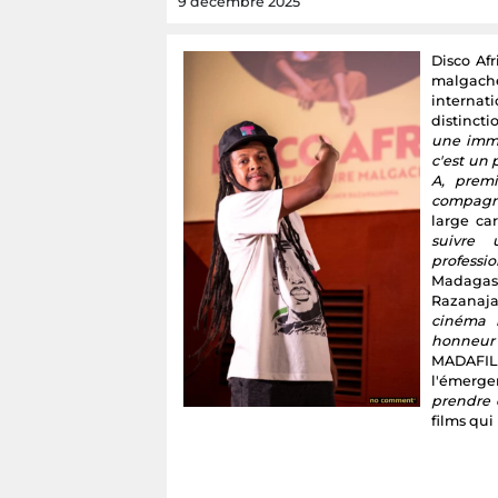
9 décembre 2025
Disco Afr
malgache
internat
distincti
une imme
c'est un 
A, premi
compagni
large ca
suivre
professio
Madagasc
Razanaj
cinéma n
honneur
MADAFILM
l'émerge
prendre 
films qui