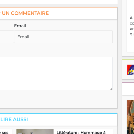
R UN COMMENTAIRE
À
c
Email
en
qu
LIRE AUSSI
e ses
Littérature : Hommage à