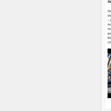
I
D
d
– 
A
It
p
R
c
a
m
fa
es