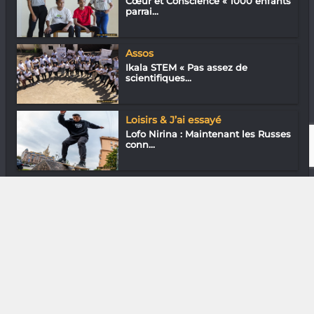
Cœur et Conscience « 1000 enfants
parrai...
Assos
Ikala STEM « Pas assez de
scientifiques...
Loisirs & J’ai essayé
Lofo Nirina : Maintenant les Russes
conn...
Gastronomie
K-Mëc : Mister Coktail
DIVERS