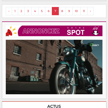
‹
1
2
3
4
5
6
7
8
9
10
11
›
ACTUS