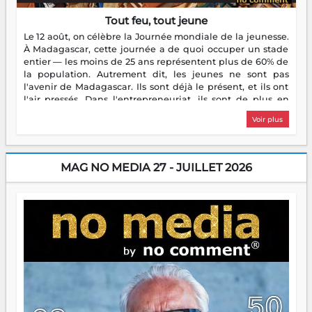
Tout feu, tout jeune
Le 12 août, on célèbre la Journée mondiale de la jeunesse.
À Madagascar, cette journée a de quoi occuper un stade
entier — les moins de 25 ans représentent plus de 60% de
la population. Autrement dit, les jeunes ne sont pas
l'avenir de Madagascar. Ils sont déjà le présent, et ils ont
l'air pressés. Dans l'entrepreneuriat, ils sont de plus en
plus nombreux à se lancer, à créer, à risquer — souvent
Voir plus
sans filet, souvent sans aide, mais toujours avec cette
énergie un peu folle qui fait qu'on se demande s'ils
dorment vraiment la nuit. En culture, les nouvelles sont
encore meilleures. Aina Rasamoelina vient de décrocher le
MAG NO MEDIA 27 - JUILLET 2026
Prix RFI Instrumental Afrique. Miangaly Elia rafle le Prix
Paritana 2026. Madagascar rayonne, et ce sont des mains
jeunes qui tiennent la torche. Alors oui, on pourrait
s'arrêter là, applaudir et rentrer chez soi satisfait. Mais ce
serait passer à côté d'une chose essentielle. La fougue, ça
brûle fort — et parfois, ça brûle vite. Une flamme sans
direction peut éclairer autant qu'elle peut consumer. C'est
là que les aînés entrent en scène — pas pour reprendre le
gouvernail, mais pour montrer où sont les récifs. Les jeunes
ont la force, les vieux ont l'expérience, comme on dit. Ce
n'est pas un combat de générations — c'est une question