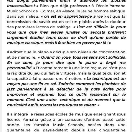
vos doigts parviennent enfin à atteindre les touches
inaccessibles ! »
Bien que déjà professeur à l’école Yamaha
Music School de Colmar, en Alsace, le jeune homme sait que
dans son milieu,
« on est en apprentissage à vie »
et que la
transmission du savoir est en soi un plaisir
,
après la douleur
des premières leçons de solfège.
« L’art est difficile. Je peux
vous dire que mes élèves juristes ou avocats préfèrent
largement étudier leurs cours de droit qu’une portée de
musique classique, mais il faut bien en passer par là ! »
Il admet que le piano a décuplé son niveau de concentration
et de mémoire.
« Quand on joue, tous les sens sont sollicités.
En ce sens, je peux dire que le piano a forgé ma
personnalité. »
Et contrairement à une idée reçue, ce n’est pas
la rapidité du jeu qui fait le virtuose, mais la qualité du son et
la capacité à faire passer une émotion.
« La technique est un
moyen pas une fin en soi. J’admire comment les pianistes de
jazz parviennent à se détacher de la note écrite pour
improviser et exprimer tout ce qu’ils ressentent sur le
moment. C’est une autre technique et du moment que la
musicalité est là, toutes les musiques se valent. »
Il a intégré le réseaudes écoles de musique enseignant sous
licence Yamaha grâce à un concours d’entrée passé cette
année. Les Yamaha Music Schools, basées dans une
quarantaine de pays,existent depuis une cinquantaine