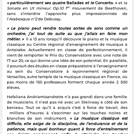
« particulièrement ses quatre
Ballades
et le
Concerto. »
et la
er
Sonate en Ut mineur Op.10 1
mouvement
de Beethoven,
sans s’interdire l’approche plus impressionniste de
l’
Arabesque n°2
de Debussy.
« Le piano peut rendre toutes sortes de sons comme un
orchestre, j’ai tout de suite su que j’allais en faire mon
métier. »
Il a 13 ans lorsqu’il découvre le piano et la musique
classique au Centre régional d’enseignement de musique à
Antsirabe. Actuellement en classe de perfectionnement, il
vient de remporter le Prix du Conservatoire avec une note de
17 sur 20, ce qui donne une idée de son potentiel. En parallèle,
il poursuit des études en classe préparatoire à l’enseignement
au sein du Conservatoire à rayonnement régional de
Versailles, autre temple de la musique classique en France, où
pas moins de 150 professeurs forment chaque année 2 500
élèves.
Hafaliana Andriamisandratra n’a pas grandi dans une famille
de musiciens. Il n’est pas né avec un Steinway à côté de son
berceau. Tout ce qu’il a acquis c’est à force de travail, des
milliers d’heures à s’escrimer sur les touches noires et
blanches de son instrument.
« La musique classique est
difficile, elle exige de la discipline, de l’endurance et de la
patience, mais quel bonheur quant à force d’entraînement