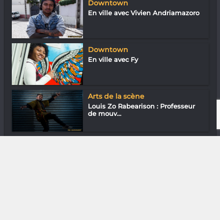
Downtown
En ville avec Vivien Andriamazoro
Downtown
En ville avec Fy
Arts de la scène
Louis Zo Rabearison : Professeur
de mouv...
Cinéma
Lova : Un succès collectif
DIVERS