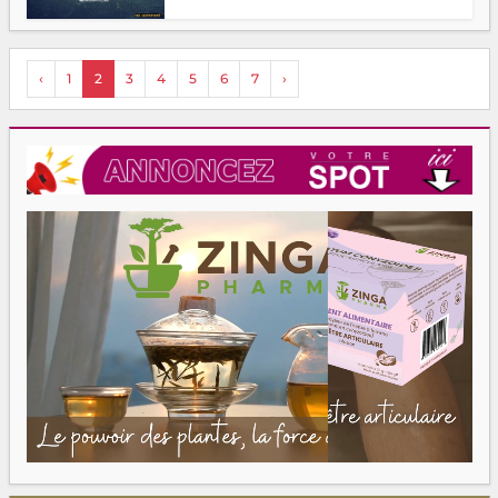
‹
1
2
3
4
5
6
7
›