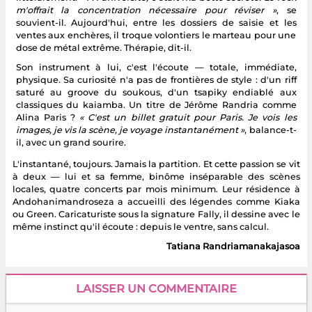
m'offrait la concentration nécessaire pour réviser »
, se
souvient-il. Aujourd'hui, entre les dossiers de saisie et les
ventes aux enchères, il troque volontiers le marteau pour une
dose de métal extrême. Thérapie, dit-il.
Son instrument à lui, c'est l'écoute — totale, immédiate,
physique. Sa curiosité n'a pas de frontières de style : d'un riff
saturé au groove du soukous, d'un tsapiky endiablé aux
classiques du kaiamba. Un titre de Jérôme Randria comme
Alina Paris ?
« C'est un billet gratuit pour Paris. Je vois les
images, je vis la scène, je voyage instantanément »
, balance-t-
il, avec un grand sourire.
L'instantané, toujours. Jamais la partition. Et cette passion se vit
à deux — lui et sa femme, binôme inséparable des scènes
locales, quatre concerts par mois minimum. Leur résidence à
Andohanimandroseza a accueilli des légendes comme Kiaka
ou Green. Caricaturiste sous la signature Fally, il dessine avec le
même instinct qu'il écoute : depuis le ventre, sans calcul.
Tatiana Randriamanakajasoa
LAISSER UN COMMENTAIRE