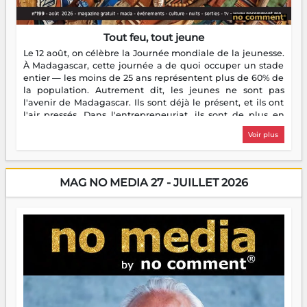
Tout feu, tout jeune
Le 12 août, on célèbre la Journée mondiale de la jeunesse.
À Madagascar, cette journée a de quoi occuper un stade
entier — les moins de 25 ans représentent plus de 60% de
la population. Autrement dit, les jeunes ne sont pas
l'avenir de Madagascar. Ils sont déjà le présent, et ils ont
l'air pressés. Dans l'entrepreneuriat, ils sont de plus en
plus nombreux à se lancer, à créer, à risquer — souvent
Voir plus
sans filet, souvent sans aide, mais toujours avec cette
énergie un peu folle qui fait qu'on se demande s'ils
dorment vraiment la nuit. En culture, les nouvelles sont
encore meilleures. Aina Rasamoelina vient de décrocher le
MAG NO MEDIA 27 - JUILLET 2026
Prix RFI Instrumental Afrique. Miangaly Elia rafle le Prix
Paritana 2026. Madagascar rayonne, et ce sont des mains
jeunes qui tiennent la torche. Alors oui, on pourrait
s'arrêter là, applaudir et rentrer chez soi satisfait. Mais ce
serait passer à côté d'une chose essentielle. La fougue, ça
brûle fort — et parfois, ça brûle vite. Une flamme sans
direction peut éclairer autant qu'elle peut consumer. C'est
là que les aînés entrent en scène — pas pour reprendre le
gouvernail, mais pour montrer où sont les récifs. Les jeunes
ont la force, les vieux ont l'expérience, comme on dit. Ce