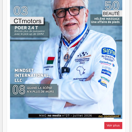
n'est pas un combat de générations — c'est une question
d'équipage. Partagez vos réussites, mais aussi vos échecs.
Surtout vos échecs, d'ailleurs — ils enseignent mieux que
n'importe quel manuel. À Madagascar, la barque avance.
Il faut juste s'assurer que tout le monde rame dans le
même sens.
Voir plus