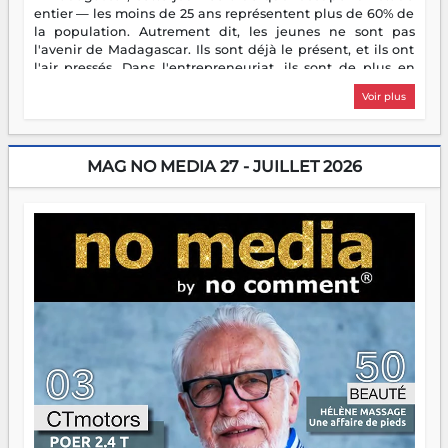
entier — les moins de 25 ans représentent plus de 60% de
la population. Autrement dit, les jeunes ne sont pas
l'avenir de Madagascar. Ils sont déjà le présent, et ils ont
l'air pressés. Dans l'entrepreneuriat, ils sont de plus en
plus nombreux à se lancer, à créer, à risquer — souvent
Voir plus
sans filet, souvent sans aide, mais toujours avec cette
énergie un peu folle qui fait qu'on se demande s'ils
dorment vraiment la nuit. En culture, les nouvelles sont
encore meilleures. Aina Rasamoelina vient de décrocher le
MAG NO MEDIA 27 - JUILLET 2026
Prix RFI Instrumental Afrique. Miangaly Elia rafle le Prix
Paritana 2026. Madagascar rayonne, et ce sont des mains
jeunes qui tiennent la torche. Alors oui, on pourrait
s'arrêter là, applaudir et rentrer chez soi satisfait. Mais ce
serait passer à côté d'une chose essentielle. La fougue, ça
brûle fort — et parfois, ça brûle vite. Une flamme sans
direction peut éclairer autant qu'elle peut consumer. C'est
là que les aînés entrent en scène — pas pour reprendre le
gouvernail, mais pour montrer où sont les récifs. Les jeunes
ont la force, les vieux ont l'expérience, comme on dit. Ce
n'est pas un combat de générations — c'est une question
d'équipage. Partagez vos réussites, mais aussi vos échecs.
Surtout vos échecs, d'ailleurs — ils enseignent mieux que
n'importe quel manuel. À Madagascar, la barque avance.
Il faut juste s'assurer que tout le monde rame dans le
même sens.