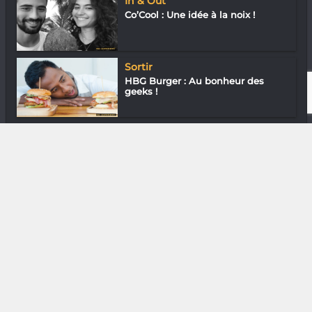
In & Out
Co’Cool : Une idée à la noix !
Sortir
HBG Burger : Au bonheur des
geeks !
Arts Plastiques
Richianny Ratovo : La parenthèse
enchant...
DIVERS