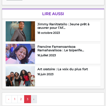
LIRE AUSSI
Jimmy Ranitratsilo : Jeune prêt à
œuvrer pour l’Af...
18 octobre 2023
Francine Famenoantsoa
Ramahavalisoa : Le tsiperife...
16 juillet 2023
Art oratoire : La voix du plus fort
16 juin 2023
‹
1
2
3
›