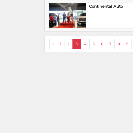
Continental Auto
‹
1
2
3
4
5
6
7
8
9