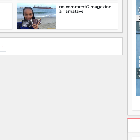
ou
no comment® magazine
re
à Tamatave
p
fo
v
éc
l
p
›
mo
fo
di
—
vo
v
m
Ma
s
m