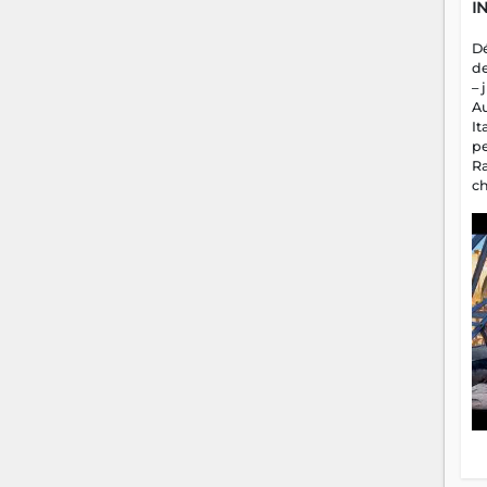
I
D
d
– 
A
It
p
R
c
a
m
fa
es