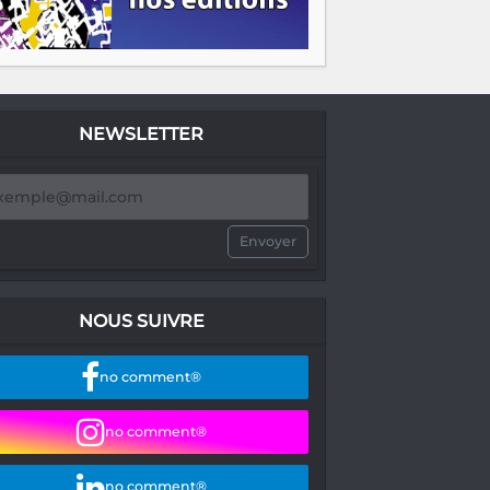
NEWSLETTER
Envoyer
NOUS SUIVRE
no comment®
no comment®
no comment®