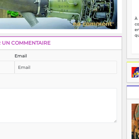
À
c
en
qu
R UN COMMENTAIRE
Email