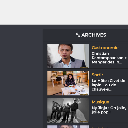
ARCHIVES
Gastronomie
Christian
Rantompoarison «
Manger des in...
Sortir
La Hôte : Civet de
lapin… ou de
chauve-s...
Musique
Ny Jinja : Oh jolie,
jolie pop !