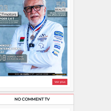
i, on pourrait s'arrêter là, applaudir et
ntrer chez soi satisfait. Mais ce serait
asser à côté d'une chose essentielle. La
ugue, ça brûle fort — et parfois, ça brûle
ite. Une flamme sans direction peut
lairer autant qu'elle peut consumer. C'est
à que les aînés entrent en scène — pas
our reprendre le gouvernail, mais pour
ntrer où sont les récifs. Les jeunes ont la
rce, les vieux ont l'expérience, comme on
t. Ce n'est pas un combat de générations
 c'est une question d'équipage. Partagez
s réussites, mais aussi vos échecs. Surtout
os échecs, d'ailleurs — ils enseignent
ieux que n'importe quel manuel. À
dagascar, la barque avance. Il faut juste
'assurer que tout le monde rame dans le
ême sens.
Voir plus
NO COMMENT TV