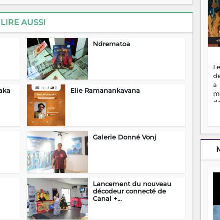
LIRE AUSSI
Ndrematoa
Le
de
a
raka
Elie Ramanankavana
m
de
ne
dé
l'
Galerie Donné Vonj
no
so
to
f
vr
s
Lancement du nouveau
vi
décodeur connecté de
Canal +...
Af
2
ma