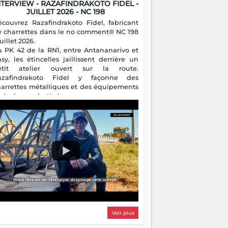
NTERVIEW - RAZAFINDRAKOTO FIDEL -
JUILLET 2026 - NC 198
écouvrez Razafindrakoto Fidel, fabricant
e charrettes dans le no comment® NC 198
juillet 2026.
u PK 42 de la RN1, entre Antananarivo et
asy, les étincelles jaillissent derrière un
etit atelier ouvert sur la route.
azafindrakoto Fidel y façonne des
harrettes métalliques et des équipements
gricoles destinés aux campagnes
algaches. Héritier d'un savoir-faire
milial, il perpétue un métier discret mais
sentiel.
Voir plus