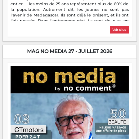
entier — les moins de 25 ans représentent plus de 60% de
la population. Autrement dit, les jeunes ne sont pas
l'avenir de Madagascar. Ils sont déjà le présent, et ils ont
l'air pressés. Dans l'entrepreneuriat, ils sont de plus en
plus nombreux à se lancer, à créer, à risquer — souvent
Voir plus
sans filet, souvent sans aide, mais toujours avec cette
énergie un peu folle qui fait qu'on se demande s'ils
dorment vraiment la nuit. En culture, les nouvelles sont
encore meilleures. Aina Rasamoelina vient de décrocher le
MAG NO MEDIA 27 - JUILLET 2026
Prix RFI Instrumental Afrique. Miangaly Elia rafle le Prix
Paritana 2026. Madagascar rayonne, et ce sont des mains
jeunes qui tiennent la torche. Alors oui, on pourrait
s'arrêter là, applaudir et rentrer chez soi satisfait. Mais ce
serait passer à côté d'une chose essentielle. La fougue, ça
brûle fort — et parfois, ça brûle vite. Une flamme sans
direction peut éclairer autant qu'elle peut consumer. C'est
là que les aînés entrent en scène — pas pour reprendre le
gouvernail, mais pour montrer où sont les récifs. Les jeunes
ont la force, les vieux ont l'expérience, comme on dit. Ce
n'est pas un combat de générations — c'est une question
d'équipage. Partagez vos réussites, mais aussi vos échecs.
Surtout vos échecs, d'ailleurs — ils enseignent mieux que
n'importe quel manuel. À Madagascar, la barque avance.
Il faut juste s'assurer que tout le monde rame dans le
même sens.