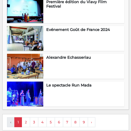
Première édition du Viavy Film
Festival
Evénement Goût de France 2024
Alexandre Echasseriau
Le spectacle Run Mada
‹
1
2
3
4
5
6
7
8
9
›