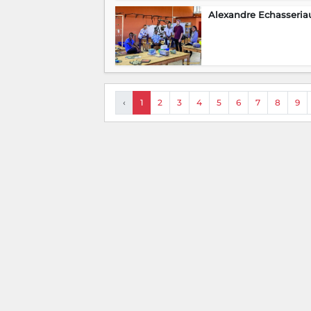
Alexandre Echasseria
‹
1
2
3
4
5
6
7
8
9