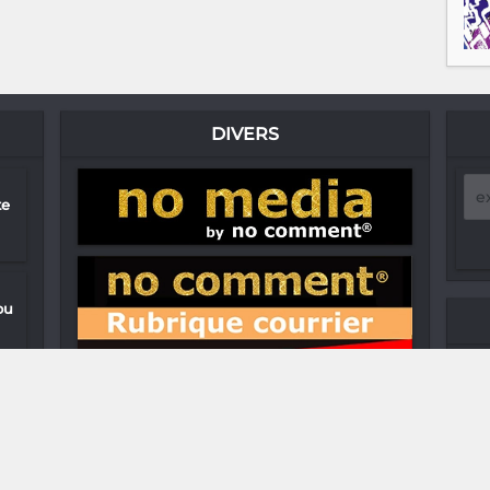
DIVERS
te
ou