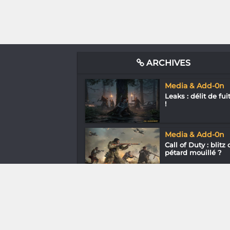
ARCHIVES
Media & Add-0n
Leaks : délit de fui
!
Media & Add-0n
Call of Duty : blitz 
pétard mouillé ?
Entreprendre
Christian Olivier
Mahefa « Tout à
gagner...