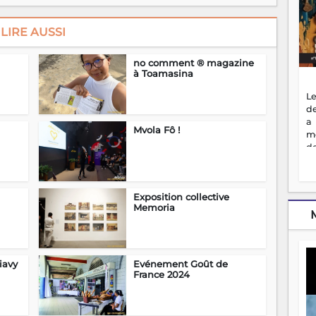
LIRE AUSSI
no comment ® magazine
à Toamasina
Le
de
a
Mvola Fô !
m
de
ne
dé
l'
Exposition collective
no
Memoria
so
to
f
vr
s
iavy
Evénement Goût de
vi
France 2024
Af
2
ma