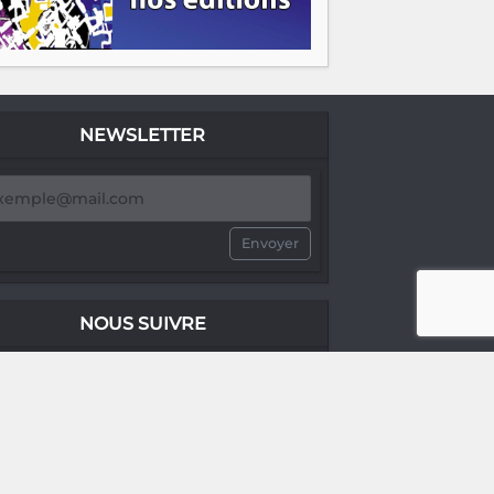
NEWSLETTER
Envoyer
NOUS SUIVRE
no comment®
no comment®
no comment®