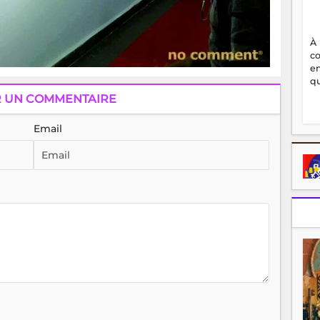
À
c
en
qu
R UN COMMENTAIRE
Email