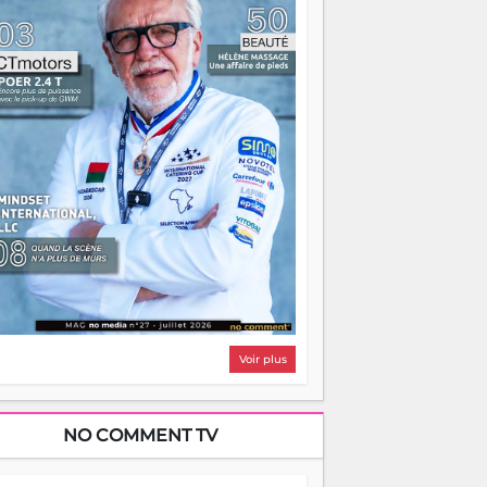
i, on pourrait s'arrêter là, applaudir et
ntrer chez soi satisfait. Mais ce serait
asser à côté d'une chose essentielle. La
ugue, ça brûle fort — et parfois, ça brûle
ite. Une flamme sans direction peut
lairer autant qu'elle peut consumer. C'est
à que les aînés entrent en scène — pas
our reprendre le gouvernail, mais pour
ntrer où sont les récifs. Les jeunes ont la
rce, les vieux ont l'expérience, comme on
t. Ce n'est pas un combat de générations
 c'est une question d'équipage. Partagez
s réussites, mais aussi vos échecs. Surtout
os échecs, d'ailleurs — ils enseignent
ieux que n'importe quel manuel. À
dagascar, la barque avance. Il faut juste
'assurer que tout le monde rame dans le
ême sens.
Voir plus
NO COMMENT TV