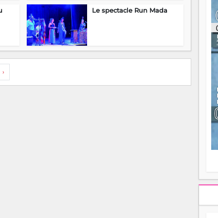
ou
u
Le spectacle Run Mada
re
p
fo
v
éc
l
p
›
mo
fo
di
—
vo
v
m
Ma
s
m