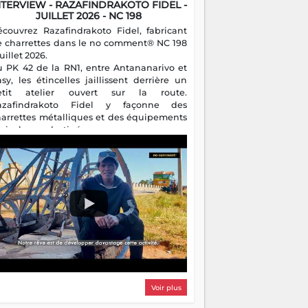
NTERVIEW - RAZAFINDRAKOTO FIDEL -
JUILLET 2026 - NC 198
écouvrez Razafindrakoto Fidel, fabricant
e charrettes dans le no comment® NC 198
juillet 2026.
u PK 42 de la RN1, entre Antananarivo et
asy, les étincelles jaillissent derrière un
etit atelier ouvert sur la route.
azafindrakoto Fidel y façonne des
harrettes métalliques et des équipements
gricoles destinés aux campagnes
algaches. Héritier d'un savoir-faire
milial, il perpétue un métier discret mais
sentiel.
Voir plus