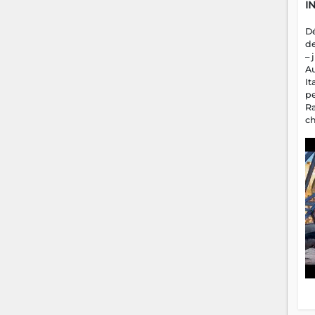
I
D
d
– 
A
It
p
R
c
a
m
fa
es