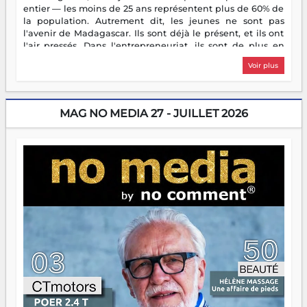
entier — les moins de 25 ans représentent plus de 60% de
la population. Autrement dit, les jeunes ne sont pas
l'avenir de Madagascar. Ils sont déjà le présent, et ils ont
l'air pressés. Dans l'entrepreneuriat, ils sont de plus en
plus nombreux à se lancer, à créer, à risquer — souvent
Voir plus
sans filet, souvent sans aide, mais toujours avec cette
énergie un peu folle qui fait qu'on se demande s'ils
dorment vraiment la nuit. En culture, les nouvelles sont
encore meilleures. Aina Rasamoelina vient de décrocher le
MAG NO MEDIA 27 - JUILLET 2026
Prix RFI Instrumental Afrique. Miangaly Elia rafle le Prix
Paritana 2026. Madagascar rayonne, et ce sont des mains
jeunes qui tiennent la torche. Alors oui, on pourrait
s'arrêter là, applaudir et rentrer chez soi satisfait. Mais ce
serait passer à côté d'une chose essentielle. La fougue, ça
brûle fort — et parfois, ça brûle vite. Une flamme sans
direction peut éclairer autant qu'elle peut consumer. C'est
là que les aînés entrent en scène — pas pour reprendre le
gouvernail, mais pour montrer où sont les récifs. Les jeunes
ont la force, les vieux ont l'expérience, comme on dit. Ce
n'est pas un combat de générations — c'est une question
d'équipage. Partagez vos réussites, mais aussi vos échecs.
Surtout vos échecs, d'ailleurs — ils enseignent mieux que
n'importe quel manuel. À Madagascar, la barque avance.
Il faut juste s'assurer que tout le monde rame dans le
même sens.