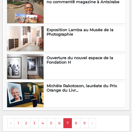
no comment® magazine à Antsirabe
Exposition Lamba au Musée de la
Photographie
Ouverture du nouvel espace de la
Fondation H
Michèle Rakotoson, lauréate du Prix
Orange du Livr...
‹
1
2
3
4
5
6
7
8
9
›