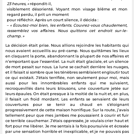
23 heures, »
répondit-il,
visiblement désorienté. Voyant mon visage blême et mon
regard perdu, il prit un moment
pour réfléchir. Après un court silence, il décida :
–
« Écoutez-moi bien, les enfants. Couvrez-vous chaudement,
rassemblez vos affaires. Nous quittons cet endroit sur-le-
champ. »
La décision était prise. Nous allions rejoindre les habitants qui
nous avaient accueillis au pré-camp. Nous quittâmes les lieux
en claquant la porte, abandonnant la plupart de nos affaires et
n’emportant que l’essentiel. La nuit était glaciale, et un silence
de mort pesait sur nous. La lune se cachait derrière les nuages,
et il faisait si sombre que les ténèbres semblaient engloutir tout
ce qui existait. J’étais terrifiée, non seulement pour moi, mais
aussi pour les innombrables enfants qui me suivaient,
recroquevillés dans leurs blousons, une couverture jetée sur
leurs épaules. On était presque à la moitié de la nuit et, en plus,
il faisait un froid mordant. Les enfants se servaient de leurs
couvertures pour se tenir au chaud en s’éloignant
progressivement de cette maison horrifique. Sur la route, j’avais
tellement peur que mes jambes me poussaient à courir et fuir
ce terrible cauchemar. J’étais oppressée, je voulais crier haut et
fort pour me libérer. Je me sentais à la fois poursuivie et écrasée
par une sensation horrible et inexplicable, et je ne pouvais pas