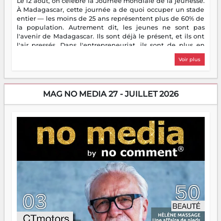
Le 12 août, on célèbre la Journée mondiale de la jeunesse.
À Madagascar, cette journée a de quoi occuper un stade
entier — les moins de 25 ans représentent plus de 60% de
la population. Autrement dit, les jeunes ne sont pas
l'avenir de Madagascar. Ils sont déjà le présent, et ils ont
l'air pressés. Dans l'entrepreneuriat, ils sont de plus en
plus nombreux à se lancer, à créer, à risquer — souvent
Voir plus
sans filet, souvent sans aide, mais toujours avec cette
énergie un peu folle qui fait qu'on se demande s'ils
dorment vraiment la nuit. En culture, les nouvelles sont
encore meilleures. Aina Rasamoelina vient de décrocher le
MAG NO MEDIA 27 - JUILLET 2026
Prix RFI Instrumental Afrique. Miangaly Elia rafle le Prix
Paritana 2026. Madagascar rayonne, et ce sont des mains
jeunes qui tiennent la torche. Alors oui, on pourrait
s'arrêter là, applaudir et rentrer chez soi satisfait. Mais ce
serait passer à côté d'une chose essentielle. La fougue, ça
brûle fort — et parfois, ça brûle vite. Une flamme sans
direction peut éclairer autant qu'elle peut consumer. C'est
là que les aînés entrent en scène — pas pour reprendre le
gouvernail, mais pour montrer où sont les récifs. Les jeunes
ont la force, les vieux ont l'expérience, comme on dit. Ce
n'est pas un combat de générations — c'est une question
d'équipage. Partagez vos réussites, mais aussi vos échecs.
Surtout vos échecs, d'ailleurs — ils enseignent mieux que
n'importe quel manuel. À Madagascar, la barque avance.