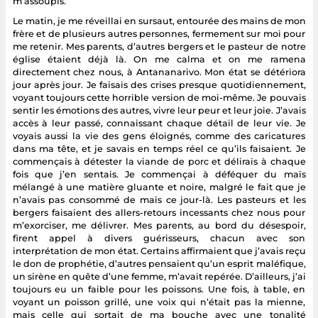
m’assoupis.
Le matin, je me réveillai en sursaut, entourée des mains de mon
frère et de plusieurs autres personnes, fermement sur moi pour
me retenir. Mes parents, d’autres bergers et le pasteur de notre
église étaient déjà là. On me calma et on me ramena
directement chez nous, à Antananarivo. Mon état se détériora
jour après jour. Je faisais des crises presque quotidiennement,
voyant toujours cette horrible version de moi-même. Je pouvais
sentir les émotions des autres, vivre leur peur et leur joie. J’avais
accès à leur passé, connaissant chaque détail de leur vie. Je
voyais aussi la vie des gens éloignés, comme des caricatures
dans ma tête, et je savais en temps réel ce qu’ils faisaient. Je
commençais à détester la viande de porc et délirais à chaque
fois que j’en sentais. Je commençai à déféquer du maïs
mélangé à une matière gluante et noire, malgré le fait que je
n’avais pas consommé de maïs ce jour-là. Les pasteurs et les
bergers faisaient des allers-retours incessants chez nous pour
m’exorciser, me délivrer. Mes parents, au bord du désespoir,
firent appel à divers guérisseurs, chacun avec son
interprétation de mon état. Certains affirmaient que j’avais reçu
le don de prophétie, d’autres pensaient qu’un esprit maléfique,
un sirène en quête d’une femme, m’avait repérée. D’ailleurs, j’ai
toujours eu un faible pour les poissons. Une fois, à table, en
voyant un poisson grillé, une voix qui n’était pas la mienne,
mais celle qui sortait de ma bouche avec une tonalité