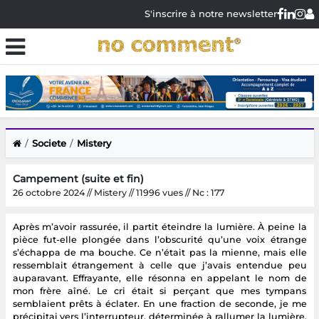
S'inscrire à notre newsletter
Societe
Mistery
Campement (suite et fin)
26 octobre 2024 // Mistery // 11996 vues // Nc : 177
Après m’avoir rassurée, il partit éteindre la lumière. À peine la
pièce fut-elle plongée dans l’obscurité qu’une voix étrange
s’échappa de ma bouche. Ce n’était pas la mienne, mais elle
ressemblait étrangement à celle que j’avais entendue peu
auparavant. Effrayante, elle résonna en appelant le nom de
mon frère aîné. Le cri était si perçant que mes tympans
semblaient prêts à éclater. En une fraction de seconde, je me
précipitai vers l’interrupteur, déterminée à rallumer la lumière.