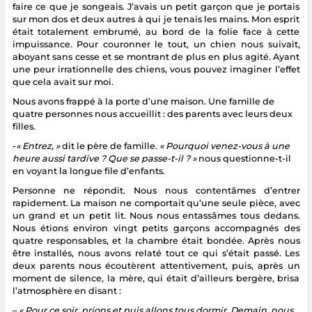
faire ce que je songeais. J’avais un petit garçon que je portais
sur mon dos et deux autres à qui je tenais les mains. Mon esprit
était totalement embrumé, au bord de la folie face à cette
impuissance. Pour couronner le tout, un chien nous suivait,
aboyant sans cesse et se montrant de plus en plus agité. Ayant
une peur irrationnelle des chiens, vous pouvez imaginer l’effet
que cela avait sur moi.
Nous avons frappé à la porte d’une maison. Une famille de
quatre personnes nous accueillit : des parents avec leurs deux
filles.
-
« Entrez, »
dit le père de famille.
« Pourquoi venez-vous à une
heure aussi tardive ? Que se passe-t-il ? »
nous questionne-t-il
en voyant la longue file d’enfants.
Personne ne répondit. Nous nous contentâmes d’entrer
rapidement. La maison ne comportait qu’une seule pièce, avec
un grand et un petit lit. Nous nous entassâmes tous dedans.
Nous étions environ vingt petits garçons accompagnés des
quatre responsables, et la chambre était bondée. Après nous
être installés, nous avons relaté tout ce qui s’était passé. Les
deux parents nous écoutèrent attentivement, puis, après un
moment de silence, la mère, qui était d’ailleurs bergère, brisa
l’atmosphère en disant :
–
« Pour ce soir, prions et puis allons tous dormir. Demain, nous