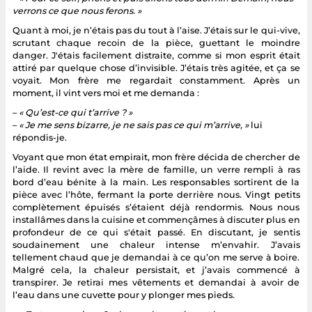
verrons ce que nous ferons. »
Quant à moi, je n’étais pas du tout à l’aise. J’étais sur le qui-vive,
scrutant chaque recoin de la pièce, guettant le moindre
danger. J'étais facilement distraite, comme si mon esprit était
attiré par quelque chose d’invisible. J’étais très agitée, et ça se
voyait. Mon frère me regardait constamment. Après un
moment, il vint vers moi et me demanda :
–
« Qu’est-ce qui t’arrive ? »
–
« Je me sens bizarre, je ne sais pas ce qui m’arrive, »
lui
répondis-je.
Voyant que mon état empirait, mon frère décida de chercher de
l’aide. Il revint avec la mère de famille, un verre rempli à ras
bord d’eau bénite à la main. Les responsables sortirent de la
pièce avec l’hôte, fermant la porte derrière nous. Vingt petits
complètement épuisés s’étaient déjà rendormis. Nous nous
installâmes dans la cuisine et commençâmes à discuter plus en
profondeur de ce qui s'était passé. En discutant, je sentis
soudainement une chaleur intense m’envahir. J’avais
tellement chaud que je demandai à ce qu’on me serve à boire.
Malgré cela, la chaleur persistait, et j’avais commencé à
transpirer. Je retirai mes vêtements et demandai à avoir de
l’eau dans une cuvette pour y plonger mes pieds.