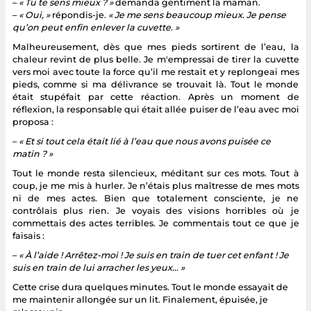
–
« Tu te sens mieux ? »
demanda gentiment la maman.
–
« Oui, »
répondis-je.
« Je me sens beaucoup mieux. Je pense
qu’on peut enfin enlever la cuvette. »
Malheureusement, dès que mes pieds sortirent de l’eau, la
chaleur revint de plus belle. Je m'empressai de tirer la cuvette
vers moi avec toute la force qu’il me restait et y replongeai mes
pieds, comme si ma délivrance se trouvait là. Tout le monde
était stupéfait par cette réaction. Après un moment de
réflexion, la responsable qui était allée puiser de l’eau avec moi
proposa :
–
« Et si tout cela était lié à l’eau que nous avons puisée ce
matin ? »
Tout le monde resta silencieux, méditant sur ces mots. Tout à
coup, je me mis à hurler. Je n’étais plus maîtresse de mes mots
ni de mes actes. Bien que totalement consciente, je ne
contrôlais plus rien. Je voyais des visions horribles où je
commettais des actes terribles. Je commentais tout ce que je
faisais :
–
« À l’aide ! Arrêtez-moi ! Je suis en train de tuer cet enfant ! Je
suis en train de lui arracher les yeux… »
Cette crise dura quelques minutes. Tout le monde essayait de
me maintenir allongée sur un lit. Finalement, épuisée, je