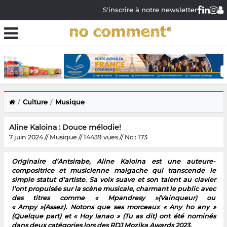
S'inscrire à notre newsletter
Culture
Musique
Aline Kaloina : Douce mélodie!
7 juin 2024 // Musique // 14439 vues // Nc : 173
Originaire d’Antsirabe, Aline Kaloina est une auteure-
compositrice et musicienne malgache qui transcende le
simple statut d’artiste. Sa voix suave et son talent au clavier
l’ont propulsée sur la scène musicale, charmant le public avec
des titres comme « Mpandresy »(Vainqueur) ou
« Ampy »(Assez). Notons que ses morceaux « Any ho any »
(Quelque part) et « Hoy Ianao » (Tu as dit) ont été nominés
dans deux catégories lors des RDJ Mozika Awards 2023.