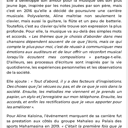
Elle a développé son amour pour la musique dès son plus
jeune âge, inspirée par les notes jouées par son père, mais
c’est en 2016 qu’elle a décidé de poursuivre une carrière
musicale. Polyvalente, Aline maîtrise non seulement le
clavier, mais aussi la guitare, la flûte et un peu de batterie.
Toutefois, c’est au clavier qu’elle trouve son expression la plus
profonde. Pour elle, la musique va au-delà des simples mots
et accords.
« Les thèmes que je choisis d’aborder dans mes
chansons dépendent souvent de ce que j’écris, mais ce qui
compte le plus pour moi, c’est de réussir à communiquer mes
émotions aux auditeurs et de leur offrir un réconfort musical
lorsqu’ils écoutent mes compositions »
partage-t-elle.
D’ailleurs, ses processus d’écriture sont inspirés par la vie
quotidienne, les expériences personnelles et les observations
de la société.
Elle ajoute :
« Tout d’abord, il y a des facteurs d’inspirations.
Des choses que j’ai vécues ou pas, et de ce que je vois dans la
société. Ensuite, les mélodies me viennent et je prends un
papier, un stylo et j’enregistre sur mon téléphone. Ensuite, les
accords, et enfin les rectifications que je veux apporter pour
les améliorer ».
Pour Aline Kaloina, l’événement marquant de sa carrière fut
sa prestation aux côtés du groupe Mahaleo au Palais des
sports Mahamasina en 2019
. « C’était la première fois que je