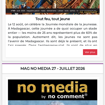
Tout feu, tout jeune
Le 12 août, on célèbre la Journée mondiale de la jeunesse.
À Madagascar, cette journée a de quoi occuper un stade
entier — les moins de 25 ans représentent plus de 60% de
la population. Autrement dit, les jeunes ne sont pas
l'avenir de Madagascar. Ils sont déjà le présent, et ils ont
l'air pressés. Dans l'entrepreneuriat, ils sont de plus en
plus nombreux à se lancer, à créer, à risquer — souvent
Voir plus
sans filet, souvent sans aide, mais toujours avec cette
énergie un peu folle qui fait qu'on se demande s'ils
dorment vraiment la nuit. En culture, les nouvelles sont
encore meilleures. Aina Rasamoelina vient de décrocher le
MAG NO MEDIA 27 - JUILLET 2026
Prix RFI Instrumental Afrique. Miangaly Elia rafle le Prix
Paritana 2026. Madagascar rayonne, et ce sont des mains
jeunes qui tiennent la torche. Alors oui, on pourrait
s'arrêter là, applaudir et rentrer chez soi satisfait. Mais ce
serait passer à côté d'une chose essentielle. La fougue, ça
brûle fort — et parfois, ça brûle vite. Une flamme sans
direction peut éclairer autant qu'elle peut consumer. C'est
là que les aînés entrent en scène — pas pour reprendre le
gouvernail, mais pour montrer où sont les récifs. Les jeunes