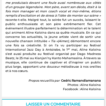
me produisais devant une foule aussi nombreuse aux côtés
d’un groupe légendaire. Mon père, avant son décès, était à la
fois mon manager et mon coach vocal et moi-même, étions
remplis d’excitation et de stress à l’idée de monter sur scène »
raconte-t-elle. Malgré tout, la soirée fut un succès, laissant le
public enthousiaste et son père extrêmement fier. Cet
événement illustre parfaitement la détermination et le talent
qui animent Aline Kaloina dans sa quête musicale. En ce qui
concerne les actualités, la jeune artiste vient de sortir une
nouvelle chanson intitulée
« Tia »(Aimer),
démontrant encore
une fois sa créativité. Si on l’a vu participer au festival
er
International Jazz Day à Antsirabe, le 1
mai, Aline Kaloina
s’est aussi produite au festival organisé par Dago Madness
Beatz, le 25 mai au Kianjan’ny Kanto Mahamasina. À travers sa
musique, elle continue de captiver et d’inspirer un public
plus large, apportant une douceur mélodieuse à nos oreilles
et à nos cœurs.
Propos recueillis par
Cedric Ramandiamanana
Photos : Aline Kaloina
Facebook : Aline Kaloina
LAISSER UN COMMENTAIRE