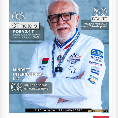
ont la force, les vieux ont l'expérience, comme on dit. Ce
n'est pas un combat de générations — c'est une question
d'équipage. Partagez vos réussites, mais aussi vos échecs.
Surtout vos échecs, d'ailleurs — ils enseignent mieux que
n'importe quel manuel. À Madagascar, la barque avance.
Il faut juste s'assurer que tout le monde rame dans le
même sens.