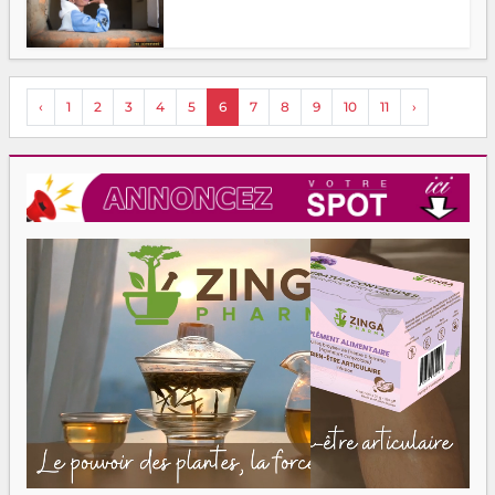
‹
1
2
3
4
5
6
7
8
9
10
11
›