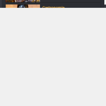
Gastronomie
Bosquet des Papes - Châteauneuf-
du-Pape...
Arts de la scène
Gasy Stand Uppers : On va bien
rigoler !
Media & Add-0n
2026 - Les plus grosses attentes
Beauté & Bien être
Tiana Ramananjoelina : Ah ! La
barbe !