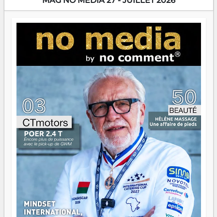
MAG NO MEDIA 27 - JUILLET 2026
Prix RFI Instrumental Afrique. Miangaly Elia rafle le Prix
Paritana 2026. Madagascar rayonne, et ce sont des mains
jeunes qui tiennent la torche. Alors oui, on pourrait
s'arrêter là, applaudir et rentrer chez soi satisfait. Mais ce
serait passer à côté d'une chose essentielle. La fougue, ça
brûle fort — et parfois, ça brûle vite. Une flamme sans
direction peut éclairer autant qu'elle peut consumer. C'est
là que les aînés entrent en scène — pas pour reprendre le
gouvernail, mais pour montrer où sont les récifs. Les jeunes
ont la force, les vieux ont l'expérience, comme on dit. Ce
n'est pas un combat de générations — c'est une question
d'équipage. Partagez vos réussites, mais aussi vos échecs.
Surtout vos échecs, d'ailleurs — ils enseignent mieux que
n'importe quel manuel. À Madagascar, la barque avance.
Il faut juste s'assurer que tout le monde rame dans le
même sens.