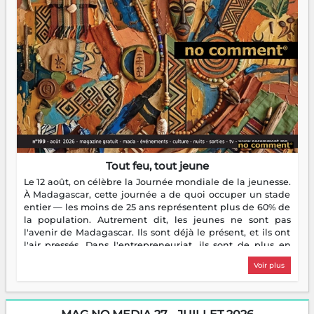
Tout feu, tout jeune
Le 12 août, on célèbre la Journée mondiale de la jeunesse.
À Madagascar, cette journée a de quoi occuper un stade
entier — les moins de 25 ans représentent plus de 60% de
la population. Autrement dit, les jeunes ne sont pas
l'avenir de Madagascar. Ils sont déjà le présent, et ils ont
l'air pressés. Dans l'entrepreneuriat, ils sont de plus en
plus nombreux à se lancer, à créer, à risquer — souvent
Voir plus
sans filet, souvent sans aide, mais toujours avec cette
énergie un peu folle qui fait qu'on se demande s'ils
dorment vraiment la nuit. En culture, les nouvelles sont
encore meilleures. Aina Rasamoelina vient de décrocher le