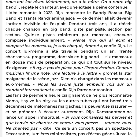
nous ont fait rêver. Maintenant, on a le nôtre. On a notre big
band »
, répète le chanteur, avec une extase à peine contenue.
L'idée remonte à 2022. Rija rencontre le Bandy Baraka Big
Band et Tsanta Randriamihajasoa — ce dernier allait devenir
l'artisan invisible de l'exploit. Pendant trois ans, il a réécrit
chaque chanson en big band, piste par piste, section par
section. Quinze pistes minimum par morceau, chacune
composée individuellement.
« Même moi qui ai écrit et
composé les morceaux, je suis choqué, étonné »
, confie Rija. Le
concert lui-même a été travaillé pendant un an. Trente
chansons au programme, dont six en big band — six morceaux
en douze mois de préparation, ce qui dit tout sur le niveau
d'exigence.
« Il n'y a pas de place pour l'improvisation. Chaque
musicien lit une note, une lecture à la lettre »
, promet la star
malgache de la scène jazz. Rien n'a changé dans les morceaux
eux-mêmes.
« Nous les avons juste embellis, mis sur un
standard international »
, confie Rija Ramanantoanina
Les fans de première heure craignaient de ne plus reconnaître
Mama, Hay ve ka nisy ou les autres tubes qui ont bercé trois
décennies de mélomanes malgaches. Ils peuvent se rassurer —
et se préparer à écouter autrement. Rija Ramanantoanina
lance un appel inhabituel.
« Si vous connaissez les paroles et
que l'envie de chanter en chœur vous presse — retenez-vous.
Ne chantez pas »
, dit-il. Ce sera un concert, pas un spectacle.
Décor sobre, lumières minimalistes, pas d'écran géant. Juste la