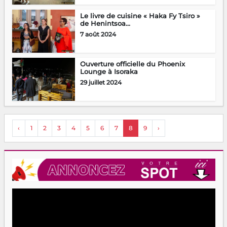
Le livre de cuisine « Haka Fy Tsiro »
de Henintsoa...
7 août 2024
Ouverture officielle du Phoenix
Lounge à Isoraka
29 juillet 2024
‹
1
2
3
4
5
6
7
8
9
›