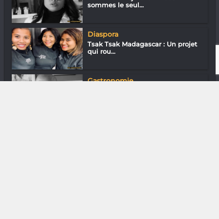
sommes le seul...
Diaspora
Tsak Tsak Madagascar : Un projet
qui rou...
Gastronomie
Fidy Ratrimoarivony du Koko Kafé
DIVERS