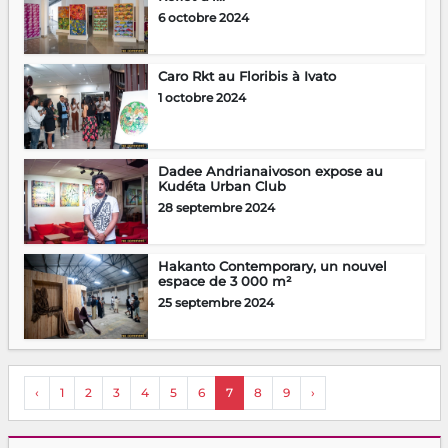
6 octobre 2024
Caro Rkt au Floribis à Ivato
1 octobre 2024
Dadee Andrianaivoson expose au
Kudéta Urban Club
28 septembre 2024
Hakanto Contemporary, un nouvel
espace de 3 000 m²
25 septembre 2024
‹
1
2
3
4
5
6
7
8
9
›