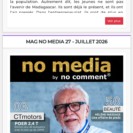
la population. Autrement dit, les jeunes ne sont pas
l'avenir de Madagascar. Ils sont déjà le présent, et ils ont
l'air pressés. Dans l'entrepreneuriat, ils sont de plus en
plus nombreux à se lancer, à créer, à risquer — souvent
Voir plus
sans filet, souvent sans aide, mais toujours avec cette
énergie un peu folle qui fait qu'on se demande s'ils
dorment vraiment la nuit. En culture, les nouvelles sont
encore meilleures. Aina Rasamoelina vient de décrocher le
MAG NO MEDIA 27 - JUILLET 2026
Prix RFI Instrumental Afrique. Miangaly Elia rafle le Prix
Paritana 2026. Madagascar rayonne, et ce sont des mains
jeunes qui tiennent la torche. Alors oui, on pourrait
s'arrêter là, applaudir et rentrer chez soi satisfait. Mais ce
serait passer à côté d'une chose essentielle. La fougue, ça
brûle fort — et parfois, ça brûle vite. Une flamme sans
direction peut éclairer autant qu'elle peut consumer. C'est
là que les aînés entrent en scène — pas pour reprendre le
gouvernail, mais pour montrer où sont les récifs. Les jeunes
ont la force, les vieux ont l'expérience, comme on dit. Ce
n'est pas un combat de générations — c'est une question
d'équipage. Partagez vos réussites, mais aussi vos échecs.
Surtout vos échecs, d'ailleurs — ils enseignent mieux que
n'importe quel manuel. À Madagascar, la barque avance.
Il faut juste s'assurer que tout le monde rame dans le
même sens.