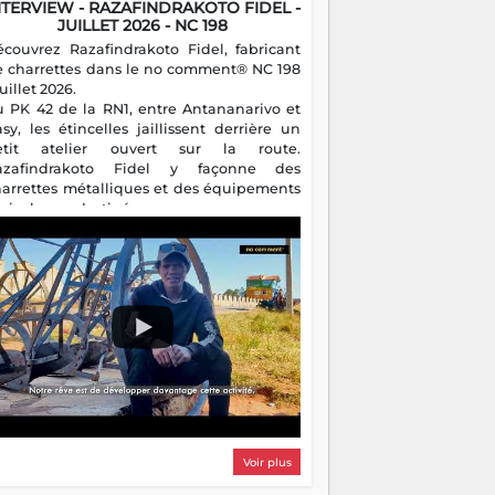
NTERVIEW - RAZAFINDRAKOTO FIDEL -
JUILLET 2026 - NC 198
écouvrez Razafindrakoto Fidel, fabricant
e charrettes dans le no comment® NC 198
juillet 2026.
u PK 42 de la RN1, entre Antananarivo et
asy, les étincelles jaillissent derrière un
etit atelier ouvert sur la route.
azafindrakoto Fidel y façonne des
harrettes métalliques et des équipements
gricoles destinés aux campagnes
algaches. Héritier d'un savoir-faire
milial, il perpétue un métier discret mais
sentiel.
Voir plus