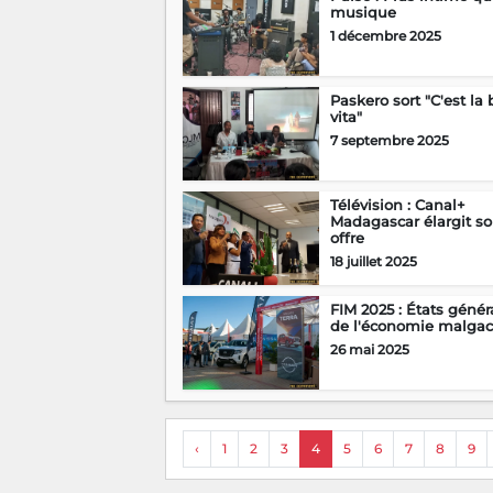
musique
1 décembre 2025
Paskero sort "C'est la 
vita"
7 septembre 2025
Télévision : Canal+
Madagascar élargit s
offre
18 juillet 2025
FIM 2025 : États géné
de l'économie malga
26 mai 2025
‹
1
2
3
4
5
6
7
8
9