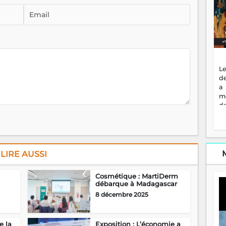
Le
de
a
m
de
ne
dé
l'
no
so
LIRE AUSSI
to
f
Cosmétique : MartiDerm
vr
débarque à Madagascar
s
8 décembre 2025
vi
Af
2
ma
e la
Exposition : L’économie a