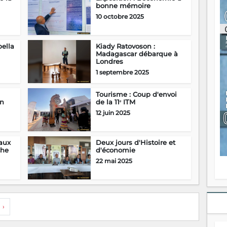
bonne mémoire
ou
re
10 octobre 2025
p
fo
v
bella
Kiady Ratovoson :
éc
Madagascar débarque à
l
Londres
p
1 septembre 2025
mo
fo
Tourisme : Coup d'envoi
di
on
de la 11ᵉ ITM
—
12 juin 2025
vo
v
m
raux
Deux jours d'Histoire et
Ma
che
d'économie
s
22 mai 2025
m
›