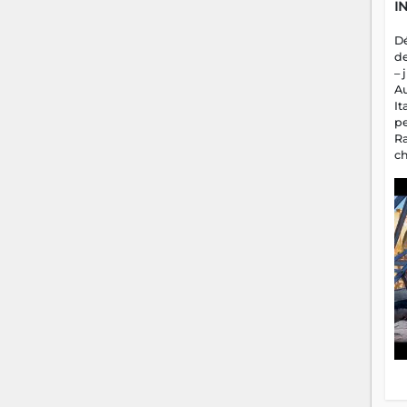
I
D
d
– 
A
It
p
R
c
a
m
fa
es