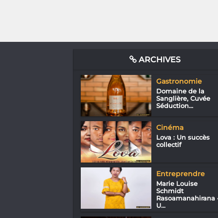
ARCHIVES
Gastronomie
Domaine de la
Sanglière, Cuvée
Séduction...
Cinéma
Lova : Un succès
collectif
Entreprendre
Marie Louise
Schmidt
Rasoamanahirana 
U...