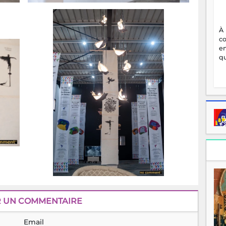
À
c
en
qu
R UN COMMENTAIRE
Email