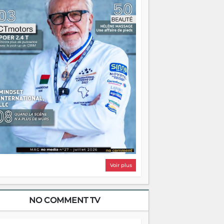
i, on pourrait s'arrêter là, applaudir et
ntrer chez soi satisfait. Mais ce serait
asser à côté d'une chose essentielle. La
ugue, ça brûle fort — et parfois, ça brûle
ite. Une flamme sans direction peut
lairer autant qu'elle peut consumer. C'est
à que les aînés entrent en scène — pas
our reprendre le gouvernail, mais pour
ntrer où sont les récifs. Les jeunes ont la
rce, les vieux ont l'expérience, comme on
t. Ce n'est pas un combat de générations
 c'est une question d'équipage. Partagez
s réussites, mais aussi vos échecs. Surtout
os échecs, d'ailleurs — ils enseignent
ieux que n'importe quel manuel. À
dagascar, la barque avance. Il faut juste
'assurer que tout le monde rame dans le
ême sens.
Voir plus
NO COMMENT TV