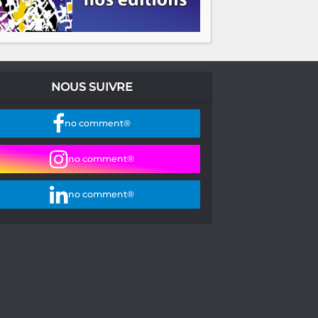
NOUS SUIVRE
no comment®
no comment®
no comment®