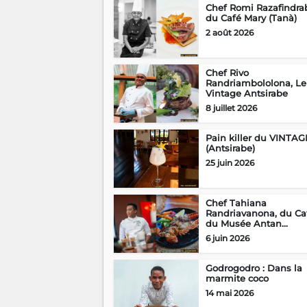
Chef Romi Razafindra
du Café Mary (Tanà)
2 août 2026
Chef Rivo
Randriambololona, Le
Vintage Antsirabe
8 juillet 2026
Pain killer du VINTAG
(Antsirabe)
25 juin 2026
Chef Tahiana
Randriavanona, du Ca
du Musée Antan...
6 juin 2026
Godrogodro : Dans la
marmite coco
14 mai 2026