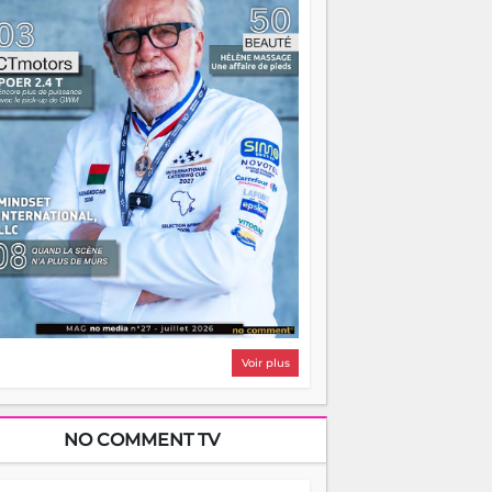
i, on pourrait s'arrêter là, applaudir et
ntrer chez soi satisfait. Mais ce serait
asser à côté d'une chose essentielle. La
ugue, ça brûle fort — et parfois, ça brûle
ite. Une flamme sans direction peut
lairer autant qu'elle peut consumer. C'est
à que les aînés entrent en scène — pas
our reprendre le gouvernail, mais pour
ntrer où sont les récifs. Les jeunes ont la
rce, les vieux ont l'expérience, comme on
t. Ce n'est pas un combat de générations
 c'est une question d'équipage. Partagez
s réussites, mais aussi vos échecs. Surtout
os échecs, d'ailleurs — ils enseignent
ieux que n'importe quel manuel. À
dagascar, la barque avance. Il faut juste
'assurer que tout le monde rame dans le
ême sens.
Voir plus
NO COMMENT TV