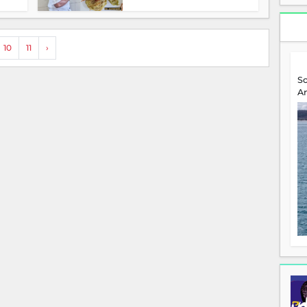
10
11
›
S
A