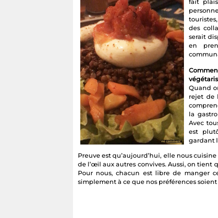
fait pla
personn
touriste
des coll
serait di
en pren
communa
Comment
végétari
Quand on
rejet de
comprend
la gastr
Avec tou
est plut
gardant l
Preuve est qu’aujourd’hui, elle nous cuisine
de l’œil aux autres convives. Aussi, on tient
Pour nous, chacun est libre de manger c
simplement à ce que nos préférences soient 