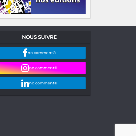
NOUS SUIVRE
no comment®
no comment®
no comment®