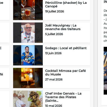
I
be
Pėnicilline (shacker) by La
Canopé
D
19 juillet 2026
d
– 
A
Joël Mauvigney : La
It
revanche des traiteurs
p
5 juillet 2026
R
c
a
E
Sodago : Local et pétillant
m
13 juin 2026
fa
es
Cocktail Mimosa par Café
fé
du Musée
27 mai 2026
Chef Imbe Gervais - La
Taverne des Pirates
(Sainte...
10 mai 2026