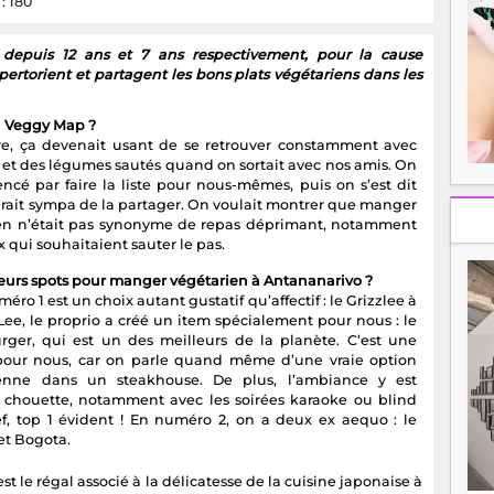
: 180
 depuis 12 ans et 7 ans respectivement, pour la cause
épertorient et partagent les bons plats végétariens dans les
 Veggy Map ?
ire, ça devenait usant de se retrouver constamment avec
s et des légumes sautés quand on sortait avec nos amis. On
cé par faire la liste pour nous-mêmes, puis on s’est dit
erait sympa de la partager. On voulait montrer que manger
en n’était pas synonyme de repas déprimant, notamment
 qui souhaitaient sauter le pas.
leurs spots pour manger végétarien à Antananarivo ?
éro 1 est un choix autant gustatif qu’affectif : le Grizzlee à
 Lee, le proprio a créé un item spécialement pour nous : le
rger, qui est un des meilleurs de la planète. C’est une
 pour nous, car on parle quand même d’une vraie option
ienne dans un steakhouse. De plus, l’ambiance y est
 chouette, notamment avec les soirées karaoke ou blind
ref, top 1 évident ! En numéro 2, on a deux ex aequo : le
et Bogota.
t le régal associé à la délicatesse de la cuisine japonaise à