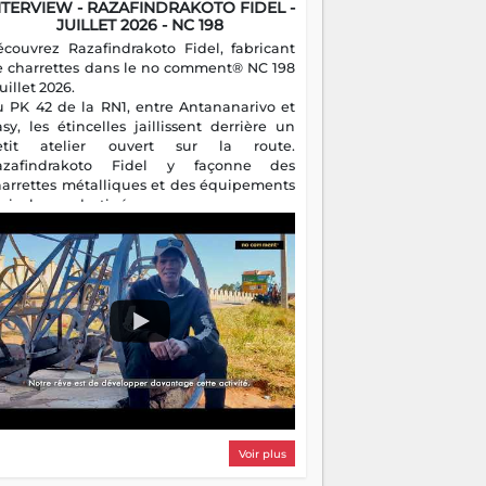
NTERVIEW - RAZAFINDRAKOTO FIDEL -
JUILLET 2026 - NC 198
écouvrez Razafindrakoto Fidel, fabricant
e charrettes dans le no comment® NC 198
juillet 2026.
u PK 42 de la RN1, entre Antananarivo et
asy, les étincelles jaillissent derrière un
etit atelier ouvert sur la route.
azafindrakoto Fidel y façonne des
harrettes métalliques et des équipements
gricoles destinés aux campagnes
algaches. Héritier d'un savoir-faire
milial, il perpétue un métier discret mais
sentiel.
Voir plus