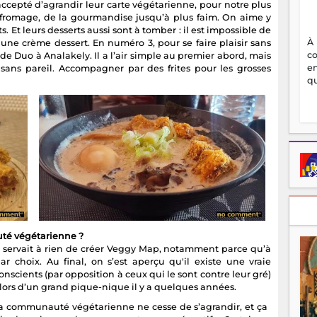
accepté d’agrandir leur carte végétarienne, pour notre plus
 du fromage, de la gourmandise jusqu’à plus faim. On aime y
. Et leurs desserts aussi sont à tomber : il est impossible de
À
une crème dessert. En numéro 3, pour se faire plaisir sans
c
de Duo à Analakely. Il a l’air simple au premier abord, mais
en
 sans pareil. Accompagner par des frites pour les grosses
qu
uté végétarienne ?
 servait à rien de créer Veggy Map, notamment parce qu’à
 choix. Au final, on s’est aperçu qu'il existe une vraie
cients (par opposition à ceux qui le sont contre leur gré)
e lors d’un grand pique-nique il y a quelques années.
la communauté végétarienne ne cesse de s’agrandir, et ça