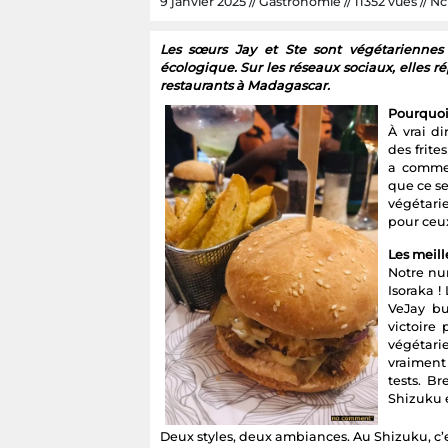
9 janvier 2025 // Gastronomie // 11352 vues // Nc 
Les sœurs Jay et Ste sont végétariennes
écologique. Sur les réseaux sociaux, elles r
restaurants à Madagascar.
Pourquoi
À vrai d
des frite
a commen
que ce s
végétari
pour ceux
Les meil
Notre num
Isoraka !
VeJay bu
victoire
végétar
vraiment
tests. B
Shizuku 
Deux styles, deux ambiances. Au Shizuku, c’es