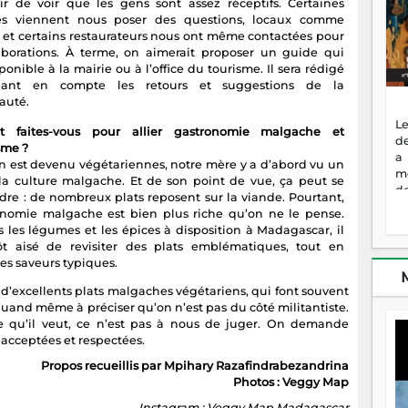
isir de voir que les gens sont assez réceptifs. Certaines
es viennent nous poser des questions, locaux comme
s, et certains restaurateurs nous ont même contactées pour
aborations. À terme, on aimerait proposer un guide qui
sponible à la mairie ou à l’office du tourisme. Il sera rédigé
ant en compte les retours et suggestions de la
uté.
Le
 faites-vous pour allier gastronomie malgache et
de
sme ?
a
 est devenu végétariennes, notre mère y a d’abord vu un
m
 la culture malgache. Et de son point de vue, ça peut se
de
re : de nombreux plats reposent sur la viande. Pourtant,
ne
onomie malgache est bien plus riche qu’on ne le pense.
dé
s les légumes et les épices à disposition à Madagascar, il
l'
ôt aisé de revisiter des plats emblématiques, tout en
no
es saveurs typiques.
so
to
 d’excellents plats malgaches végétariens, qui font souvent
f
 quand même à préciser qu’on n’est pas du côté militantiste.
vr
e qu’il veut, ce n’est pas à nous de juger. On demande
s
acceptées et respectées.
vi
Propos recueillis par Mpihary Razafindrabezandrina
Af
Photos : Veggy Map
2
ma
Instagram : Veggy Map Madagascar