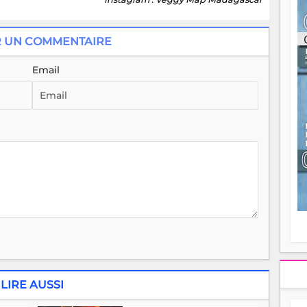
ou
re
p
R UN COMMENTAIRE
fo
v
Email
éc
l
p
mo
fo
di
—
vo
v
m
Ma
s
m
LIRE AUSSI