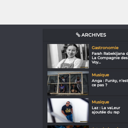
ARCHIVES
Gastronomie
Farah Rabekijana 
La Compagnie des
Voy...
Musique
Anga : Funky, n’est
ce pas ?
Musique
Laz : La vaLeur
ajoutée du rap