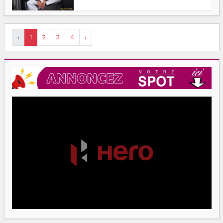
‹
1
2
3
4
›