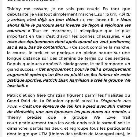
Thierry me rassure, je ne vais pas courir. En tant que
débutante, je vais tout simplement marcher…sur 15 km.
« Si tu
y arrives, c’est déjà un bon début !
»
, me lance-t-il.
« Nous
allons faire le parcours sens inverse de façon à rejoindre les
coureurs. »
Tout en marchant, il m’explique que le plus
important en trail c’est d’avoir les bonnes chaussures
.
« Le
reste des équipements vient après quand on veut performer,
sac à eau, bas de contention… »
Ce sport combine la marche,
la course, le trek et se pratique en pleine nature sur une
longue distance sur des chemins de terres ou des sentiers.
Depuis quelques années à Madagascar, le trail remporte un
grand succès.
« Cet engouement pour le trail a brusquement
augmenté après qu'un féru ou plutôt un fou furieux de cette
pratique sportive, Patrick Elian Ramilison a créé le groupe We
love trail. »
Patrick et son frère Christian figurent parmi les finalistes du
Grand Raid de La Réunion appelé aussi
La Diagonale des
Fous.
« C’est une épreuve de 166 km à pied avec 9611 mètres
de dénivelés, une des épreuves les plus dures du monde. »
Thierry précise que le groupe We Love Trail
court pratiquement tous les week-ends soit le samedi soit le
dimanche, parfois les deux, et regroupe tous les pratiquants
dont le groupe UTM (Unions des trailers de Madagasikara), le