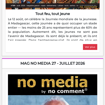
Tout feu, tout jeune
Le 12 août, on célèbre la Journée mondiale de la jeunesse.
À Madagascar, cette journée a de quoi occuper un stade
entier — les moins de 25 ans représentent plus de 60% de
la population. Autrement dit, les jeunes ne sont pas
l'avenir de Madagascar. Ils sont déjà le présent, et ils ont
l'air pressés. Dans l'entrepreneuriat, ils sont de plus en
plus nombreux à se lancer, à créer, à risquer — souvent
Voir plus
sans filet, souvent sans aide, mais toujours avec cette
énergie un peu folle qui fait qu'on se demande s'ils
dorment vraiment la nuit. En culture, les nouvelles sont
encore meilleures. Aina Rasamoelina vient de décrocher le
MAG NO MEDIA 27 - JUILLET 2026
Prix RFI Instrumental Afrique. Miangaly Elia rafle le Prix
Paritana 2026. Madagascar rayonne, et ce sont des mains
jeunes qui tiennent la torche. Alors oui, on pourrait
s'arrêter là, applaudir et rentrer chez soi satisfait. Mais ce
serait passer à côté d'une chose essentielle. La fougue, ça
brûle fort — et parfois, ça brûle vite. Une flamme sans
direction peut éclairer autant qu'elle peut consumer. C'est
là que les aînés entrent en scène — pas pour reprendre le
gouvernail, mais pour montrer où sont les récifs. Les jeunes
ont la force, les vieux ont l'expérience, comme on dit. Ce