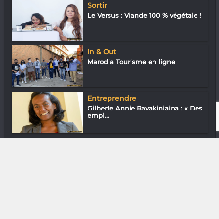
Sortir
Le Versus : Viande 100 % végétale !
In & Out
Marodia Tourisme en ligne
Entreprendre
Gilberte Annie Ravakiniaina : « Des
empl...
Arts de la scène
Hasina Randriamiandrisoa & Fa
Valitera :...
DIVERS