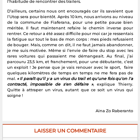
l’habitude de rencontrer des trailers.
D’ailleurs, certains nous ont encouragés car ils savaient que
l’Utop sera pour bientôt. Après 10 km, nous arrivons au niveau
de la commune de Fiaferana, pour une petite pause bien
méritée. Il faut maintenant refaire le chemin inverse pour
rentrer. Ce retour a été assez difficile pour moi car je ressentais
la fatigue sur tout le bas de mon corps : mes pieds refusaient
de bouger. Mais, comme on dit, il ne faut jamais abandonner,
je me suis motivée. Même si l’envie de faire du stop avec les
rares voitures qui passaient me démangeait. Au final, j’ai
parcouru 23,5 km, et franchement, pour une débutante, c’est
un exploit ! Je pense que je vais renouer avec le sport, faire
quelques kilomètres de temps en temps ne me fera pas de
mal.
« Il paraît qu'il y a un virus du trail et qu'une fois qu'on l'a
contracté, impossible de s'en défaire »
, explique Thierry.
Quitte à attraper un virus, autant que ce soit un virus qui
soigne !
Aina Zo Raberanto
LAISSER UN COMMENTAIRE