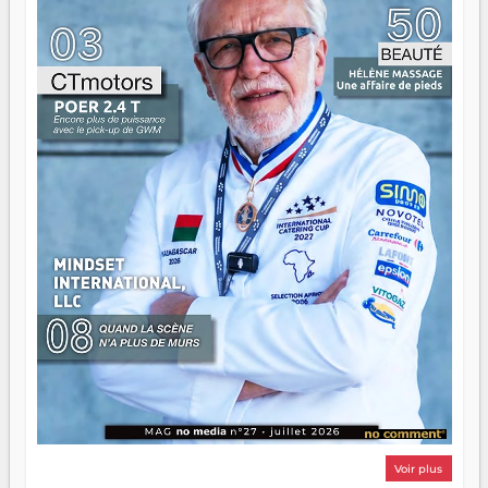
n'est pas un combat de générations — c'est une question
d'équipage. Partagez vos réussites, mais aussi vos échecs.
Surtout vos échecs, d'ailleurs — ils enseignent mieux que
n'importe quel manuel. À Madagascar, la barque avance.
Il faut juste s'assurer que tout le monde rame dans le
même sens.
Voir plus