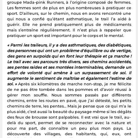
groupe Mada-pink Runners, à l’origine composé de femmes.
Les femmes sont de plus en plus nombreuses à pratiquer ce
sport. D’ailleurs, sur le chemin, nous en avons rencontré une
qui nous a confié qu’étant asthmatique, le trail l’a aidé à
guérir. Elle ne prend pratiquement plus de médicaments
mais s’entraîne régulièrement. Il n’est plus à rappeler que
pratiquer un sport est important pour le corps et le mental.
« Parmi les traileurs, il y a des asthmatiques, des diabétiques,
des personnes qui ont un problème d'équilibre ou de vertige,
des gens en surpoids qui en font leur thérapie et ça marche !
Le trail avec ses parcours très divers, ses chemins accidentés,
ses pentes raides et ses montées interminables, demande un
effort de volonté qui amène à un surpassement de soi. Il
augmente le sentiment de maîtrise et également l'estime de
soi. »
Après six kilomètres de marche non-stop, je me félicite
de ne pas être tombée dans les pommes et d’avoir réussi à
gérer mon souffle. Nous sommes passés par différents
chemins, entre les routes en pavé, que j’ai détesté, les petits
chemins de terre, les pentes… Mais je pense que ce qui m’a le
plus aidé, c’est aussi la beauté du paysage même si les dégâts
des feux de brousse sont palpables. Il est vrai que le trail, au-
delà du sport, permet de se reconnecter avec la nature et
pour ma part, de connaître un peu plus mon pays. La
découverte des villages, des habitants, qui, eux, ont