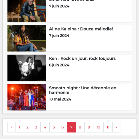
7 juin 2024
Aline Kaloina : Douce mélodie!
7 juin 2024
Ken : Rock un jour, rock toujours
6 juin 2024
Smooth night : Une décennie en
harmonie !
10 mai 2024
‹
1
2
3
4
5
6
7
8
9
10
11
›