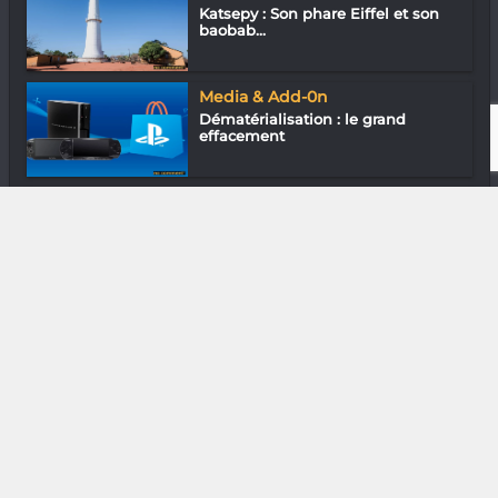
Katsepy : Son phare Eiffel et son
baobab...
Media & Add-0n
Dématérialisation : le grand
effacement
Mode & Design
Diana Chamia Anjarasoa « Un
bijou, c’es...
DIVERS