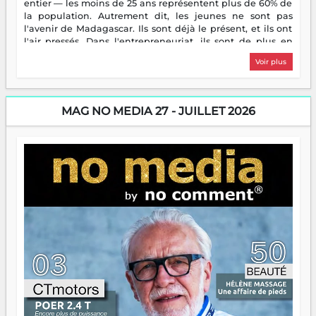
entier — les moins de 25 ans représentent plus de 60% de
la population. Autrement dit, les jeunes ne sont pas
l'avenir de Madagascar. Ils sont déjà le présent, et ils ont
l'air pressés. Dans l'entrepreneuriat, ils sont de plus en
plus nombreux à se lancer, à créer, à risquer — souvent
Voir plus
sans filet, souvent sans aide, mais toujours avec cette
énergie un peu folle qui fait qu'on se demande s'ils
dorment vraiment la nuit. En culture, les nouvelles sont
encore meilleures. Aina Rasamoelina vient de décrocher le
MAG NO MEDIA 27 - JUILLET 2026
Prix RFI Instrumental Afrique. Miangaly Elia rafle le Prix
Paritana 2026. Madagascar rayonne, et ce sont des mains
jeunes qui tiennent la torche. Alors oui, on pourrait
s'arrêter là, applaudir et rentrer chez soi satisfait. Mais ce
serait passer à côté d'une chose essentielle. La fougue, ça
brûle fort — et parfois, ça brûle vite. Une flamme sans
direction peut éclairer autant qu'elle peut consumer. C'est
là que les aînés entrent en scène — pas pour reprendre le
gouvernail, mais pour montrer où sont les récifs. Les jeunes
ont la force, les vieux ont l'expérience, comme on dit. Ce
n'est pas un combat de générations — c'est une question
d'équipage. Partagez vos réussites, mais aussi vos échecs.
Surtout vos échecs, d'ailleurs — ils enseignent mieux que
n'importe quel manuel. À Madagascar, la barque avance.
Il faut juste s'assurer que tout le monde rame dans le
même sens.