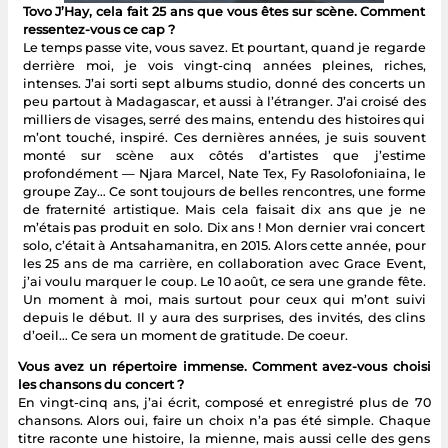
Tovo J’Hay, cela fait 25 ans que vous êtes sur scène. Comment
ressentez-vous ce cap ?
Le temps passe vite, vous savez. Et pourtant, quand je regarde
derrière moi, je vois vingt-cinq années pleines, riches,
intenses. J’ai sorti sept albums studio, donné des concerts un
peu partout à Madagascar, et aussi à l’étranger. J’ai croisé des
milliers de visages, serré des mains, entendu des histoires qui
m’ont touché, inspiré. Ces dernières années, je suis souvent
monté sur scène aux côtés d’artistes que j’estime
profondément — Njara Marcel, Nate Tex, Fy Rasolofoniaina, le
groupe Zay… Ce sont toujours de belles rencontres, une forme
de fraternité artistique. Mais cela faisait dix ans que je ne
m’étais pas produit en solo. Dix ans ! Mon dernier vrai concert
solo, c’était à Antsahamanitra, en 2015. Alors cette année, pour
les 25 ans de ma carrière, en collaboration avec Grace Event,
j’ai voulu marquer le coup. Le 10 août, ce sera une grande fête.
Un moment à moi, mais surtout pour ceux qui m’ont suivi
depuis le début. Il y aura des surprises, des invités, des clins
d’oeil… Ce sera un moment de gratitude. De coeur.
Vous avez un répertoire immense. Comment avez-vous choisi
les chansons du concert ?
En vingt-cinq ans, j’ai écrit, composé et enregistré plus de 70
chansons. Alors oui, faire un choix n’a pas été simple. Chaque
titre raconte une histoire, la mienne, mais aussi celle des gens