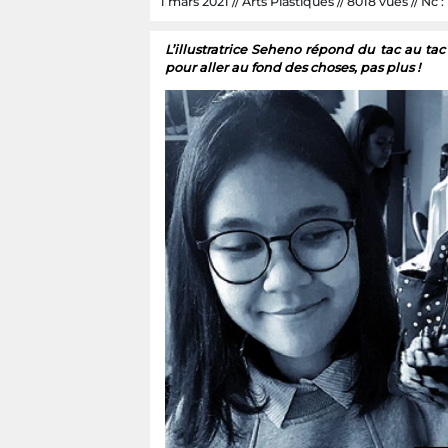
1 mars 2021 // Arts Plastiques // 8018 vues // Nc :
L’illustratrice Seheno répond du tac au t
pour aller au fond des choses, pas plus !