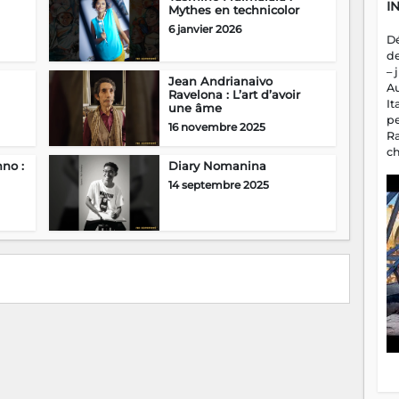
I
Mythes en technicolor
6 janvier 2026
D
d
– 
Jean Andrianaivo
A
Ravelona : L’art d’avoir
It
une âme
p
16 novembre 2025
R
c
no :
Diary Nomanina
a
m
14 septembre 2025
fa
es