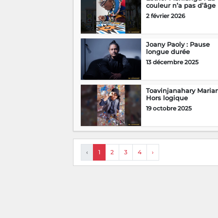
couleur n’a pas d’âge
2 février 2026
Joany Paoly : Pause
longue durée
13 décembre 2025
Toavinjanahary Marian
Hors logique
19 octobre 2025
‹
1
2
3
4
›