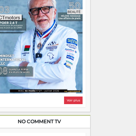
i, on pourrait s'arrêter là, applaudir et
ntrer chez soi satisfait. Mais ce serait
asser à côté d'une chose essentielle. La
ugue, ça brûle fort — et parfois, ça brûle
ite. Une flamme sans direction peut
lairer autant qu'elle peut consumer. C'est
à que les aînés entrent en scène — pas
our reprendre le gouvernail, mais pour
ntrer où sont les récifs. Les jeunes ont la
rce, les vieux ont l'expérience, comme on
t. Ce n'est pas un combat de générations
 c'est une question d'équipage. Partagez
s réussites, mais aussi vos échecs. Surtout
os échecs, d'ailleurs — ils enseignent
ieux que n'importe quel manuel. À
dagascar, la barque avance. Il faut juste
'assurer que tout le monde rame dans le
ême sens.
Voir plus
NO COMMENT TV