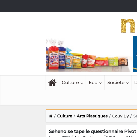
Culture
Eco
Societe
D
Culture
Arts Plastiques
Couv By
S
Seheno se tape le questionnaire Pivot