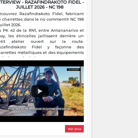
NTERVIEW - RAZAFINDRAKOTO FIDEL -
JUILLET 2026 - NC 198
écouvrez Razafindrakoto Fidel, fabricant
e charrettes dans le no comment® NC 198
juillet 2026.
u PK 42 de la RN1, entre Antananarivo et
asy, les étincelles jaillissent derrière un
etit atelier ouvert sur la route.
azafindrakoto Fidel y façonne des
harrettes métalliques et des équipements
gricoles destinés aux campagnes
algaches. Héritier d'un savoir-faire
milial, il perpétue un métier discret mais
sentiel.
Voir plus