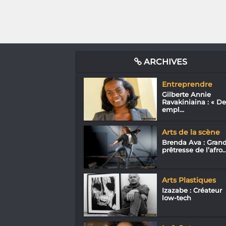
ARCHIVES
Entreprendre
Gilberte Annie
Ravakiniaina : « De
empl...
Arts de la scène
Brenda Ava : Gran
prêtresse de l’afro..
Arts Plastiques
Izazabe : Créateur
low-tech