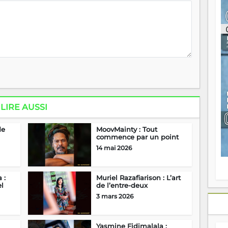
ou
re
p
fo
v
éc
l
p
mo
fo
di
LIRE AUSSI
—
vo
v
de
MoovMainty : Tout
m
commence par un point
Ma
14 mai 2026
s
m
 :
Muriel Razafiarison : L’art
el
de l’entre-deux
3 mars 2026
Yasmine Fidimalala :