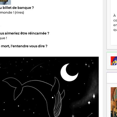
 billet de banque ?
monde ! (rires)
À
c
en
.
qu
ous aimeriez être réincarnée ?
ue !
 mort, l'entendre vous dire ?