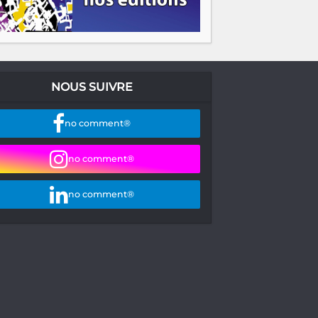
NOUS SUIVRE
no comment®
no comment®
no comment®