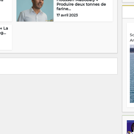
Produire deux tonnes de
farine...
17 avril 2023
 « La
...
S
A