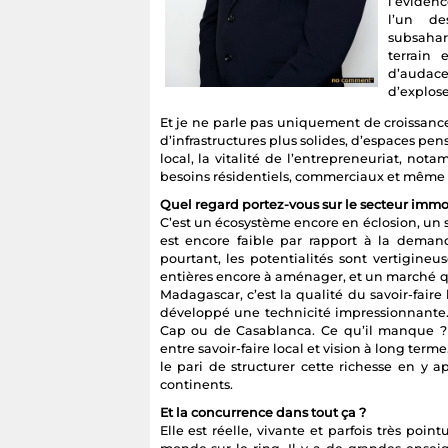
l’éviden
l’un de
subsahar
terrain 
d’audace.
d’explose
Et je ne parle pas uniquement de croissan
d’infrastructures plus solides, d’espaces pe
local, la vitalité de l’entrepreneuriat, not
besoins résidentiels, commerciaux et même t
Quel regard portez-vous sur le secteur immob
C’est un écosystème encore en éclosion, un sec
est encore faible par rapport à la dema
pourtant, les potentialités sont vertigine
entières encore à aménager, et un marché qu
Madagascar, c’est la qualité du savoir-faire 
développé une technicité impressionnante. O
Cap ou de Casablanca. Ce qu’il manque ?
entre savoir-faire local et vision à long term
le pari de structurer cette richesse en y 
continents.
Et la concurrence dans tout ça ?
Elle est réelle, vivante et parfois très poin