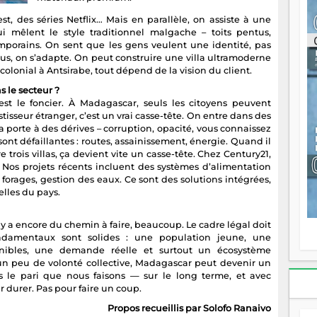
ou
st, des séries Netflix… Mais en parallèle, on assiste à une
re
i mêlent le style traditionnel malgache – toits pentus,
p
porains. On sent que les gens veulent une identité, pas
fo
us, on s’adapte. On peut construire une villa ultramoderne
v
olonial à Antsirabe, tout dépend de la vision du client.
éc
l
s le secteur ?
p
est le foncier. À Madagascar, seuls les citoyens peuvent
mo
isseur étranger, c’est un vrai casse-tête. On entre dans des
fo
 porte à des dérives – corruption, opacité, vous connaissez
di
s sont défaillantes : routes, assainissement, énergie. Quand il
—
e trois villas, ça devient vite un casse-tête. Chez Century21,
vo
Nos projets récents incluent des systèmes d’alimentation
v
orages, gestion des eaux. Ce sont des solutions intégrées,
m
elles du pays.
Ma
s
Il y a encore du chemin à faire, beaucoup. Le cadre légal doit
m
fondamentaux sont solides : une population jeune, une
onibles, une demande réelle et surtout un écosystème
n peu de volonté collective, Madagascar peut devenir un
s le pari que nous faisons — sur le long terme, et avec
r durer. Pas pour faire un coup.
Propos recueillis par Solofo Ranaivo