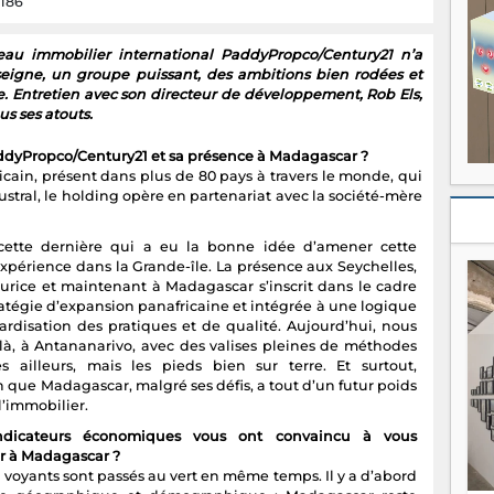
 186
eau immobilier international PaddyPropco/Century21 n’a
seigne, un groupe puissant, des ambitions bien rodées et
 Entretien avec son directeur de développement, Rob Els,
us ses atouts.
dyPropco/Century21 et sa présence à Madagascar ?
ain, présent dans plus de 80 pays à travers le monde, qui
ustral, le holding opère en partenariat avec la société-mère
 cette dernière qui a eu la bonne idée d’amener cette
xpérience dans la Grande-île. La présence aux Seychelles,
Maurice et maintenant à Madagascar s’inscrit dans le cadre
ratégie d’expansion panafricaine et intégrée à une logique
ardisation des pratiques et de qualité. Aujourd’hui, nous
à, à Antananarivo, avec des valises pleines de méthodes
s ailleurs, mais les pieds bien sur terre. Et surtout,
on que Madagascar, malgré ses défis, a tout d’un futur poids
l’immobilier.
ndicateurs économiques vous ont convaincu à vous
r à Madagascar ?
 voyants sont passés au vert en même temps. Il y a d’abord