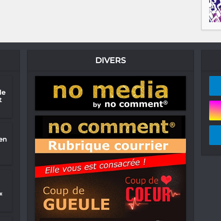
DIVERS
le
t
en
«