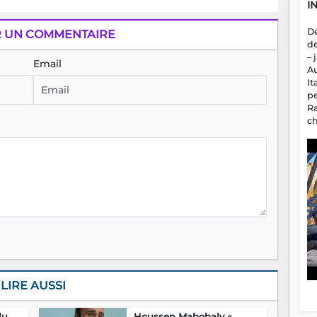
I
D
R UN COMMENTAIRE
d
– 
Email
A
It
p
R
c
a
m
fa
es
LIRE AUSSI
du
Houssen Mabobaly «