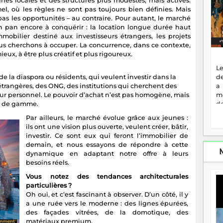
nes locales et des structures plus modestes, mais actives.
l, où les règles ne sont pas toujours bien définies. Mais
s les opportunités – au contraire. Pour autant, le marché
 un pan encore à conquérir : la location longue durée haut
immobilier destiné aux investisseurs étrangers, les projets
ous cherchons à occuper. La concurrence, dans ce contexte,
ieux, à être plus créatif et plus rigoureux.
Le
de
de la diaspora ou résidents, qui veulent investir dans la
a
u étrangères, des ONG, des institutions qui cherchent des
m
eur personnel. Le pouvoir d’achat n’est pas homogène, mais
de
ut de gamme.
ne
Par ailleurs, le marché évolue grâce aux jeunes :
dé
ils ont une vision plus ouverte, veulent créer, bâtir,
l'
investir. Ce sont eux qui feront l’immobilier de
no
demain, et nous essayons de répondre à cette
so
dynamique en adaptant notre offre à leurs
to
besoins réels.
f
vr
Vous notez des tendances architecturales
s
particulières ?
vi
Oh oui, et c’est fascinant à observer. D’un côté, il y
Af
a une ruée vers le moderne : des lignes épurées,
2
des façades vitrées, de la domotique, des
ma
matériaux premium.