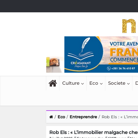
Culture
Eco
Societe
D
Eco
Entreprendre
Rob Els : « L’imm
Rob Els : « L’immobilier malgache c