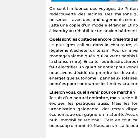
On sent l’influence des voyages, de Pintere
redécouverte des racines. Des maisons qu
boiseries – avec des aménagements contem
juste une copie d’un modèle étranger. Et no
à Ivandry ou réhabiliter un ancien bâtiment c
Quels sont les obstacles encore présents dan
Le plus gros caillou dans la chaussure, c’
légalement acheter un terrain. Pour un invest
montages alambiqués, qui ouvrent parfois la
la chanson (rire). Ensuite, les infrastructure
faut électrifier un quartier entier pour vendr
nous avons décidé de prendre les devants. 
énergétique autonome : panneaux solaires, f
pensées pour contourner les limites structur
Et selon vous, quel avenir pour ce marché ?
Je suis d’un naturel optimiste, mais lucide. 
évoluer, les pratiques aussi. Mais les 
urbanisation galopante, des terres disp
économique qui gagne en maturité. Avec u
hub immobilier régional. C’est en tout ca
beaucoup d’humilité. Nous, on s’installe pou