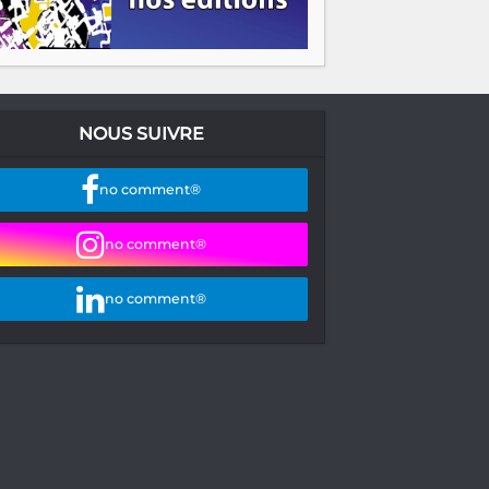
NOUS SUIVRE
no comment®
no comment®
no comment®