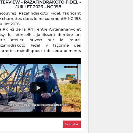
NTERVIEW - RAZAFINDRAKOTO FIDEL -
JUILLET 2026 - NC 198
écouvrez Razafindrakoto Fidel, fabricant
e charrettes dans le no comment® NC 198
juillet 2026.
u PK 42 de la RN1, entre Antananarivo et
asy, les étincelles jaillissent derrière un
etit atelier ouvert sur la route.
azafindrakoto Fidel y façonne des
harrettes métalliques et des équipements
gricoles destinés aux campagnes
algaches. Héritier d'un savoir-faire
milial, il perpétue un métier discret mais
sentiel.
Voir plus