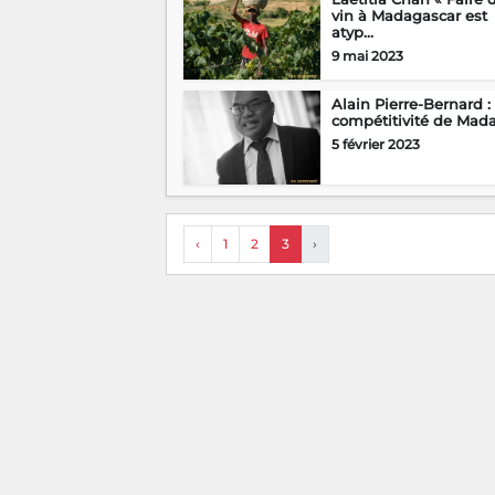
vin à Madagascar est
atyp...
9 mai 2023
Alain Pierre-Bernard :
compétitivité de Madag
5 février 2023
‹
1
2
3
›