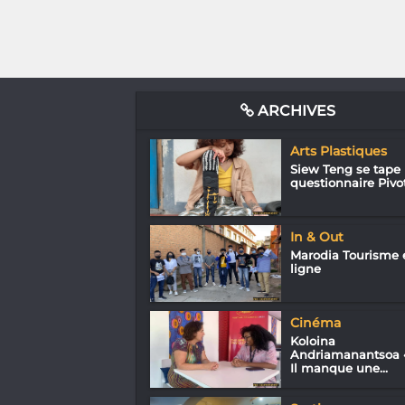
ARCHIVES
Arts Plastiques
Siew Teng se tape 
questionnaire Pivo
In & Out
Marodia Tourisme 
ligne
Cinéma
Koloina
Andriamanantsoa 
Il manque une...