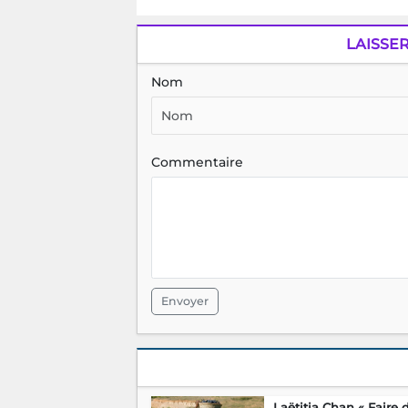
LAISSE
Nom
Commentaire
Envoyer
Laëtitia Chan « Faire 