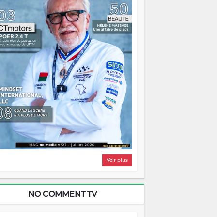
i, on pourrait s'arrêter là, applaudir et
ntrer chez soi satisfait. Mais ce serait
asser à côté d'une chose essentielle. La
ugue, ça brûle fort — et parfois, ça brûle
ite. Une flamme sans direction peut
lairer autant qu'elle peut consumer. C'est
à que les aînés entrent en scène — pas
our reprendre le gouvernail, mais pour
ntrer où sont les récifs. Les jeunes ont la
rce, les vieux ont l'expérience, comme on
t. Ce n'est pas un combat de générations
 c'est une question d'équipage. Partagez
s réussites, mais aussi vos échecs. Surtout
os échecs, d'ailleurs — ils enseignent
ieux que n'importe quel manuel. À
dagascar, la barque avance. Il faut juste
'assurer que tout le monde rame dans le
ême sens.
Voir plus
NO COMMENT TV