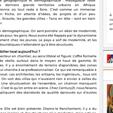
ce géographique et démographique : Madagascar reste
s derniers grands territoires urbains en Afrique
ienne où tout reste à faire. C’est comme un immense
en friche, en attente d’idées, de projets et d’un peu
À
 Ensuite, les grandes villes – Tana en tête – sont en train
c
r.
en
qu
ce démographique. On sent poindre un désir de modernité,
nsés pour les gens. Nous avons été frappés par le dynamisme
amment chez les jeunes. Le pays a soif de modernité, et les
ouristiques n’attendent qu’à être structurés.
ilier local aujourd’hui ?
teur en chantier, au sens littéral et figuré. L’offre formelle
nde réelle, surtout dans le moyen et haut de gamme. Et
uses. Il y a énormément de terrains disponibles, des zones
i cherche à se professionnaliser. Ce qui est remarquable à
local. Les architectes, les artisans, les ingénieurs… tous ont
n voit des villas qui n’auraient rien à envier à celles du
 Une structuration de l’ensemble, un chaînon manquant
e. C’est là qu’on entre en scène. Chez Century21, nous faisons
appliquant des standards de qualité éprouvés sur d’autres
tue. Elle est bien présente. Disons-le franchement, il y a du