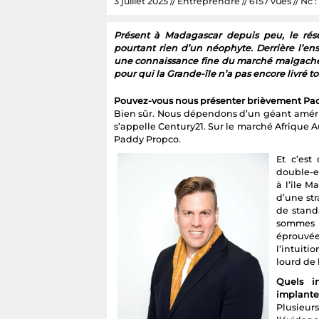
3 juillet 2025 // Entreprendre // 6157 vues // Nc :
Présent à Madagascar depuis peu, le rés
pourtant rien d’un néophyte. Derrière l’en
une connaissance fine du marché malgache.
pour qui la Grande-île n’a pas encore livré to
Pouvez-vous nous présenter brièvement Pad
Bien sûr. Nous dépendons d’un géant améric
s’appelle Century21. Sur le marché Afrique A
Paddy Propco.
Et c’est
double-e
à l’île 
d’une st
de stand
sommes l
éprouvée
l’intuiti
lourd de 
Quels i
implante
Plusieurs