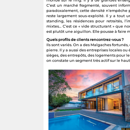
monde sur le ring. Il y a de grandes enseig
C’est un marché fragmenté, souvent informe
paradoxalement, cette densité n’empêche pa
reste largement sous-exploité. Il y a tout
standing, les résidences pour retraités, l’
mixtes… C’est ce « vide structurant » que n
est plutôt une aiguillon. Elle pousse à faire m
Quels profils de clients rencontrez-vous ?
Ils sont variés. On a des Malgaches fortunés, 
pierre. Il y a aussi des entreprises locales o
sièges, des entrepôts, des logements pour l
on constate un segment très actif sur le ha