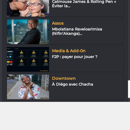
Catmouse James & Rolling Pen «
Éviter la...
Assos
Mbolatiana Raveloarimisa
(Nifin’Akanga)...
Media & Add-0n
F2P : payer pour jouer ?
Downtown
À Diégo avec Chacha
Nature
Bernard Devaux : L’homme qui dit
non au...