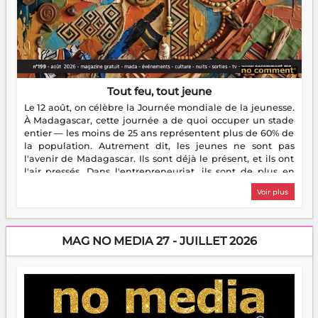
Tout feu, tout jeune
Le 12 août, on célèbre la Journée mondiale de la jeunesse.
À Madagascar, cette journée a de quoi occuper un stade
entier — les moins de 25 ans représentent plus de 60% de
la population. Autrement dit, les jeunes ne sont pas
l'avenir de Madagascar. Ils sont déjà le présent, et ils ont
l'air pressés. Dans l'entrepreneuriat, ils sont de plus en
plus nombreux à se lancer, à créer, à risquer — souvent
Voir plus
sans filet, souvent sans aide, mais toujours avec cette
énergie un peu folle qui fait qu'on se demande s'ils
dorment vraiment la nuit. En culture, les nouvelles sont
encore meilleures. Aina Rasamoelina vient de décrocher le
MAG NO MEDIA 27 - JUILLET 2026
Prix RFI Instrumental Afrique. Miangaly Elia rafle le Prix
Paritana 2026. Madagascar rayonne, et ce sont des mains
jeunes qui tiennent la torche. Alors oui, on pourrait
s'arrêter là, applaudir et rentrer chez soi satisfait. Mais ce
serait passer à côté d'une chose essentielle. La fougue, ça
brûle fort — et parfois, ça brûle vite. Une flamme sans