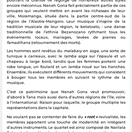
pourtant la Grande Île regorge de nombreux autres styles
encore méconnus. Nanah Gona fait précisément partie de ces
groupes qui veulent mettre en avant les richesses de leur
ville, Moramanga, située dans la partie centre-sud de la
région de l’Alaotra-Mangoro. Leur musique s’inspire de la
tradition musicale de leur région, le betatoato, : une danse
traditionnelle de l’ethnie Bezanozano rythmant tous les
événements locaux, mariages, levées de pierres ou
famadihana
(retournement des morts).
Les hommes sont revêtus du
malabary
en
soga,
une sorte de
tunique à carreaux, avec le
lamba soga
sur l’épaule et un
chapeau à large bord, tandis que les femmes portent une
robe longue, un foulard et un
lamba
noué sur les hanches.
Ensemble, ils exécutent différents mouvements qui consistent
à bouger tous les membres en suivant le rythme de la
musique.
C’est ce patrimoine que Nanah Gona veut promouvoir,
d’abord à Tana mais aussi dans d’autres régions de l’île, voire
à l’international. Raison pour laquelle, le groupe multiplie les
représentations dans la capitale.
Ne voulant pas se contenter de faire du
« root »
revivaliste, les
membres apportent une touche de modernité en intégrant
d’autres instruments. Le quartet est ainsi composé de Narilala