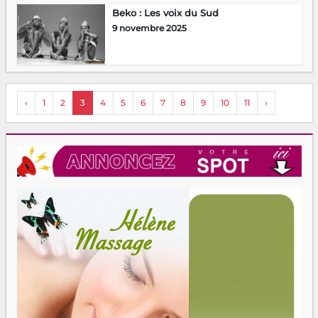
Beko : Les voix du Sud
9 novembre 2025
‹
1
2
3
4
5
6
7
8
9
10
11
›