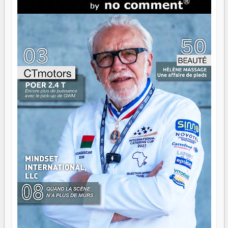
direction peut éclairer autant qu'elle peut consumer. C'est
là que les aînés entrent en scène — pas pour reprendre le
gouvernail, mais pour montrer où sont les récifs. Les jeunes
ont la force, les vieux ont l'expérience, comme on dit. Ce
n'est pas un combat de générations — c'est une question
d'équipage. Partagez vos réussites, mais aussi vos échecs.
Surtout vos échecs, d'ailleurs — ils enseignent mieux que
n'importe quel manuel. À Madagascar, la barque avance.
Il faut juste s'assurer que tout le monde rame dans le
même sens.