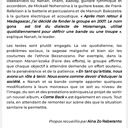
Rabearivelo ou Nanah, chant,
kabosy,
guitare rythmique et
accordéon, de Mickaël Nohenoina à la guitare basse, de Frank
Rafalison à la batterie et percussions et de Manouh Bakozetra
à la guitare électrique et acoustique.
« Après mon retour à
Madagascar, j’ai décidé de fonder le groupe en 2007. Le nom
gona
est tiré du dialecte de Moramanga, utilisé
quotidiennement pour définir une bande ou une troupe »
,
explique Nanah, le leader.
Les textes sont plutôt engagés. La vie quotidienne, les
problèmes sociaux, la sagesse malgache et bien sûr les
coutumes de l’ethnie Bezanozano. Par exemple, dans la
chanson
Manan’ezaka
(Faire des efforts), le groupe affirme
que chaque objectif à atteindre demande un effort soutenu,
de la persévérance et de la patience.
« En tant qu’artiste, nous
avons un rôle à tenir. Nous avons comme devoir d’éduquer la
société. »
.
Nanah et sa bande compte apporter quelques
modifications à leurs morceaux que ce soit au niveau de
l’image, du son et des prestations scéniques.Le projet de sortir
un nouvel album,
« Come Back »
,est également en cours. Tout
cela, en attendant de remonter sur scène dès que la situation
sanitaire le permettra.
Propos recueillis par
Aina Zo Raberanto