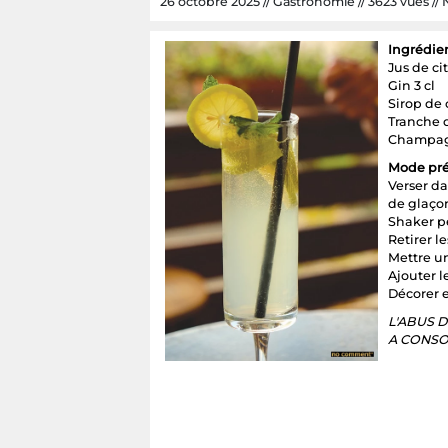
26 octobre 2025 // Gastronomie // 3623 vues // N
Ingrédien
Jus de cit
Gin 3 cl
Sirop de 
Tranche d
Champagn
Mode pré
Verser da
de glaço
Shaker p
Retirer l
Mettre un
Ajouter 
Décorer e
L'ABUS 
A CONSO