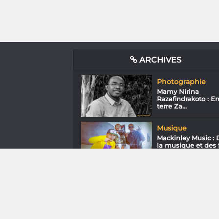
ARCHIVES
Photographie
Mamy Nirina
Razafindrakoto : E
terre Za...
Musique
Mackinley Music : 
la musique et des f.
Media & Add-0n
Hitman 3 : Silence,
on tue