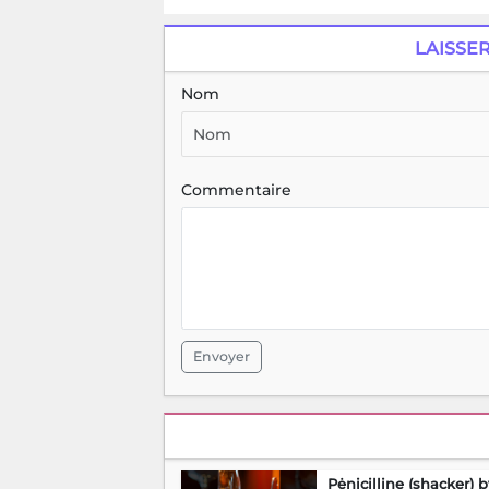
LAISSE
Nom
Commentaire
Envoyer
Pėnicilline (shacker) 