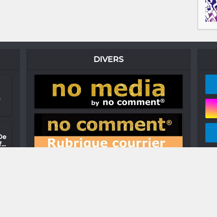
DIVERS
n
De
..