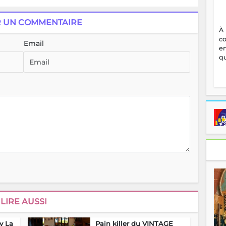
R UN COMMENTAIRE
À
c
Email
en
qu
LIRE AUSSI
by La
Pain killer du VINTAGE