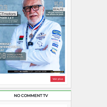
i, on pourrait s'arrêter là, applaudir et
ntrer chez soi satisfait. Mais ce serait
asser à côté d'une chose essentielle. La
ugue, ça brûle fort — et parfois, ça brûle
ite. Une flamme sans direction peut
lairer autant qu'elle peut consumer. C'est
à que les aînés entrent en scène — pas
our reprendre le gouvernail, mais pour
ntrer où sont les récifs. Les jeunes ont la
rce, les vieux ont l'expérience, comme on
t. Ce n'est pas un combat de générations
 c'est une question d'équipage. Partagez
s réussites, mais aussi vos échecs. Surtout
os échecs, d'ailleurs — ils enseignent
ieux que n'importe quel manuel. À
dagascar, la barque avance. Il faut juste
'assurer que tout le monde rame dans le
ême sens.
Voir plus
NO COMMENT TV