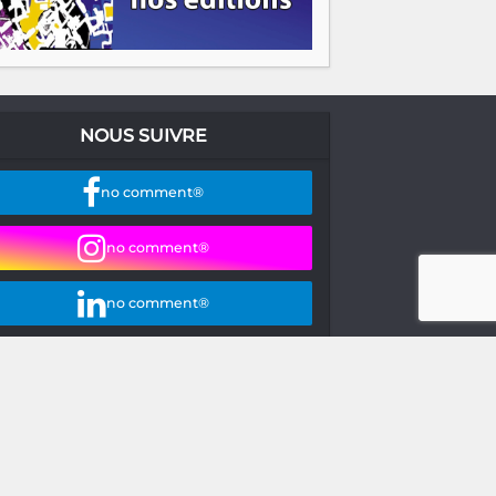
NOUS SUIVRE
no comment®
no comment®
no comment®