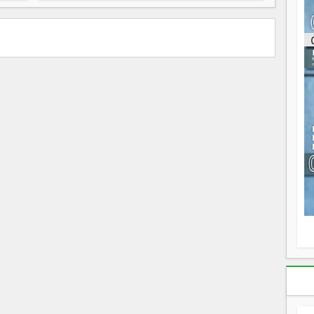
ou
re
p
fo
v
éc
l
p
mo
fo
di
—
vo
v
m
Ma
s
m