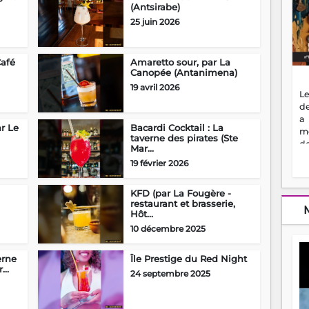
(Antsirabe)
25 juin 2026
Café
Amaretto sour, par La
Canopée (Antanimena)
19 avril 2026
Le
de
a
ar Le
Bacardi Cocktail : La
m
taverne des pirates (Ste
de
Mar...
ne
19 février 2026
dé
l'
KFD (par La Fougère -
no
restaurant et brasserie,
so
Hôt...
to
10 décembre 2025
f
vr
s
erne
Île Prestige du Red Night
vi
...
24 septembre 2025
Af
2
ma