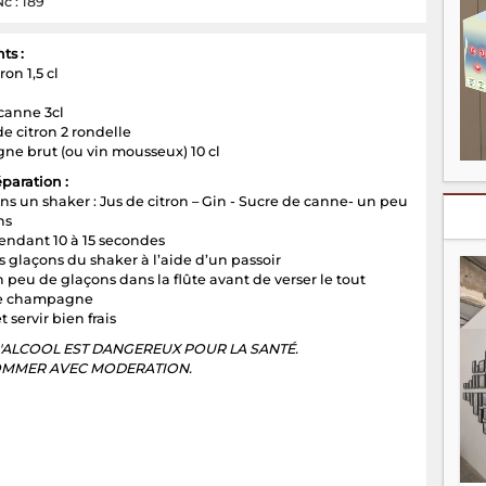
c : 189
ts :
ron 1,5 cl
canne 3cl
e citron 2 rondelle
e brut (ou vin mousseux) 10 cl
paration :
ns un shaker : Jus de citron – Gin - Sucre de canne- un peu
ns
endant 10 à 15 secondes
es glaçons du shaker à l’aide d’un passoir
 peu de glaçons dans la flûte avant de verser le tout
le champagne
t servir bien frais
D'ALCOOL EST DANGEREUX POUR LA SANTÉ.
MMER AVEC MODERATION.