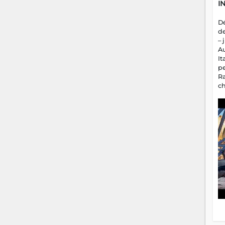
I
D
d
– 
A
It
p
R
c
a
m
fa
es