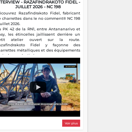
NTERVIEW - RAZAFINDRAKOTO FIDEL -
JUILLET 2026 - NC 198
écouvrez Razafindrakoto Fidel, fabricant
e charrettes dans le no comment® NC 198
juillet 2026.
u PK 42 de la RN1, entre Antananarivo et
asy, les étincelles jaillissent derrière un
etit atelier ouvert sur la route.
azafindrakoto Fidel y façonne des
harrettes métalliques et des équipements
gricoles destinés aux campagnes
algaches. Héritier d'un savoir-faire
milial, il perpétue un métier discret mais
sentiel.
Voir plus