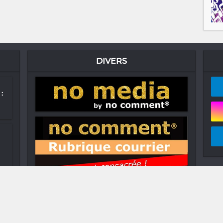
DIVERS
:
le
t