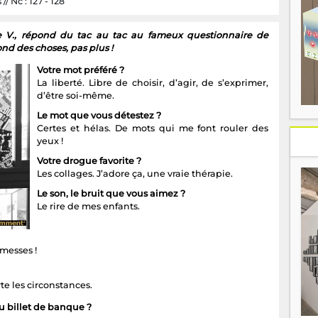
/ Nc : 127 - 128
iste V., répond du tac au tac au fameux questionnaire de
ond des choses, pas plus !
Votre mot préféré ?
La liberté. Libre de choisir, d’agir, de s’exprimer,
d’être soi-même.
Le mot que vous détestez ?
Certes et hélas. De mots qui me font rouler des
yeux !
Votre drogue favorite ?
Les collages. J’adore ça, une vraie thérapie.
Le son, le bruit que vous aimez ?
Le rire de mes enfants.
omesses !
e les circonstances.
 billet de banque ?