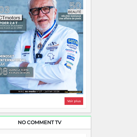
i, on pourrait s'arrêter là, applaudir et
ntrer chez soi satisfait. Mais ce serait
asser à côté d'une chose essentielle. La
ugue, ça brûle fort — et parfois, ça brûle
ite. Une flamme sans direction peut
lairer autant qu'elle peut consumer. C'est
à que les aînés entrent en scène — pas
our reprendre le gouvernail, mais pour
ntrer où sont les récifs. Les jeunes ont la
rce, les vieux ont l'expérience, comme on
t. Ce n'est pas un combat de générations
 c'est une question d'équipage. Partagez
s réussites, mais aussi vos échecs. Surtout
os échecs, d'ailleurs — ils enseignent
ieux que n'importe quel manuel. À
dagascar, la barque avance. Il faut juste
'assurer que tout le monde rame dans le
ême sens.
Voir plus
NO COMMENT TV