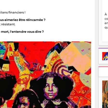
ilans financiers !
À
c
ous aimeriez être réincarnée ?
en
résistant.
qu
 mort, l'entendre vous dire ?