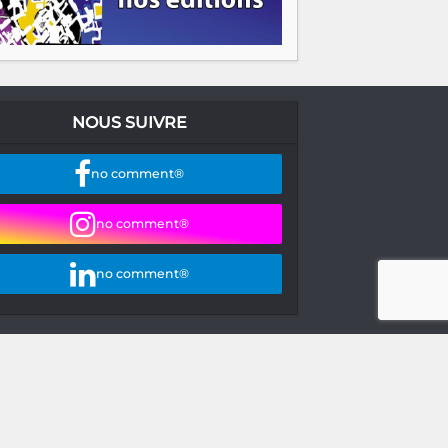
NOUS SUIVRE
no comment®
no comment®
no comment®