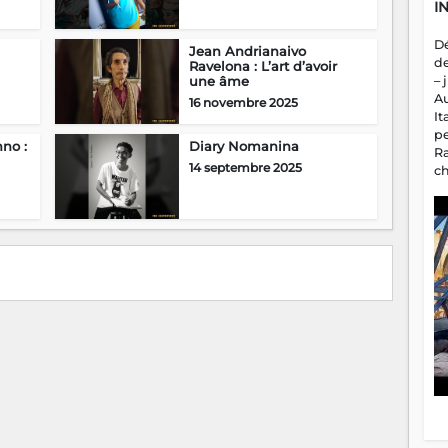
I
D
Jean Andrianaivo
d
Ravelona : L’art d’avoir
une âme
– 
A
16 novembre 2025
It
p
no :
Diary Nomanina
R
14 septembre 2025
c
a
m
fa
es