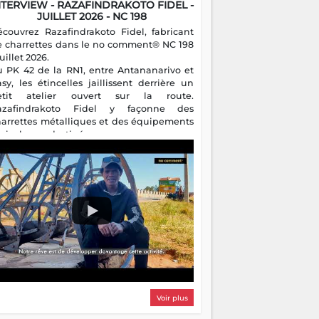
NTERVIEW - RAZAFINDRAKOTO FIDEL -
JUILLET 2026 - NC 198
écouvrez Razafindrakoto Fidel, fabricant
e charrettes dans le no comment® NC 198
juillet 2026.
u PK 42 de la RN1, entre Antananarivo et
asy, les étincelles jaillissent derrière un
etit atelier ouvert sur la route.
azafindrakoto Fidel y façonne des
harrettes métalliques et des équipements
gricoles destinés aux campagnes
algaches. Héritier d'un savoir-faire
milial, il perpétue un métier discret mais
sentiel.
Voir plus