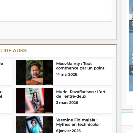
ou
re
p
fo
v
éc
l
p
mo
LIRE AUSSI
fo
di
—
de
MoovMainty : Tout
commence par un point
vo
v
14 mai 2026
m
Ma
s
 :
Muriel Razafiarison : L’art
m
el
de l’entre-deux
3 mars 2026
Yasmine Fidimalala :
Mythes en technicolor
6 janvier 2026