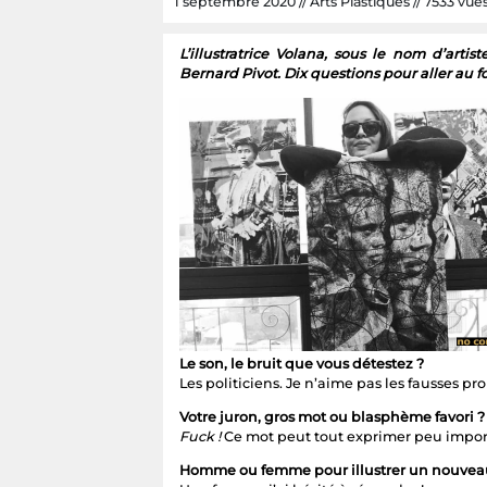
1 septembre 2020 // Arts Plastiques // 7533 vues /
L’illustratrice Volana, sous le nom d’art
Bernard Pivot. Dix questions pour aller au f
Le son, le bruit que vous détestez ?
Les politiciens. Je n’aime pas les fausses pr
Votre juron, gros mot ou blasphème favori ?
Fuck !
Ce mot peut tout exprimer peu import
Homme ou femme pour illustrer un nouveau