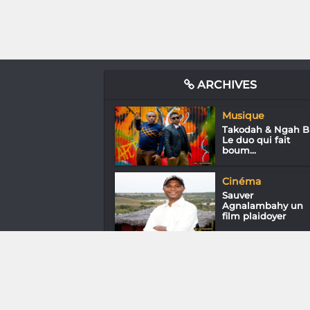
ARCHIVES
Musique
Takodah & Ngah B 
Le duo qui fait
boum...
Cinéma
Sauver
Agnalambahy un
film plaidoyer
Arts Plastiques
Siew Teng se tape 
questionnaire Pivo