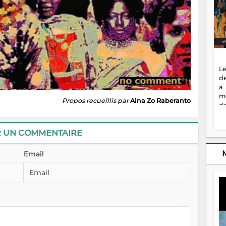
Le
de
a
m
Propos recueillis par
Aina Zo Raberanto
de
ne
dé
R UN COMMENTAIRE
l'
no
so
Email
to
f
vr
s
vi
Af
2
ma