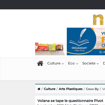
Culture
Eco
Societe
D
Culture
Arts Plastiques
Couv By
V
Volana se tape le questionnaire Pivot