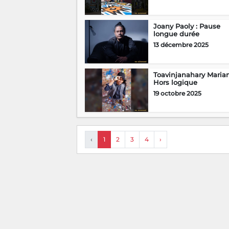
Joany Paoly : Pause
longue durée
13 décembre 2025
Toavinjanahary Marian
Hors logique
19 octobre 2025
‹
1
2
3
4
›