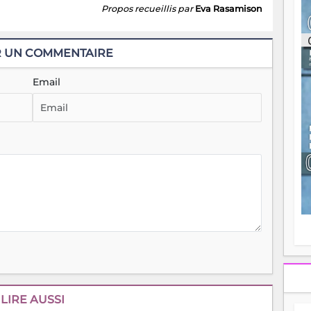
Propos recueillis par
Eva Rasamison
ou
re
p
fo
R UN COMMENTAIRE
v
éc
Email
l
p
mo
fo
di
—
vo
v
m
Ma
s
m
LIRE AUSSI