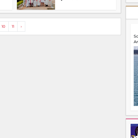
10
11
›
S
A