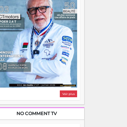
i, on pourrait s'arrêter là, applaudir et
ntrer chez soi satisfait. Mais ce serait
asser à côté d'une chose essentielle. La
ugue, ça brûle fort — et parfois, ça brûle
ite. Une flamme sans direction peut
lairer autant qu'elle peut consumer. C'est
à que les aînés entrent en scène — pas
our reprendre le gouvernail, mais pour
ntrer où sont les récifs. Les jeunes ont la
rce, les vieux ont l'expérience, comme on
t. Ce n'est pas un combat de générations
 c'est une question d'équipage. Partagez
s réussites, mais aussi vos échecs. Surtout
os échecs, d'ailleurs — ils enseignent
ieux que n'importe quel manuel. À
dagascar, la barque avance. Il faut juste
'assurer que tout le monde rame dans le
ême sens.
Voir plus
NO COMMENT TV