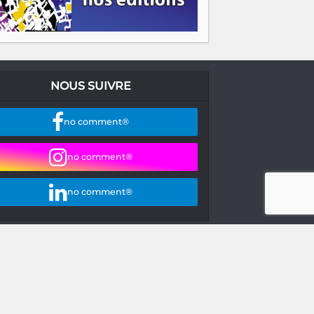
NOUS SUIVRE
no comment®
no comment®
no comment®