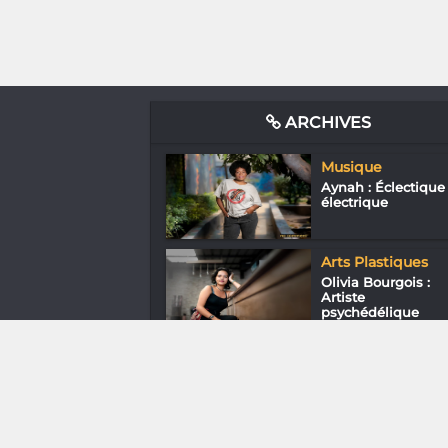
ARCHIVES
Musique
Aynah : Éclectique
électrique
Arts Plastiques
Olivia Bourgois :
Artiste
psychédélique
Musique
Miora
Rabemanantsoa :
Sous le métal, un...