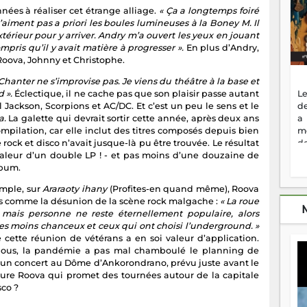
nées à réaliser cet étrange alliage.
« Ça a longtemps foiré
’aiment pas a priori les boules lumineuses à la Boney M. Il
xtérieur pour y arriver. Andry m’a ouvert les yeux en jouant
pris qu’il y avait matière à progresser ».
En plus d’Andry,
 Roova, Johnny et Christophe.
 Chanter ne s’improvise pas. Je viens du théâtre à la base et
d ».
Éclectique, il ne cache pas que son plaisir passe autant
Le
 Jackson, Scorpions et AC/DC. Et c’est un peu le sens et le
de
a.
La galette qui devrait sortir cette année, après deux ans
a
ompilation, car elle inclut des titres composés depuis bien
m
ock et disco n’avait jusque-là pu être trouvée. Le résultat
de
valeur d’un double LP ! - et pas moins d’une douzaine de
ne
lbum.
dé
l'
emple, sur
Araraoty ihany
(Profites-en quand même), Roova
no
ves comme la désunion de la scène rock malgache :
« La roue
so
mais personne ne reste éternellement populaire, alors
to
les moins chanceux et ceux qui ont choisi l’underground. »
f
cette réunion de vétérans a en soi valeur d’application.
vr
ous, la pandémie a pas mal chamboulé le planning de
s
 concert au Dôme d’Ankorondrano, prévu juste avant le
vi
sure Roova qui promet des tournées autour de la capitale
Af
sco ?
2
ma