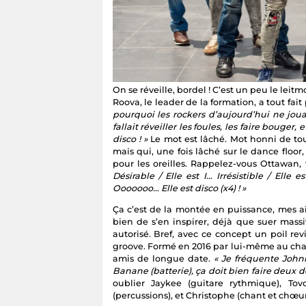
On se réveille, bordel ! C’est un peu le lei
Roova, le leader de la formation, a tout fait 
pourquoi les rockers d’aujourd’hui ne joua
fallait réveiller les foules, les faire bouger
disco ! »
Le mot est lâché. Mot honni de to
mais qui, une fois lâché sur le dance floo
pour les oreilles. Rappelez-vous Ottawan, 
Désirable / Elle est I… Irrésistible / Elle 
Ooooooo… Elle est disco (x4) ! »
Ça c’est de la montée en puissance, mes a
bien de s’en inspirer, déjà que suer mas
autorisé. Bref, avec ce concept un poil re
groove. Formé en 2016 par lui-même au chan
amis de longue date.
« Je fréquente Johnn
Banane (batterie), ça doit bien faire deux d
oublier Jaykee (guitare rythmique), Tovok
(percussions), et Christophe (chant et chœur