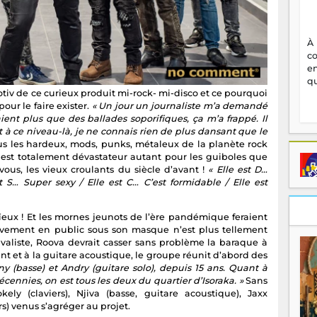
À
c
en
qu
tmotiv de ce curieux produit mi-rock- mi-disco et ce pourquoi
pour le faire exister.
« Un jour un journaliste m’a demandé
ient plus que des ballades soporifiques, ça m’a frappé. Il
, et à ce niveau-là, je ne connais rien de plus dansant que le
us les hardeux, mods, punks, métaleux de la planète rock
r, est totalement dévastateur autant pour les guiboles que
vous, les vieux croulants du siècle d’avant !
« Elle est D…
est S… Super sexy / Elle est C… C’est formidable / Elle est
ïeux ! Et les mornes jeunots de l’ère pandémique feraient
sivement en public sous son masque n’est plus tellement
vivaliste, Roova devrait casser sans problème la baraque à
t et à la guitare acoustique, le groupe réunit d’abord des
y (basse) et Andry (guitare solo), depuis 15 ans. Quant à
écennies, on est tous les deux du quartier d’Isoraka. »
Sans
ely (claviers), Njiva (basse, guitare acoustique), Jaxx
s) venus s’agréger au projet.