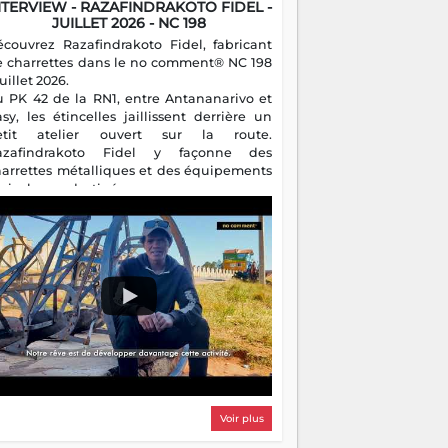
NTERVIEW - RAZAFINDRAKOTO FIDEL -
JUILLET 2026 - NC 198
écouvrez Razafindrakoto Fidel, fabricant
e charrettes dans le no comment® NC 198
juillet 2026.
u PK 42 de la RN1, entre Antananarivo et
asy, les étincelles jaillissent derrière un
etit atelier ouvert sur la route.
azafindrakoto Fidel y façonne des
harrettes métalliques et des équipements
gricoles destinés aux campagnes
algaches. Héritier d'un savoir-faire
milial, il perpétue un métier discret mais
sentiel.
Voir plus