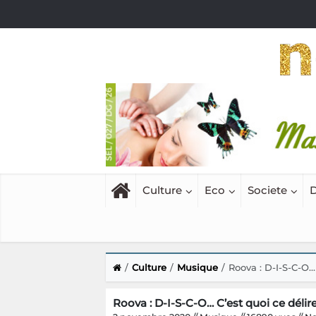
Culture
Eco
Societe
D
Culture
Musique
Roova : D-I-S-C-O… 
Roova : D-I-S-C-O… C’est quoi ce délire