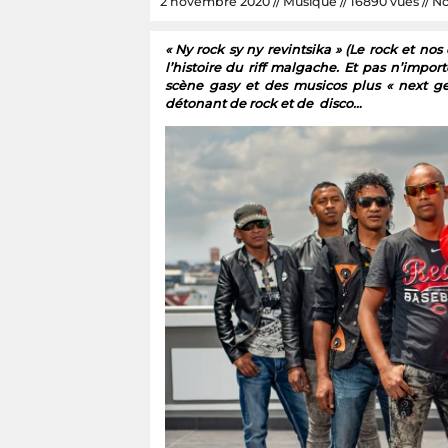
2 novembre 2020 // Musique // 16890 vues // Nc 
« Ny rock sy ny revintsika » (Le rock et n
l’histoire du riff malgache. Et pas n’impor
scène gasy et des musicos plus « next
détonant de rock et de disco…