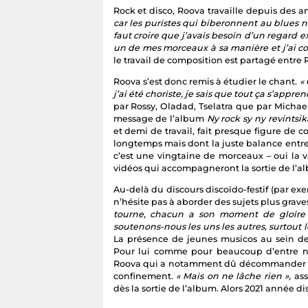
Rock et disco, Roova travaille depuis des an
car les puristes qui biberonnent au blues n
faut croire que j’avais besoin d’un regard e
un de mes morceaux à sa manière et j’ai com
le travail de composition est partagé entre
Roova s’est donc remis à étudier le chant.
«
j’ai été choriste, je sais que tout ça s’appren
par Rossy, Oladad, Tselatra que par Michael
message de l’album
Ny rock sy ny revintsik
et demi de travail, fait presque figure de c
longtemps mais dont la juste balance entre r
c’est une vingtaine de morceaux – oui la 
vidéos qui accompagneront la sortie de l’a
Au-delà du discours discoïdo-festif (par ex
n’hésite pas à aborder des sujets plus gra
tourne, chacun a son moment de gloire 
soutenons-nous les uns les autres, surtout 
La présence de jeunes musicos au sein de 
Pour lui comme pour beaucoup d’entre n
Roova qui a notamment dû décommander un
confinement.
« Mais on ne lâche rien »,
as
dès la sortie de l’album. Alors 2021 année di