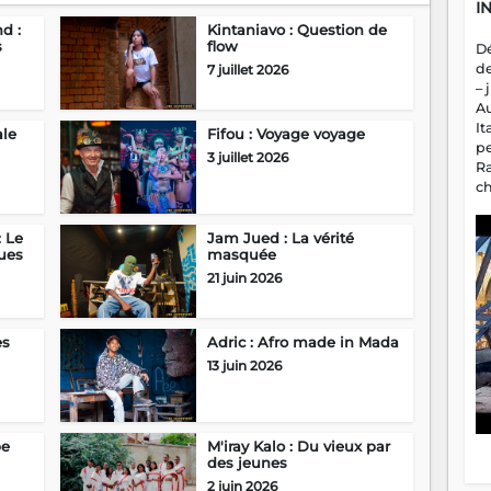
I
d :
Kintaniavo : Question de
s
flow
D
d
7 juillet 2026
– 
A
It
ale
Fifou : Voyage voyage
p
3 juillet 2026
R
c
a
m
: Le
Jam Jued : La vérité
fa
ues
masquée
es
21 juin 2026
es
Adric : Afro made in Mada
13 juin 2026
pe
M'iray Kalo : Du vieux par
des jeunes
2 juin 2026